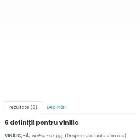
rezultate (6)
Declinări
6 definiții pentru
vinilic
VINÍLIC, -Ă,
vinilici, -ce,
adj.
(Despre substanțe chimice)