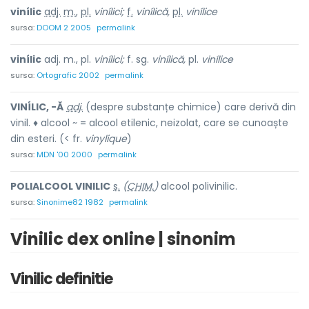
vinílic
adj.
m.
,
pl.
vinílici;
f.
vinílică,
pl.
vinílice
sursa:
DOOM 2 2005
permalink
vinílic
adj. m., pl.
vinílici;
f. sg.
vinílică,
pl.
vinílice
sursa:
Ortografic 2002
permalink
VINÍLIC, -Ă
adj.
(despre substanțe chimice) care derivă din
vinil. ♦ alcool ~ = alcool etilenic, neizolat, care se cunoaște
din esteri. (< fr.
vinylique
)
sursa:
MDN '00 2000
permalink
POLIALCOOL VIN
I
LIC
s.
(
CHIM.
)
alcool polivinilic.
sursa:
Sinonime82 1982
permalink
Vinilic dex online | sinonim
Vinilic definitie