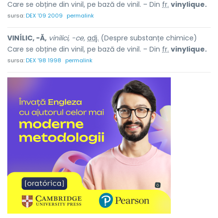
Care se obține din vinil, pe bază de vinil. – Din
fr.
vinylique.
sursa:
DEX '09 2009
permalink
VINÍLIC, -Ă,
vinilici, -ce,
adj.
(Despre substanțe chimice)
Care se obține din vinil, pe bază de vinil. – Din
fr.
vinylique.
sursa:
DEX '98 1998
permalink