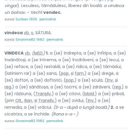
vingar
). Lecuĭesc, tămăduĭesc, liberez din boală:
a vindeca
un bolnav.
– Vechĭ
vendec.
sursa:
Scriban 1939
permalink
vindec
a
vb.
v.
SĂTURA.
sursa:
Sinonime82 1982
permalink
VINDEC
A
vb.
(
MED.
)
1.
a (se) îndrepta, a (se) înfiripa, a (se)
însănătoși, a (se întrema, a (se) înzdrăveni, a (se) lecui, a
(se) reface, a (se) restabili, a (se) ridica, a (se) tămădui,
(latinism rar) a (se) sana, (
pop.
și
fam.
) a (se) dr
e
ge, a
(se) doftori, a (se) doftorici, (
pop.
) a (se) scula, (
înv.
și
reg.
) a (se) sănătoșa, a (se) tocmi, a (se) zdrăveni, (
reg.
) a
(se) răzbuna, (
Transilv.
) a (se) citovi, (
Mold.
) a (se) priboli,
(prin
Olt.
,
Ban.
și
Transilv.
) a (se) zvidui, (
înv.
) a (se)
remedia, a (se) vrăciui.
(S-a ~ după o lungă boală.)
2.
a se
cicatriza, a se închide.
(Rana s-a ~ )
sursa:
Sinonime82 1982
permalink