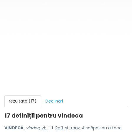
rezultate (17)
Declinări
17 definiții pentru
vindeca
VINDECÁ,
vindec,
vb.
I.
1.
Refl.
și
tranz.
A scăpa sau a face