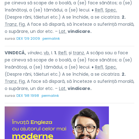
pe cineva să scape de o boală, a (se) face sănătos; a (se)
însănătoși, a (se) tămădui, a (se) lecui. ♦
Refl.
Spec.
(Despre răni, tăieturi etc.) A se închide, a se cicatriza.
2.
Tranz.
Fig.
A face să dispară, să înceteze o suferință morală,
o supărare, un dor etc. –
Lat.
vindicare.
sursa:
DEX '09 2009
permalink
VINDECÁ,
víndec,
vb.
I.
1.
Refl.
și
tranz.
A scăpa sau a face
pe cineva să scape de o boală, a (se) face sănătos; a (se)
însănătoși, a (se) tămădui, a (se) lecui. ♦
Refl.
Spec.
(Despre răni, tăieturi etc.) A se închide, a se cicatriza.
2.
Tranz.
Fig.
A face să dispară, să înceteze o suferință morală,
o supărare, un dor etc. –
Lat.
vindicare.
sursa:
DEX '98 1998
permalink