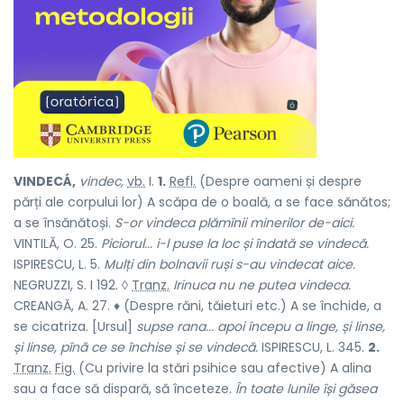
VINDECÁ,
vindec,
vb.
I.
1.
Refl.
(Despre oameni și despre
părți ale corpului lor) A scăpa de o boală, a se face sănătos;
a se însănătoși.
S-or vindeca plămînii minerilor de-aici.
VINTILĂ, O. 25.
Piciorul... i-l puse la loc și îndată se vindecă.
ISPIRESCU, L. 5.
Mulți din bolnavii ruși s-au vindecat aice.
NEGRUZZI, S. I 192. ◊
Tranz.
Irinuca nu ne putea vindeca.
CREANGĂ, A. 27. ♦ (Despre răni, tăieturi etc.) A se închide, a
se cicatriza. [Ursul]
supse rana... apoi începu a linge, și linse,
și linse, pînă ce se închise și se vindecă.
ISPIRESCU, L. 345.
2.
Tranz.
Fig.
(Cu privire la stări psihice sau afective) A alina
sau a face să dispară, să înceteze.
În toate lunile își găsea