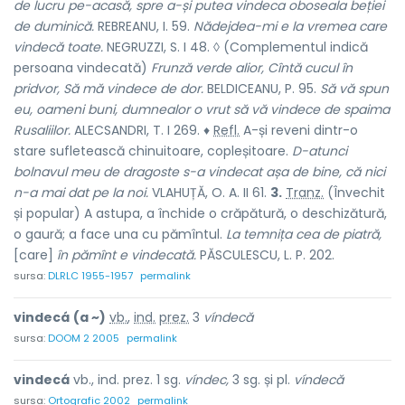
de lucru pe-acasă, spre a-și putea vindeca oboseala beției
de duminică.
REBREANU, I. 59.
Nădejdea-mi e la vremea care
vindecă toate.
NEGRUZZI, S. I 48. ◊ (Complementul indică
persoana vindecată)
Frunză verde alior, Cîntă cucul în
pridvor, Să mă vindece de dor.
BELDICEANU, P. 95.
Să vă spun
eu, oameni buni, dumnealor o vrut să vă vindece de spaima
Rusaliilor.
ALECSANDRI, T. I 269. ♦
Refl.
A-și reveni dintr-o
stare sufletească chinuitoare, copleșitoare.
D-atunci
bolnavul meu de dragoste s-a vindecat așa de bine, că nici
n-a mai dat pe la noi.
VLAHUȚĂ, O. A. II 61.
3.
Tranz.
(Învechit
și popular) A astupa, a închide o crăpătură, o deschizătură,
o gaură; a face una cu pămîntul.
La temnița cea de piatră,
[care]
în pămînt e vindecată.
PĂSCULESCU, L. P. 202.
sursa:
DLRLC 1955-1957
permalink
vindecá
(a ~)
vb.
,
ind.
prez.
3
víndecă
sursa:
DOOM 2 2005
permalink
vindecá
vb., ind. prez. 1 sg.
víndec,
3 sg. și pl.
víndecă
sursa:
Ortografic 2002
permalink