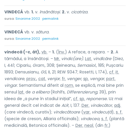
VINDECÁ
vb.
1.
v.
însănătoși.
2.
v.
cicatriza.
sursa:
Sinonime 2002
permalink
VINDECÁ
vb. v.
sătura.
sursa:
Sinonime 2002
permalink
vindecá (-c, át),
vb.
–
1.
(
Înv.
) A reface, a repara. –
2.
A
tămădui, a însănătoși. –
Mr.
vindic(are).
Lat.
vindĭcāre
(Diez,
I, 441; Cipariu,
Gram.,
308; Șeineanu,
Semasiol.,
185; Pușcariu
1893; Densusianu,
GS,
II, 21; REW 9347; Rosetti, I, 174),
cf.
it.
vendicare,
prov.
,
cat.
venjar,
fr.
venger,
sp.
vengar,
port.
vingar.
Semantismul diferit al
rom.
se explică, mai bine prin
sensul
lat.
de
a elibera
(Rohlfs,
Differenzierung,
39), prin
ideea de „a pune în stadiul inițial”,
cf.
sp.
reponerse.
Uz mai
general decît cel indicat de
ALR,
I, 137.
Der.
vindecător,
adj.
(care vindecă, curativ);
vindecătoare
(
var.
vindecuță
),
s. f.
(specie de creson, Alliaria officinalis);
vindecea,
s. f.
(plantă
medicinală, Betonica officinalis). –
Der.
neol.
(din
fr.
)