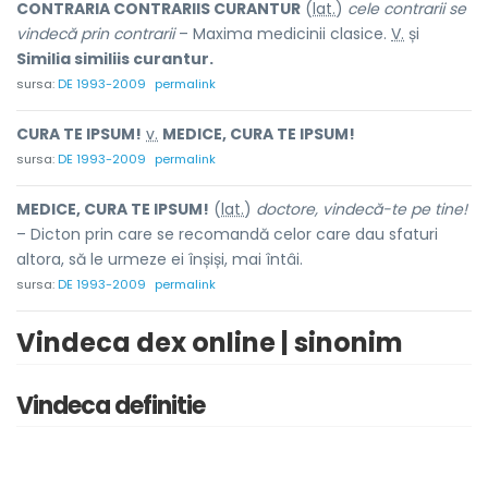
CONTRARIA CONTRARIIS CURANTUR
(
lat.
)
cele contrarii se
vindecă prin contrarii
– Maxima medicinii clasice.
V.
și
Similia similiis curantur.
sursa:
DE 1993-2009
permalink
CURA TE IPSUM!
v.
MEDICE, CURA TE IPSUM!
sursa:
DE 1993-2009
permalink
MEDICE, CURA TE IPSUM!
(
lat.
)
doctore, vindecă-te pe tine!
– Dicton prin care se recomandă celor care dau sfaturi
altora, să le urmeze ei înșiși, mai întâi.
sursa:
DE 1993-2009
permalink
Vindeca dex online | sinonim
Vindeca definitie