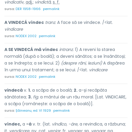
vindicativ,
adj.
;
vindictă,
s. f.
sursa:
DER 1958-1966
permalink
A VINDECÁ víndec
tranz.
A face să se vindece. /<lat.
vindicare
sursa:
NODEX 2002
permalink
A SE VINDECÁ mă víndec
intranz.
1) A reveni la starea
normală (după o boală); a deveni sănătos; a se însănătoși;
a se îndrepta; a se lecui. 2)
(despre răni, leziuni)
A dispărea
în urma unui tratament; a se lecui. /<lat.
vindicare
sursa:
NODEX 2002
permalink
vindecà
v.
1.
a scăpa de o boală;
2.
a-și recăpăta
sănătatea;
3.
fig.
a mântui de un rău moral. [Lat. VINDICARE,
a scăpa (românește: a scăpa de o boală)].
sursa:
Șăineanu, ed. VI 1929
permalink
víndec,
a
-á
v. tr. (lat.
vĭndĭco, -áre,
a revindica, a răzbuna;
it.
vendicare,
pv. cat.
venjar,
fr.
venger,
sp.
vengar,
pg.