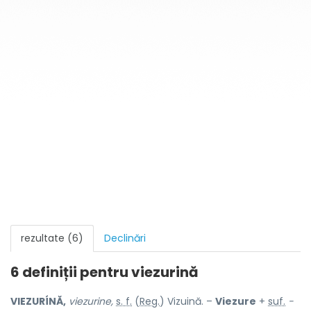
rezultate (6)
Declinări
6 definiții pentru
viezurină
VIEZURÍNĂ,
viezurine,
s. f.
(
Reg.
) Vizuină. –
Viezure
+
suf.
-