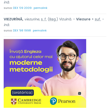
ină.
sursa:
DEX '09 2009
permalink
VIEZURÍNĂ,
viezurine,
s. f.
(
Reg.
) Vizuină. –
Viezure
+
suf.
-
ină.
sursa:
DEX '98 1998
permalink