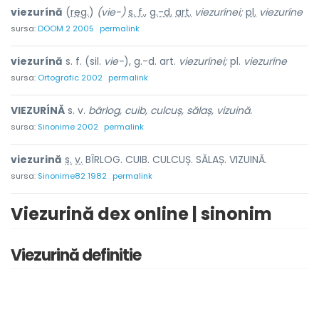
viezurínă
(
reg.
)
(vie-)
s. f.
,
g.-d.
art.
viezurínei;
pl.
viezuríne
sursa:
DOOM 2 2005
permalink
viezurínă
s. f. (sil.
vie-
), g.-d. art.
viezurínei;
pl.
viezuríne
sursa:
Ortografic 2002
permalink
VIEZURÍNĂ
s. v.
bârlog, cuib, culcuș, sălaș, vizuină.
sursa:
Sinonime 2002
permalink
viezur
i
nă
s.
v.
BÎRLOG. CUIB. CULCUȘ. SĂLAȘ. VIZUINĂ.
sursa:
Sinonime82 1982
permalink
Viezurină dex online | sinonim
Viezurină definitie