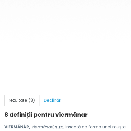
rezultate (8)
Declinări
8 definiții pentru
viermănar
VIERMĂNÁR,
viermănari,
s. m.
Insectă de forma unei muște,