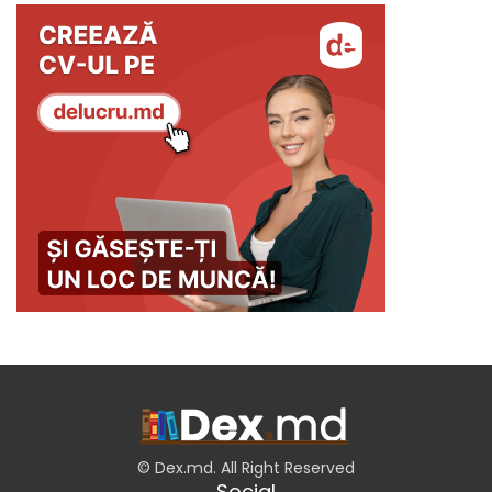
© Dex.md. All Right Reserved
Social