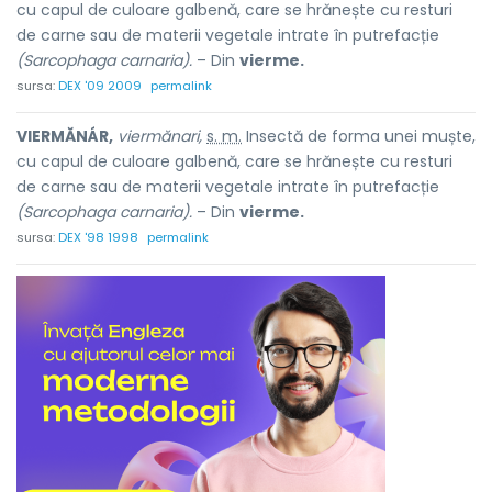
cu capul de culoare galbenă, care se hrănește cu resturi
de carne sau de materii vegetale intrate în putrefacție
(Sarcophaga carnaria).
– Din
vierme.
sursa:
DEX '09 2009
permalink
VIERMĂNÁR,
viermănari,
s. m.
Insectă de forma unei muște,
cu capul de culoare galbenă, care se hrănește cu resturi
de carne sau de materii vegetale intrate în putrefacție
(Sarcophaga carnaria).
– Din
vierme.
sursa:
DEX '98 1998
permalink