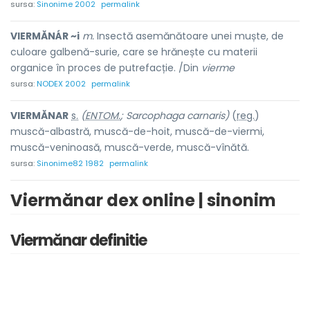
sursa:
Sinonime 2002
permalink
VIERMĂNÁR ~i
m.
Insectă asemănătoare unei muște, de
culoare galbenă-surie, care se hrănește cu materii
organice în proces de putrefacție. /Din
vierme
sursa:
NODEX 2002
permalink
VIERMĂN
A
R
s.
(
ENTOM.
; Sarcophaga carnaris)
(
reg.
)
muscă-alb
a
stră, muscă-de-h
o
it, muscă-de-vi
e
rmi,
muscă-venino
a
să, muscă-v
e
rde, muscă-v
î
nătă.
sursa:
Sinonime82 1982
permalink
Viermănar dex online | sinonim
Viermănar definitie