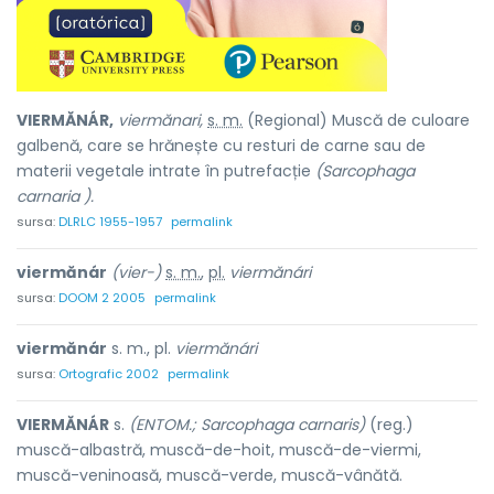
VIERMĂNÁR,
viermănari,
s. m.
(Regional) Muscă de culoare
galbenă, care se hrănește cu resturi de carne sau de
materii vegetale intrate în putrefacție
(Sarcophaga
carnaria ).
sursa:
DLRLC 1955-1957
permalink
viermănár
(vier-)
s. m.
,
pl.
viermănári
sursa:
DOOM 2 2005
permalink
viermănár
s. m., pl.
viermănári
sursa:
Ortografic 2002
permalink
VIERMĂNÁR
s.
(ENTOM.; Sarcophaga carnaris)
(reg.)
muscă-albastră, muscă-de-hoit, muscă-de-viermi,
muscă-veninoasă, muscă-verde, muscă-vânătă.