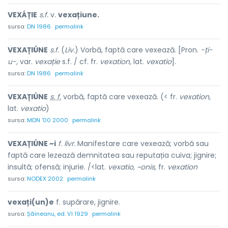
VEXÁȚIE
s.f.
v.
vexațiune.
sursa:
DN 1986
permalink
VEXAȚIÚNE
s.f.
(
Liv.
) Vorbă, faptă care vexează. [Pron.
-ți-
u-,
var.
vexație
s.f. / cf. fr.
vexation,
lat.
vexatio
].
sursa:
DN 1986
permalink
VEXAȚIÚNE
s. f.
vorbă, faptă care vexează. (< fr.
vexation,
lat.
vexatio
)
sursa:
MDN '00 2000
permalink
VEXAȚIÚNE ~i
f. livr.
Manifestare care vexează; vorbă sau
faptă care lezează demnitatea sau reputația cuiva; jignire;
insultă; ofensă; injurie. /<lat.
vexatio, ~onis,
fr.
vexation
sursa:
NODEX 2002
permalink
vexați(un)e
f. supărare, jignire.
sursa:
Șăineanu, ed. VI 1929
permalink