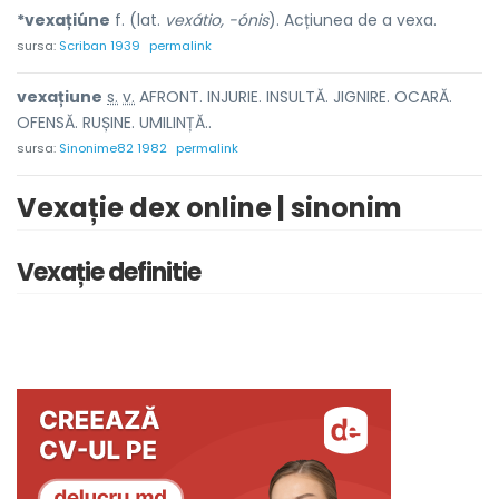
*vexațiúne
f. (lat.
vexátio, -ónis
). Acțiunea de a vexa.
sursa:
Scriban 1939
permalink
vexați
u
ne
s.
v.
AFRONT. INJURIE. INSULTĂ. JIGNIRE. OCARĂ.
OFENSĂ. RUȘINE. UMILINȚĂ..
sursa:
Sinonime82 1982
permalink
Vexație dex online | sinonim
Vexație definitie