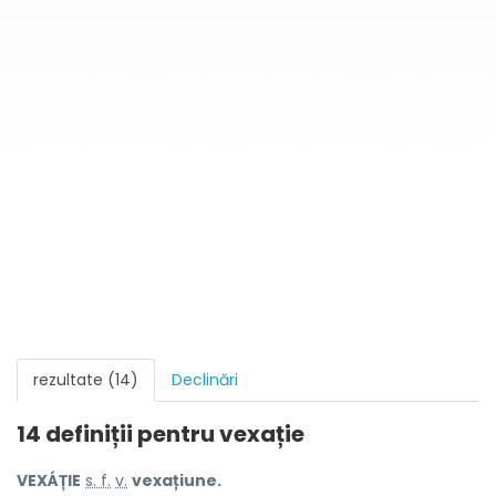
rezultate (14)
Declinări
14 definiții pentru
vexație
VEXÁȚIE
s. f.
v.
vexațiune.