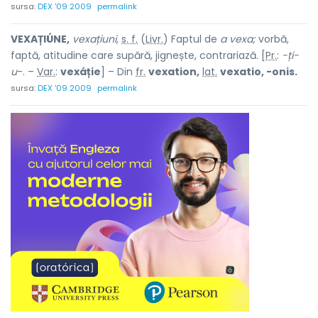
sursa:
DEX '09 2009
permalink
VEXAȚIÚNE,
vexațiuni,
s. f.
(
Livr.
) Faptul de
a vexa;
vorbă,
faptă, atitudine care supără, jignește, contrariază. [
Pr.
:
-ți-
u
-. –
Var.
:
vexáție
] – Din
fr.
vexation,
lat.
vexatio, -onis.
sursa:
DEX '09 2009
permalink