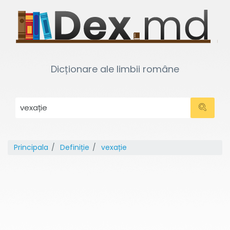
Dicționare ale limbii române
Principala
Definiție
vexație