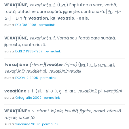
VEXAȚIÚNE,
vexațiuni,
s. f.
(
Livr.
) Faptul de a vexa; vorbă,
faptă, atitudine care supără, jignește, contrariază. [
Pr.
:
-ți-
u-
] – Din
fr.
vexation,
lat.
vexatio, -onis.
sursa:
DEX '98 1998
permalink
VEXAȚIÚNE,
vexațiuni,
s. f.
Vorbă sau faptă care supără,
jignește, contrariază.
sursa:
DLRLC 1955-1957
permalink
!vexațiúne
(-ți-u-)
/vexáție
(-ți-e)
(
livr.
)
s. f.
,
g.-d.
art.
vexațiúnii/vexáției;
pl.
vexațiúni/vexáții
sursa:
DOOM 2 2005
permalink
vexațiúne
s. f. (sil.
-ți-u-
), g.-d. art.
vexațiúnii;
pl.
vexațiúni
sursa:
Ortografic 2002
permalink
VEXAȚIÚNE
s. v.
afront, injurie, insultă, jignire, ocară, ofensă,
rușine, umilință.
sursa:
Sinonime 2002
permalink