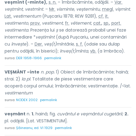
veșmînt (-mínte),
s. n.
– Îmbrăcăminte, odăjdii. –
Var.
veștmînt, vestmînt.
–
Mr.
visminte, veștemintu,
megl.
vișmint.
Lat.
vestῑmentum
(Pușcariu 1878; REW 9281),
cf.
it.
vestimento,
prov.
vestiment,
fr.
vêtement,
cat.
,
sp.
,
port.
vestimenta.
Prezența lui
ș
se datorează probabil unei faze
intermediare *
veștimînt
(după Pușcariu, unei contaminări
cu
învește
). –
Der.
veș(t)mîntărie,
s. f.
(odaie sau dulap
pentru odăjdii, în biserici);
înveș(t)mînta,
vb.
(a îmbrăca).
sursa:
DER 1958-1966
permalink
VEȘMÂNT ~ínte
n. pop.
1) Obiect de îmbrăcăminte; haină;
strai. 2)
la pl.
Totalitate de piese vestimentare care
acoperă corpul omului; îmbrăcăminte; vestimentație. /<lat.
vestimentum
sursa:
NODEX 2002
permalink
veșmânt
n.
1.
haină; fig.
cuvântul e veșmântul cugetării;
2.
pl. odăjdii. [Lat. VESTIMENTUM].
sursa:
Șăineanu, ed. VI 1929
permalink