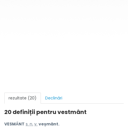
rezultate (20)
Declinări
20 definiții pentru
vestmânt
VESMẤNT
s. n.
v.
veșmânt.