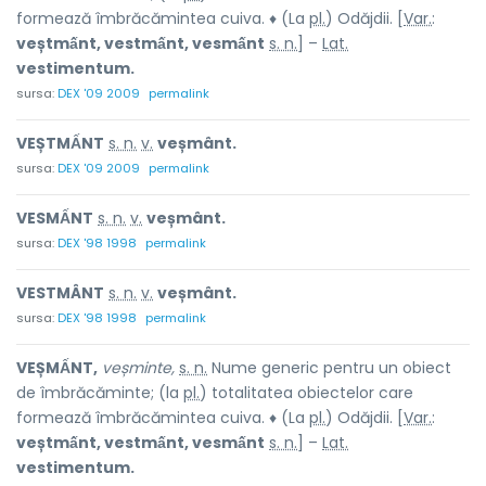
formează îmbrăcămintea cuiva. ♦ (La
pl.
) Odăjdii. [
Var.
:
veștmấnt, vestmấnt, vesmấnt
s. n.
] –
Lat.
vestimentum.
sursa:
DEX '09 2009
permalink
VEȘTMẤNT
s. n.
v.
veșmânt.
sursa:
DEX '09 2009
permalink
VESMẤNT
s. n.
v.
veșmânt.
sursa:
DEX '98 1998
permalink
VESTMÂNT
s. n.
v.
veșmânt.
sursa:
DEX '98 1998
permalink
VEȘMẤNT,
veșminte,
s. n.
Nume generic pentru un obiect
de îmbrăcăminte; (la
pl.
) totalitatea obiectelor care
formează îmbrăcămintea cuiva. ♦ (La
pl.
) Odăjdii. [
Var.
:
veștmấnt, vestmấnt, vesmấnt
s. n.
] –
Lat.
vestimentum.