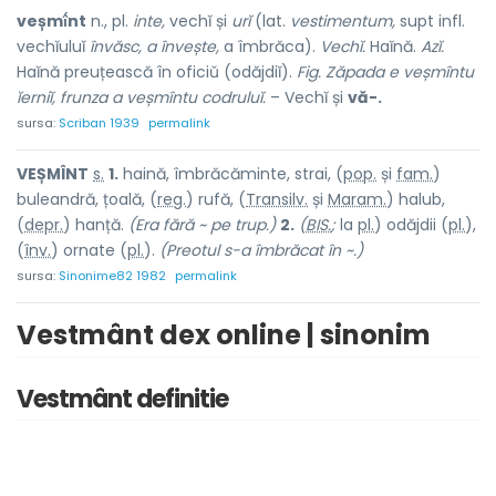
veșmî́nt
n., pl.
inte,
vechĭ și
urĭ
(lat.
vestimentum,
supt infl.
vechĭuluĭ
învăsc, a învește,
a îmbrăca).
Vechĭ.
Haĭnă.
Azĭ.
Haĭnă preuțească în oficiŭ (odăjdiĭ).
Fig. Zăpada e veșmîntu
ĭerniĭ, frunza a veșmîntu codruluĭ.
– Vechĭ și
vă-.
sursa:
Scriban 1939
permalink
VEȘM
Î
NT
s.
1.
haină, îmbrăcăminte, strai, (
pop.
și
fam.
)
bule
a
ndră, țo
a
lă, (
reg.
) r
u
fă, (
Transilv.
și
Maram.
) hal
u
b,
(
depr.
) h
a
nță.
(Era fără ~ pe trup.)
2.
(
BIS.
;
la
pl.
) odăjdii (
pl.
),
(
înv.
) orn
a
te (
pl.
).
(Preotul s-a îmbrăcat în ~.)
sursa:
Sinonime82 1982
permalink
Vestmânt dex online | sinonim
Vestmânt definitie