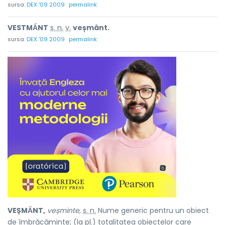
sursa:
DEX '09 2009
permalink
VESTMẤNT
s. n.
v.
veșmânt.
sursa:
DEX '09 2009
permalink
VEȘMẤNT,
veșminte,
s. n.
Nume generic pentru un obiect
de îmbrăcăminte; (la
pl.
) totalitatea obiectelor care