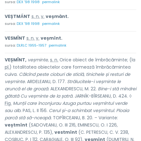
sursa:
DEX '98 1998
permalink
VEȘTMẤNT
s. n.
v.
veșmânt.
sursa:
DEX '98 1998
permalink
VESMÎ́NT
s. n.
v.
veșmînt.
sursa:
DLRLC 1955-1957
permalink
VEȘMÎ́NT,
veșminte,
s. n.
Orice obiect de îmbrăcăminte; (la
pl.
) totalitatea obiectelor care formează îmbrăcămintea
cuiva.
Călcînd peste cioburi de sticlă, tinichele și resturi de
veșminte.
ARDELEANU, D. 177.
Strălucitele-i veșminte le
aruncă el de groază.
ALEXANDRESCU, M. 22.
Bine-i stă mîndrei
gătată Cu veșminte de la șatră.
JARNÍK-BÎRSEANU, D. 424. ◊
Fig.
Munții care înconjurau Azuga purtau veșmîntul verde
sau alb.
PAS, L. II 156.
Cerul și-a schimbat veșmîntul. Ploaia
parcă stă să-nceapă.
TOPÎRCEANU, B. 20. – Variante:
veștmînt
(SADOVEANU, O. III 216, EMINESCU, O. I 226,
ALEXANDRESCU, P. 135),
vestmînt
(C. PETRESCU, C. V. 238,
COȘBUC, P. I 112, CARAGIALE, O. III 92),
vesmînt
(DUMITRIU, N.