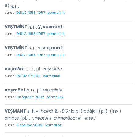
6)
s. n.
sursa:
DLRLC 1955-1957
permalink
VEȘTMÎ́NT
s. n.
V.
vesmînt.
sursa:
DLRLC 1955-1957
permalink
VEȘTMÎ́NT
s. n.
v.
veșmînt.
sursa:
DLRLC 1955-1957
permalink
veșmấnt
s. n.
,
pl.
veșmínte
sursa:
DOOM 2 2005
permalink
veșmânt
s. n., pl.
veșmínte
sursa:
Ortografic 2002
permalink
VEȘMÂNT
s.
1.
v.
haină.
2.
(BIS.;
la pl.) odăjdii (pl.), (înv.)
ornate (pl.).
(Preotul s-a îmbrăcat în ~inte.)
sursa:
Sinonime 2002
permalink