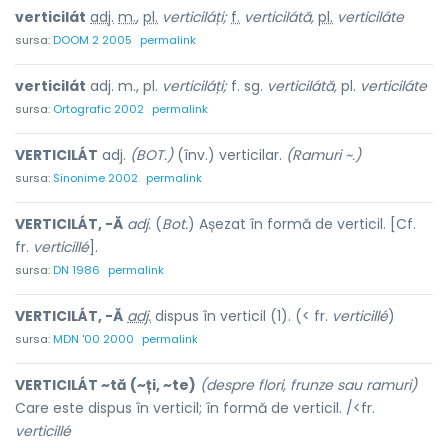
verticilát
adj.
m.
,
pl.
verticiláți;
f.
verticilátă,
pl.
verticiláte
sursa:
DOOM 2 2005
permalink
verticilát
adj. m., pl.
verticiláți;
f. sg.
verticilátă,
pl.
verticiláte
sursa:
Ortografic 2002
permalink
VERTICILÁT
adj.
(BOT.)
(înv.) verticilar.
(Ramuri ~.)
sursa:
Sinonime 2002
permalink
VERTICILÁT, -Ă
adj.
(
Bot.
) Așezat în formă de verticil. [Cf.
fr.
verticillé
].
sursa:
DN 1986
permalink
VERTICILÁT, -Ă
adj.
dispus în verticil (1). (< fr.
verticillé
)
sursa:
MDN '00 2000
permalink
VERTICILÁT ~tă (~ți, ~te)
(despre flori, frunze sau ramuri)
Care este dispus în verticil; în formă de verticil. /<fr.
verticillé