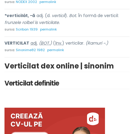
sursa:
NODEX 2002
permalink
*verticilát, -ă
adj. (d.
verticil
).
Bot.
În formă de verticil:
frunzele roĭbeĭ îs verticilate.
sursa:
Scriban 1939
permalink
VERTICIL
A
T
adj.
(
BOT.
)
(
înv.
) verticil
a
r.
(Ramuri ~.)
sursa:
Sinonime82 1982
permalink
Verticilat dex online | sinonim
Verticilat definitie