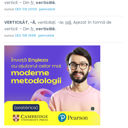
verticil. – Din
fr.
verticillé.
sursa:
DEX '09 2009
permalink
VERTICILÁT, -Ă,
verticilați, -te,
adj.
Așezat în formă de
verticil. – Din
fr.
verticillé.
sursa:
DEX '98 1998
permalink