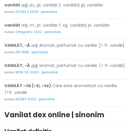
vanilát
adj.
m.
,
pl.
vaniláți;
f.
vanilátă,
pl.
vaniláte
sursa:
DOOM 2 2005
permalink
vanilát
adj. m., pl.
vaniláți;
f. sg.
vanilátă,
pl.
vaniláte
sursa:
Ortografic 2002
permalink
VANILÁT, -Ă
adj.
Aromat, parfumat cu vanilie. [< fr.
vanillé
].
sursa:
DN 1986
permalink
VANILÁT, -Ă
adj.
aromat, parfumat cu vanilie. (< fr.
vanillé
)
sursa:
MDN '00 2000
permalink
VANILÁT ~tă (~ți, ~te)
Care este aromatizat cu vanilie.
/<fr.
vanillé
sursa:
NODEX 2002
permalink
Vanilat dex online | sinonim