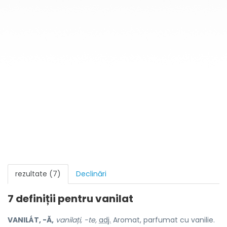
rezultate (7)
Declinări
7 definiții pentru
vanilat
VANILÁT, -Ă,
vanilați, -te,
adj.
Aromat, parfumat cu vanilie.