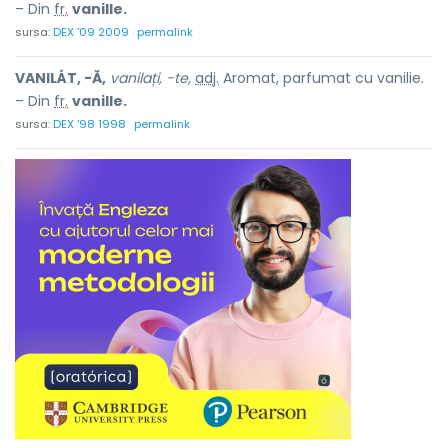
– Din
fr.
vanille.
sursa:
DEX '09 2009
permalink
VANILÁT, -Ă,
vanilați, -te,
adj.
Aromat, parfumat cu vanilie.
– Din
fr.
vanille.
sursa:
DEX '98 1998
permalink