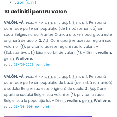
valon (s.m.)
10 definiții pentru
valon
VALÓN, -Ă,
valoni, -e,
s. m.
și
f.
,
adj.
1.
S. m.
și
f.
Persoană
care face parte din populația (de limbă romanică) din
sudul Belgiei, nordul Franței, Olanda și Luxembourg sau este
originară de acolo.
2.
Adj.
Care aparține acestor regiuni sau
valonilor (
1
), privitor la aceste regiuni sau la valoni. ♦
(Substantivat,
f.
) Idiom vorbit de valoni (
1
). – Din
fr.
wallon,
germ.
Wallone.
sursa:
DEX '09 2009
permalink
VALÓN, -Ă,
valoni, -e,
s. m.
și
f.
,
adj.
1.
S. m.
și
f.
Persoană
care face parte din populația de bază (de limbă romanică)
a sudului Belgiei sau este originară de acolo.
2.
Adj.
Care
aparține sudului Belgiei sau valonilor (
1
), privitor la sudul
Belgiei sau la populația lui. – Din
fr.
wallon,
germ.
Wallone.
sursa:
DEX '98 1998
permalink