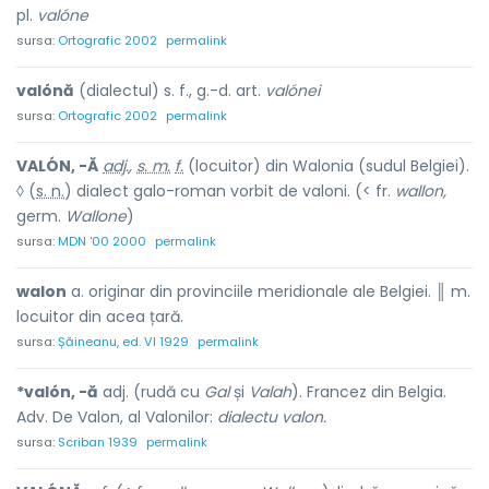
pl.
valóne
sursa:
Ortografic 2002
permalink
valónă
(dialectul) s. f., g.-d. art.
valónei
sursa:
Ortografic 2002
permalink
VALÓN, -Ă
adj.
,
s. m.
f.
(locuitor) din Walonia (sudul Belgiei).
◊ (
s. n.
) dialect galo-roman vorbit de valoni. (< fr.
wallon,
germ.
Wallone
)
sursa:
MDN '00 2000
permalink
walon
a. originar din provinciile meridionale ale Belgiei. ║ m.
locuitor din acea țară.
sursa:
Șăineanu, ed. VI 1929
permalink
*valón, -ă
adj. (rudă cu
Gal
și
Valah
). Francez din Belgia.
Adv. De Valon, al Valonilor:
dialectu valon.
sursa:
Scriban 1939
permalink