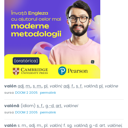
valón
adj.
m.
,
s. m.
,
pl.
valóni;
adj.
f.
,
s. f.
valónă,
pl.
valóne
sursa:
DOOM 2 2005
permalink
valónă
(idiom)
s. f.
,
g.-d.
art.
valónei
sursa:
DOOM 2 2005
permalink
valón
s. m., adj. m., pl.
valóni;
f. sg.
valónă,
g.-d. art.
valónei,