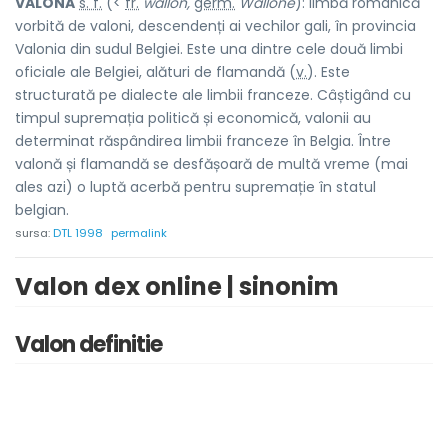
VALÓNĂ
s. f.
(<
fr.
wallon,
germ.
Wallone
): limbă romanică
vorbită de valoni, descendenți ai vechilor gali, în provincia
Valonia din sudul Belgiei. Este una dintre cele două limbi
oficiale ale Belgiei, alături de flamandă (
v.
). Este
structurată pe dialecte ale limbii franceze. Câștigând cu
timpul supremația politică și economică, valonii au
determinat răspândirea limbii franceze în Belgia. Între
valonă și flamandă se desfășoară de multă vreme (mai
ales azi) o luptă acerbă pentru supremație în statul
belgian.
sursa:
DTL 1998
permalink
Valon dex online | sinonim
Valon definitie