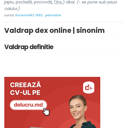
j
a
piu, pocl
a
dă, pocrov
ă
ț, (
înv.
) aba
i
.
(~ se pune sub șaua
calului.)
sursa:
Sinonime82 1982
permalink
Valdrap dex online | sinonim
Valdrap definitie