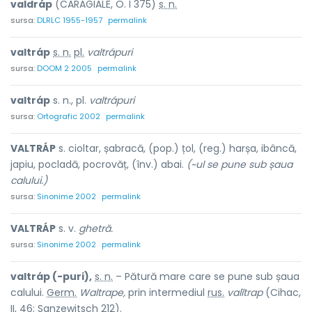
valdráp
(CARAGIALE, O. I 375)
s. n.
sursa:
DLRLC 1955-1957
permalink
valtráp
s. n.
pl.
valtrápuri
sursa:
DOOM 2 2005
permalink
valtráp
s. n., pl.
valtrápuri
sursa:
Ortografic 2002
permalink
VALTRÁP
s. cioltar, șabracă, (pop.) țol, (reg.) harșa, ibâncă,
japiu, pocladă, pocrovăț, (înv.) abai.
(~ul se pune sub șaua
calului.)
sursa:
Sinonime 2002
permalink
VALTRÁP
s. v.
ghetră.
sursa:
Sinonime 2002
permalink
valtráp (-puri),
s. n.
– Pătură mare care se pune sub șaua
calului.
Germ.
Waltrape,
prin intermediul
rus.
valĭtrap
(Cihac,
II, 46; Sanzewitsch 212).