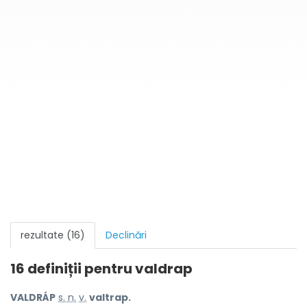
rezultate (16)
Declinări
16 definiții pentru
valdrap
VALDRÁP
s. n.
v.
valtrap.