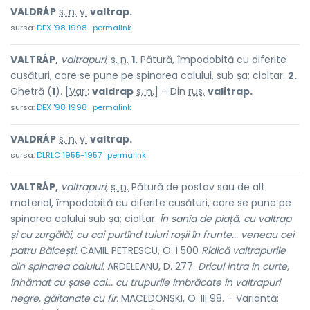
VALDRÁP
s. n.
v.
valtrap.
sursa:
DEX '98 1998
permalink
VALTRÁP,
valtrapuri,
s. n.
1.
Pătură, împodobită cu diferite
cusături, care se pune pe spinarea calului, sub șa; cioltar.
2.
Ghetră (
1
). [
Var.
:
valdrap
s. n.
] – Din
rus.
valitrap.
sursa:
DEX '98 1998
permalink
VALDRÁP
s. n.
v.
valtrap.
sursa:
DLRLC 1955-1957
permalink
VALTRÁP,
valtrapuri,
s. n.
Pătură de postav sau de alt
material, împodobită cu diferite cusături, care se pune pe
spinarea calului sub șa; cioltar.
În sania de piață, cu valtrap
și cu zurgălăi, cu cai purtînd tuiuri roșii în frunte... veneau cei
patru Bălcești.
CAMIL PETRESCU, O. I 500
Ridică valtrapurile
din spinarea calului.
ARDELEANU, D. 277.
Dricul intra în curte,
înhămat cu șase cai... cu trupurile îmbrăcate în valtrapuri
negre, găitanate cu fir.
MACEDONSKI, O. III 98. – Variantă: