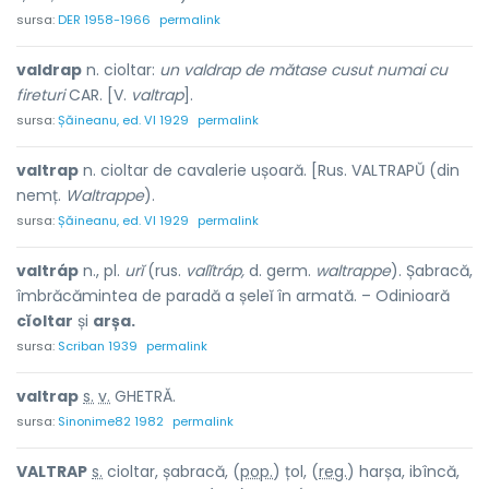
sursa:
DER 1958-1966
permalink
valdrap
n. cioltar:
un valdrap de mătase cusut numai cu
fireturi
CAR. [V.
valtrap
].
sursa:
Șăineanu, ed. VI 1929
permalink
valtrap
n. cioltar de cavalerie ușoară. [Rus. VALTRAPŬ (din
nemț.
Waltrappe
).
sursa:
Șăineanu, ed. VI 1929
permalink
valtráp
n., pl.
urĭ
(rus.
valĭtráp,
d. germ.
waltrappe
). Șabracă,
îmbrăcămintea de paradă a șeleĭ în armată. – Odinioară
cĭoltar
și
arșa.
sursa:
Scriban 1939
permalink
valtr
a
p
s.
v.
GHETRĂ.
sursa:
Sinonime82 1982
permalink
VALTR
A
P
s.
cioltar, șabracă, (
pop.
) țol, (
reg.
) harș
a
, ib
î
ncă,