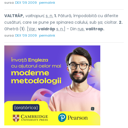
sursa:
DEX '09 2009
permalink
VALTRÁP,
valtrapuri,
s. n.
1.
Pătură, împodobită cu diferite
cusături, care se pune pe spinarea calului, sub șa; cioltar.
2.
Ghetră (
1
). [
Var.
:
valdráp
s. n.
] – Din
rus.
valitrap.
sursa:
DEX '09 2009
permalink