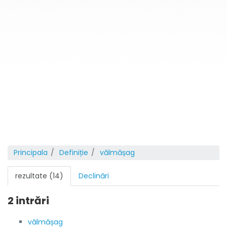
Principala
Definiție
vălmășag
rezultate (14)
Declinări
2 intrări
vălmășag