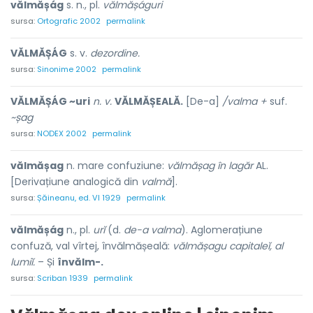
vălmășág
s. n., pl.
vălmășáguri
sursa:
Ortografic 2002
permalink
VĂLMĂȘÁG
s. v.
dezordine.
sursa:
Sinonime 2002
permalink
VĂLMĂȘÁG ~uri
n. v.
VĂLMĂȘEALĂ.
[De-a]
/valma +
suf.
~șag
sursa:
NODEX 2002
permalink
vălmășag
n. mare confuziune:
vălmășag în lagăr
AL.
[Derivațiune analogică din
valmă
].
sursa:
Șăineanu, ed. VI 1929
permalink
vălmășág
n., pl.
urĭ
(d.
de-a valma
). Aglomerațiune
confuză, val vîrtej, învălmășeală:
vălmășagu capitaleĭ, al
lumiĭ.
– Și
învălm-.
sursa:
Scriban 1939
permalink