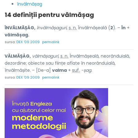
învălmășag
14 definiții pentru
vălmășag
ÎNVĂLMĂȘÁG,
învălmășaguri,
s. n.
Învălmășeală (
2
). –
În
+
vălmășag.
sursa:
DEX '09 2009
permalink
VĂLMĂȘÁG,
vălmășaguri,
s. n.
Învălmășeală, neorânduială,
dezordine; obiecte sau ființe aflate în neorânduială,
învălmășite. – [De-a]
valma
+
suf.
-șag.
sursa:
DEX '09 2009
permalink