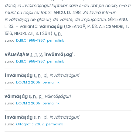
dacă, în învălmășagul luptelor care s-au dat pe acolo, n-o fi
murit cu copii cu tot.
STANCU, D. 498.
Se loviră într-un
învălmășag de glasuri, de vaiete, de împușcături.
GÎRLEANU,
L. 33. – Variantă:
vălmășág
(CREANGĂ, P. 53, ALECSANDRI, T.
1516, NEGRUZZI, S. I 264)
s. n.
sursa:
DLRLC 1955-1957
permalink
1
VĂLMĂȘÁG
s. n.
v.
învălmășag
.
sursa:
DLRLC 1955-1957
permalink
învălmășág
s. n.
,
pl.
învălmășáguri
sursa:
DOOM 2 2005
permalink
vălmășág
s. n.
,
pl.
vălmășáguri
sursa:
DOOM 2 2005
permalink
învălmășág
s. n., pl.
învălmășáguri
sursa:
Ortografic 2002
permalink