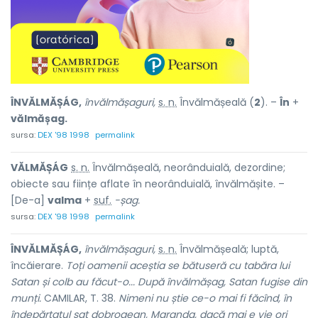
ÎNVĂLMĂȘÁG,
învălmășaguri,
s. n.
Învălmășeală (
2
). –
În
+
vălmășag.
sursa:
DEX '98 1998
permalink
VĂLMĂȘÁG
s. n.
Învălmășeală, neorânduială, dezordine;
obiecte sau ființe aflate în neorânduială, învălmășite. –
[De-a]
valma
+
suf.
-șag.
sursa:
DEX '98 1998
permalink
ÎNVĂLMĂȘÁG,
învălmășaguri,
s. n.
Învălmășeală; luptă,
încăierare.
Toți oamenii aceștia se bătuseră cu tabăra lui
Satan și colb au făcut-o... După învălmășag, Satan fugise din
munți.
CAMILAR, T. 38.
Nimeni nu știe ce-o mai fi făcînd, în
îndepărtatul sat dobrogean, Maranda, dacă mai e vie ori