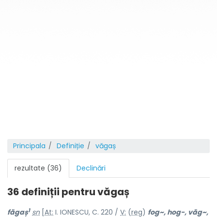
Principala
Definiție
văgaș
rezultate (36)
Declinări
36 definiții pentru
văgaș
1
făg
a
ș
sn
[
At:
I. IONESCU, C. 220 /
V:
(
reg
)
fog~, hog-, văg~,