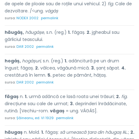
de apele de ploaie sau de roțile unui vehicul. 2)
fig.
Cale de
dezvoltare. /<ung.
vágáș
sursa:
NODEX 2002
permalink
hăugáș,
hăugáșe,
s.n. (reg.)
1.
făgaș.
2.
jgheabul sau
gârliciul teascului.
sursa:
DAR 2002
permalink
hogáș,
hogáșuri,
s.n. (reg.)
1.
adâncitură pe un drum
îngust; făgaș.
2.
vâlcea, văgăună mică.
3.
șanț săpat.
4.
crestătură în lemn.
5.
petec de pământ, hățaș.
sursa:
DAR 2002
permalink
făgaș
n.
1.
urmă adâncă ce lasă roata unei trăsuri;
2.
fig.
direcțiune sau cale de urmat;
3.
deprinderi înrădăcinate,
rutină. [Vechiu-rom.
văgaș
= ung. VÁGÁS].
sursa:
Șăineanu, ed. VI 1929
permalink
hăugaș
n. Mold.
1.
făgaș:
să urnească țara din hăugaș
AL.;
2.