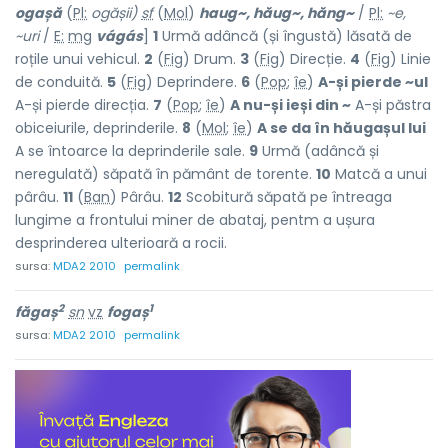
og
a
șă
(
Pl:
og
ă
șii)
sf
(
Mol
)
haug~, hăug~, hăng~
/
Pl:
~e,
~uri
/
E:
mg
vágás
]
1
Urmă adâncă (și îngustă) lăsată de
roțile unui vehicul.
2
(
Fig
) Drum.
3
(
Fig
) Direcție.
4
(
Fig
) Linie
de conduită.
5
(
Fig
) Deprindere.
6
(
Pop
;
îe
)
A-și pierde ~ul
A-și pierde direcția.
7
(
Pop
;
îe
)
A nu-și ieși din ~
A-și păstra
obiceiurile, deprinderile.
8
(
Mol
;
îe
)
A se da în hăugașul lui
A se întoarce la deprinderile sale.
9
Urmă (adâncă și
neregulată) săpată în pământ de torente.
10
Matcă a unui
pârâu.
11
(
Ban
) Pârâu.
12
Scobitură săpată pe întreaga
lungime a frontului miner de abataj, pentm a ușura
desprinderea ulterioară a rocii.
sursa:
MDA2 2010
permalink
2
1
făg
a
ș
sn
vz
fogaș
sursa:
MDA2 2010
permalink