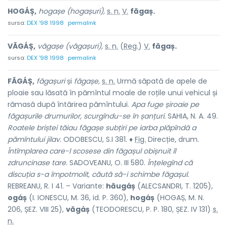
HOGÁȘ,
hogașe (hogașuri),
s. n.
V.
făgaș.
sursa:
DEX '98 1998
permalink
VĂGÁȘ,
văgașe (văgașuri),
s. n.
(
Reg.
)
V.
făgaș.
sursa:
DEX '98 1998
permalink
FĂGÁȘ,
făgașuri
și
făgașe,
s. n.
Urmă săpată de apele de
ploaie sau lăsată în pămîntul moale de roțile unui vehicul și
rămasă după întărirea pămîntului.
Apa fuge șiroaie pe
făgașurile drumurilor, scurgîndu-se în șanțuri.
SAHIA, N. A. 49.
Roatele briștei tăiau făgașe subțiri pe iarba plăpîndâ a
pămîntului jilav.
ODOBESCU, S.I 381. ♦
Fig.
Direcție, drum.
Întîmplarea care-l scosese din făgașul obișnuit îl
zdruncinase tare.
SADOVEANU, O. III 580.
Înțelegînd că
discuția s-a împotmolit, căută să-i schimbe făgașul.
REBREANU, R. I 41. – Variante:
hăugáș
(ALECSANDRI, T. 1205),
ogáș
(I. IONESCU, M. 36, id. P. 360),
hogáș
(HOGAȘ, M. N.
206, ȘEZ. VIII 25),
văgáș
(TEODORESCU, P. P. 180, ȘEZ. IV 131)
s.
n.