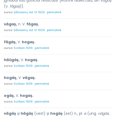
jghiabul sau gârliciul teascului. [Rostire dialectală, din
văgaș
(v.
făgaș
)].
sursa:
Șăineanu, ed. VI 1929
permalink
văgaș,
n. V.
făgaș.
sursa:
Șăineanu, ed. VI 1929
permalink
făgáș,
V.
hogaș.
sursa:
Scriban 1939
permalink
hăŭgáș,
V.
hogaș.
sursa:
Scriban 1939
permalink
hogáș,
V.
văgaș.
sursa:
Scriban 1939
permalink
ogáș,
V.
hogaș.
sursa:
Scriban 1939
permalink
văgáș
și
hăgáș
(vest) și
hogáș
(est) n., pl.
e
(ung.
vágás,