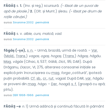
FĂGÁȘ
s.
1.
(înv. și reg.) scursură.
(~ lăsat de un șuvoi de
apă de ploaie.)
2.
(Olt. și Munt.) șleau.
(~ lăsat pe drum de
roțile căruței.)
sursa:
Sinonime 2002
permalink
FĂGÁȘ
s. v.
albie, curs, matcă, vad.
sursa:
Sinonime 2002
permalink
făgáș (-șe),
s. n.
– Urmă, brazdă, urmă de roată. –
Var.
(
Mold.
,
Trans.
)
vagas, ogaș, hogaș,
(
Trans.
)
hăgaș, hăgău.
Mag.
vágás
(Cihac, II, 537; Gáldi,
Dict.,
95; DAR). După
Drăganu,
Dacor.,
VI, 275, alterarea consoanei inițiale se
explică prin încrucișarea cu
mag.
forga
„cotitură”, ipoteză
puțin probabilă.
Cf.
sb.
,
cr.
,
rut.
vagaš.
După DAR,
var.
hăgău
ar proveni din
mag.
hágo.
–
Der.
hoagă,
s. f.
(groapă cu apă;
pîrîu).
sursa:
DER 1958-1966
permalink
FĂGÁȘ ~e
n.
1) Urmă adâncă și continuă făcută în pământ