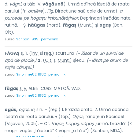
d.
vágni,
a tăĭa. V.
văgăună
). Urmă adîncă lăsată de roata
caruluĭ (fr.
ornière
).
Fig.
Direcțiune saŭ cale de urmat:
a
purcede pe hogașu îmbunătățirilor.
Deprinderĭ înrădăcinate,
rutină. – Și
hăŭgaș
(nord),
făgaș
(Munt.) și
ogaș
(Ban.
Olt).
sursa:
Scriban 1939
permalink
FĂG
A
Ș
s.
1.
(
înv.
și
reg.
) scurs
u
ră.
(~ lăsat de un șuvoi de
apă de ploaie.)
2.
(
Olt.
și
Munt.
) șleau.
(~ lăsat pe drum de
roțile căruței.)
sursa:
Sinonime82 1982
permalink
făg
a
ș
s.
v.
ALBIE. CURS. MATCĂ. VAD.
sursa:
Sinonime82 1982
permalink
ogáș,
ogașuri,
s.n. – (reg.) 1. Brazdă arată. 2. Urmă adâncă
lăsată de roata carului. ♦ (top.)
Ogaș,
fânațe în Bocicoel
(Vișovan, 2005). – Cf.
făgaș, hogaș, văgaș
„urmă, brazdă” (<
magh. vágás „tăietură” < vágni „a tăia”) (Scriban, MDA).