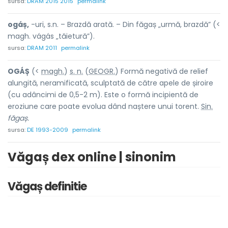
sursa:
DRAM 2015 2015
permalink
ogáș,
-uri, s.n. – Brazdă arată. – Din făgaș „urmă, brazdă” (<
magh. vágás „tăietură”).
sursa:
DRAM 2011
permalink
OGÁȘ
(<
magh.
)
s. n.
(
GEOGR.
) Formă negativă de relief
alungită, neramificată, sculptată de către apele de șiroire
(cu adâncimi de 0,5-2 m). Este o formă incipientă de
eroziune care poate evolua dând naștere unui torent.
Sin.
făgaș.
sursa:
DE 1993-2009
permalink
Văgaș dex online | sinonim
Văgaș definitie