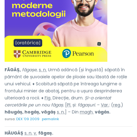
FĂGÁȘ,
făgașe,
s. n.
Urmă adâncă (și îngustă) săpată în
pământ de șuvoaiele apelor de ploaie sau lăsată de roțile
unui vehicul. ♦ Scobitură săpată pe întreaga lungime a
frontului minier de abataj, pentru a ușura desprinderea
ulterioară a rocii. ♦
Fig.
Direcție, drum.
Și-a orientat
cercetările pe un nou făgaș.
[
Pl.
și:
făgașuri.
–
Var.
: (
reg.
)
hăugáș, hogáș, văgáș
s. n.
] – Din
magh.
vágás.
sursa:
DEX '09 2009
permalink
HĂUGÁȘ
s. n.
v.
făgaș.