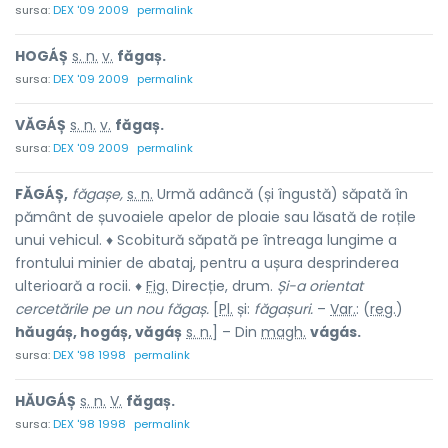
sursa:
DEX '09 2009
permalink
HOGÁȘ
s. n.
v.
făgaș.
sursa:
DEX '09 2009
permalink
VĂGÁȘ
s. n.
v.
făgaș.
sursa:
DEX '09 2009
permalink
FĂGÁȘ,
făgașe,
s. n.
Urmă adâncă (și îngustă) săpată în
pământ de șuvoaiele apelor de ploaie sau lăsată de roțile
unui vehicul. ♦ Scobitură săpată pe întreaga lungime a
frontului minier de abataj, pentru a ușura desprinderea
ulterioară a rocii. ♦
Fig.
Direcție, drum.
Și-a orientat
cercetările pe un nou făgaș.
[
Pl.
și:
făgașuri.
–
Var.
: (
reg.
)
hăugáș, hogáș, văgáș
s. n.
] – Din
magh.
vágás.
sursa:
DEX '98 1998
permalink
HĂUGÁȘ
s. n.
V.
făgaș.
sursa:
DEX '98 1998
permalink