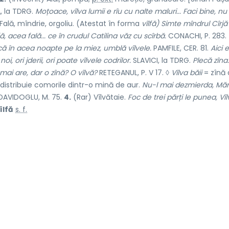
 la TDRG.
Moțoace, vîlva lumii e rîu cu nalte maluri...
Faci bine, nu 
♦ Fală, mîndrie, orgoliu. (Atestat în forma
vîlfă) Simte mîndrul Cîrjă
ă, acea fală...
ce în
crudul Catilina văz cu scîrbă.
CONACHI, P. 283.
ă în acea noapte pe la miez, umblă vîlvele.
PAMFILE, CER. 81.
Aici 
i, ori jderii, ori poate vîlvele codrilor.
SLAVICI, la TDRG.
Plecă zîna.
ai are, dar o zînă? O vîlvă?
RETEGANUL, P. V 17. ◊
Vîlva băii
= zînă 
distribuie comorile dintr-o mină de aur.
Nu-l mai dezmierda, Măr
AVIDOGLU, M. 75.
4.
(Rar) Vîlvătaie.
Foc de trei părți le punea, Vî
îlfă
s. f.