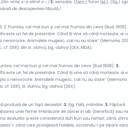
.
(Din nimic s-a stîrnit o ~.)
2.
senzație, (
fam.
) fur
o
ri (
pl.
), (
fig.
) zg
odusă de descoperirea făcută.)
mă. 2. Fruntea, cel mai bun și cel mai frumos din ceva (Bud, 1908). 
lfa
este un fel de presimțire. Când îți vine să cânți morțește, ai
v
 o nenorocire. Animalele mugesc, caii nu au stare” (Memoria, 20
, cf. DER); din sl.
vlŭhvŭ,
bg.
vlahva
(DEX, MDA).
untea, cel mai bun și cel mai frumos din ceva (Bud 1908).
3.
fa este un fel de presimțire. Când îți vine să cânți morțește, ai v
mpla o nenorocire. Animalele mugesc, caii nu au stare” (Memoria
c cf. DER); Sl. vluhvu, bg. vlahva (DEX).
rvă produsă de un fapt deosebit.
2.
Fig.
Fală, mândrie.
3.
Făptură
țișarea unei femei îmbrăcate de obicei în alb (benefică) sau n
a dealurilor și este considerată duh bun sau nefast; zână, știm
atelor
= zână care protejează holdele, ocrotindu-i pe țăranii sărac