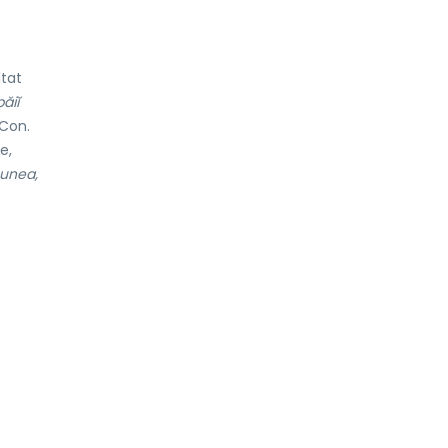
ltat
băiĭ
Con.
e,
punea,