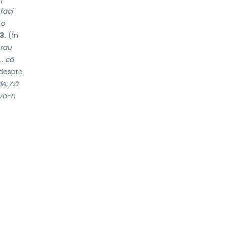
faci
 o
3.
(În
erau
.. că
despre
ie, că
lva-n