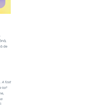
,
ână,
nă de
ă.
A fost
a ta?
me,
us
]