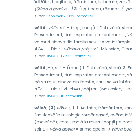
V
Î
LVĂ
s.
1.
agitație, frămîntare, tulburare, zarvă
(Știrea a produs ~.)
3.
(
fig.
) ec
o
u, răs
u
net.
(~ pr
sursa:
Sinonime82 1982
permalink
vấlfă,
vâlfe,
s.f. – (reg.; mag.) 1. Duh, zână, sti
Presentiment, duh inspirator, presentiment:
„Vâ
va muri cineva din familie sau i se va întâmpla
474). – Din sl.
vlŭchva
„vrăjitor” (Miklosich, Cihac
sursa:
DRAM 2015 2015
permalink
vấlfă,
-e, s. f. – (mag.)
1.
Duh, zână, știmă.
2.
Fr
Presentiment, duh inspirator, presentiment: „Vâl
că va muri cineva din familie, sau i se va întâ
474). – Din sl. vluchva „vrăjitor” (Moklosich, Ciha
sursa:
DRAM 2011
permalink
vấlvă,
(
3
)
vâlve
s. f.
1.
Agitație, frământare, za
fabuloasă în mitologia românească, având înfă
(malefică), care umblă la miezul nopții pe coam
spirit. ◊
Vâlva apelor
= știma apelor. ◊
Vâlva buc