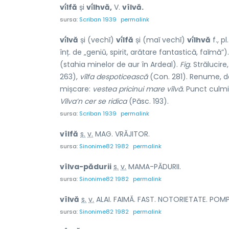
vî́lfă
și
vî́lhvă,
V.
vîlvă.
sursa:
Scriban 1939
permalink
vî́lvă
și (vechĭ)
vî́lfă
și (maĭ vechĭ)
vî́lhvă
f., pl
înț. de „geniŭ, spirit, arătare fantastică, faĭmă”)
(stahia minelor de aur în Ardeal).
Fig.
Strălucir
263),
vîlfa despoticească
(Con. 281). Renume, d
mișcare:
vestea pricinui mare vîlvă.
Punct culmin
Vîlva’n cer se ridica
(Păsc. 193).
sursa:
Scriban 1939
permalink
v
î
lfă
s.
v.
MAG. VRĂJITOR.
sursa:
Sinonime82 1982
permalink
vîlva-păd
u
rii
s.
v.
MAMA-PĂDURII.
sursa:
Sinonime82 1982
permalink
v
î
lvă
s.
v.
ALAI. FAIMĂ. FAST. NOTORIETATE. POMPĂ
sursa:
Sinonime82 1982
permalink