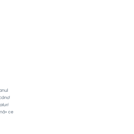
anul
 când
aluri
imă» ce