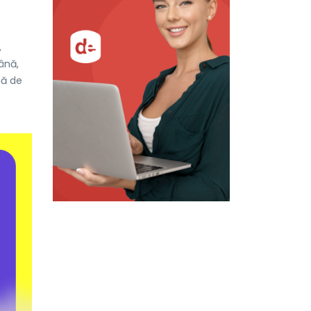
,
ână,
nă de