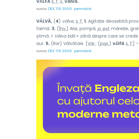
VẤLFĂ
s. f.
v.
vâlvă.
sursa:
DEX '09 2009
permalink
VẤLVĂ,
(
4
)
vâlve,
s. f.
1.
Agitație deosebită prov
faimă.
3.
(
Înv.
) Alai, pompă;
p. ext.
măreție, gran
știmă. ◊
Vâlva băii
= zână despre care se crede 
aur.
5.
(Rar) Vâlvătaie. [
Var.
: (
pop.
)
vấlfă
s. f.
] 
sursa:
DEX '09 2009
permalink