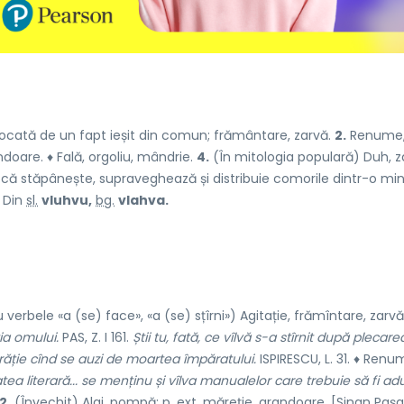
ocată de un fapt ieșit din comun; frământare, zarvă.
2.
Renume
doare. ♦ Fală, orgoliu, mândrie.
4.
(În mitologia populară) Duh, z
că stăpânește, supraveghează și distribuie comorile dintr-o mi
– Din
sl.
vluhvu,
bg.
vlahva.
verbele «a (se) face», «a (se) sțîrni») Agitație, frămîntare, zarv
ția omului.
PAS, Z. I 161.
Știi tu, fată, ce vîlvă s-a stîrnit după plecare
răție cînd se auzi de moartea împăratului.
ISPIRESCU, L. 31. ♦ Renu
atea literară... se menținu și vîlva manualelor care trebuie să fi ad
2.
(Învechit) Alai, pompă;
p. ext.
măreție, grandoare. [Sinan Pașa