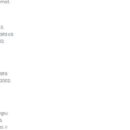
o
mot.
3.
âlfă
că
02:
âlfă
 2002:
egru
ă,
i. ◊