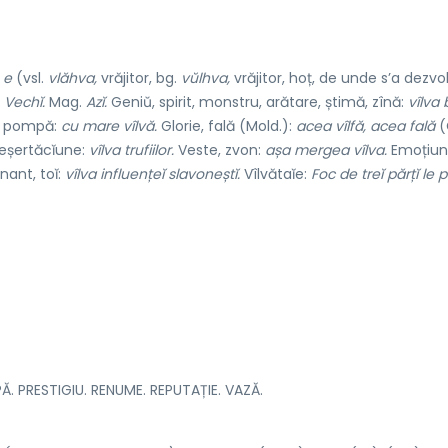
.
e
(vsl.
vlăhva,
vrăjitor, bg.
vŭlhva,
vrăjitor, hoț, de unde s’a dezvo
.
Vechĭ.
Mag.
Azĭ.
Geniŭ, spirit, monstru, arătare, știmă, zînă:
vîlva 
e, pompă:
cu mare vîlvă.
Glorie, fală (Mold.):
acea vîlfă, acea fală
(
eșertăcĭune:
vîlva trufiilor.
Veste, zvon:
așa mergea vîlva.
Emoțiun
ant, toĭ:
vîlva influențeĭ slavoneștĭ.
Vîlvătaĭe:
Foc de treĭ părțĭ le 
. PRESTIGIU. RENUME. REPUTAȚIE. VAZĂ.