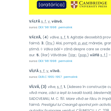
VẤLFĂ
s. f.
v.
vâlvă.
sursa:
DEX '98 1998
permalink
VẤLVĂ,
(
4
)
vâlve,
s. f.
1.
Agitație deosebită prov
faimă.
3.
(
Înv.
) Alai, pompă;
p. ext.
măreție, gran
știmă. ◊
Vâlva băii
= zână despre care se crede 
aur.
5.
(Rar) Vâlvătaie. [
Var.
: (
pop.
)
vấlfă
s. f.
] 
sursa:
DEX '98 1998
permalink
VÎ́LFĂ
s. f.
v.
vîlvă.
sursa:
DLRLC 1955-1957
permalink
VÎ́LVĂ, (3)
vîlve,
s. f.
1.
(Adesea în construcție cu 
vîlvă mare, căci a ieșit la iveală toată, blestemă
SADOVEANU, M. C. 151.
Mare vîlvă se făcu în împă
faimă.
Prestigiul lui Creangă sporind prin activit
autorilor frumoase venituri.
CĂLINESCU, I. C. 238.