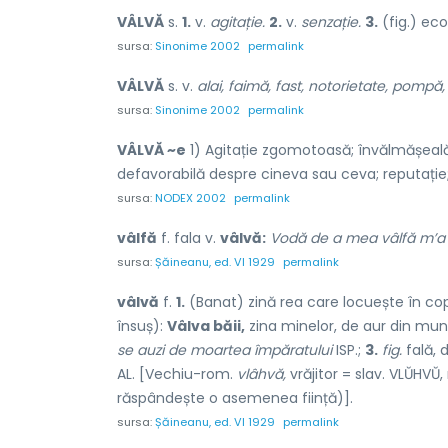
VÂLVĂ
s.
1.
v.
agitație.
2.
v.
senzație.
3.
(fig.) eco
sursa:
Sinonime 2002
permalink
VÂLVĂ
s. v.
alai, faimă, fast, notorietate, pompă,
sursa:
Sinonime 2002
permalink
VÂLVĂ ~e
1) Agitație zgomotoasă; învălmășeală 
defavorabilă despre cineva sau ceva; reputație;
sursa:
NODEX 2002
permalink
vâlfă
f. fala v.
vâlvă:
Vodă de a mea vâlfă m’a
sursa:
Șăineanu, ed. VI 1929
permalink
vâlvă
f.
1.
(Banat) zină rea care locuește în copr
însuș):
Vâlva băii,
zina minelor, de aur din munț
se auzi de moartea împăratului
ISP.;
3.
fig.
fală, 
AL. [Vechiu-rom.
vlâhvă,
vrăjitor = slav. VLŬHVŬ
răspândește o asemenea ființă)].
sursa:
Șăineanu, ed. VI 1929
permalink