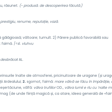
u, răsunet.
(~ produsă. de descoperirea făcută.)
 prestigiu, renume, reputație, vază.
gălăgioasă; vâltoare; tumult. 2) Părere publică favorabilă sau
 faimă. /<sl.
vluhvu
 desbrăcat
AL.
insurile înalte ale atmosferei, pricinuitoare de uragane (și urag
ii Ardealului;
2.
sgomot, faimă:
mare vâlvă se făcu în împărăție,
deșertăciune, vâlfă:
vâlva trufiilor
OD.,
vâlva lumii e rîu cu ’nalte m
, mag (de unde ființă magică și, ca atare, ideea generală de «fa