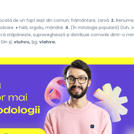
ocată de un fapt ieșit din comun; frământare, zarvă.
2.
Renume
doare. ♦ Fală, orgoliu, mândrie.
4.
(În mitologia populară) Duh, z
că stăpânește, supraveghează și distribuie comorile dintr-o mi
– Din
sl.
vluhvu,
bg.
vlahva.