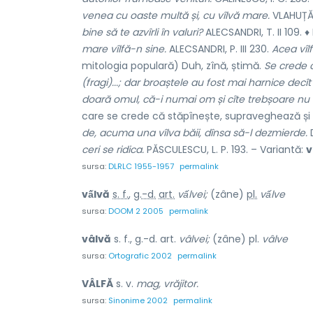
venea cu oaste multă și,
cu vîlvă mare.
VLAHUȚĂ,
bine să te azvîrli în valuri?
ALECSANDRI, T. II 109. 
mare vîlfă-n sine.
ALECSANDRI, P. III 230.
Acea vîlf
mitologia populară) Duh, zînă, știmă.
Se crede c
(fragi)...; dar broaștele au fost mai harnice decît no
doară omul, că-i numai om și cîte trebșoare nu m
care se crede că stăpînește, supraveghează și 
de, acuma una vîlva băii, dînsa să-l dezmierde.
D
ceri se ridica.
PĂSCULESCU, L. P. 193. – Variantă:
v
sursa:
DLRLC 1955-1957
permalink
vấlvă
s. f.
,
g.-d.
art.
vấlvei;
(zâne)
pl.
vấlve
sursa:
DOOM 2 2005
permalink
vâlvă
s. f., g.-d. art.
vâlvei;
(zâne) pl.
vâlve
sursa:
Ortografic 2002
permalink
VÂLFĂ
s. v.
mag, vrăjitor.
sursa:
Sinonime 2002
permalink