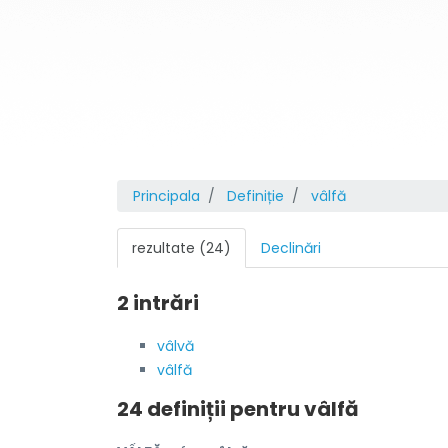
Principala
Definiție
vâlfă
rezultate (24)
Declinări
2 intrări
vâlvă
vâlfă
24 definiții pentru
vâlfă