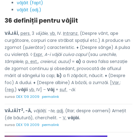
vâjâit (fapt)
vâjâit (adj.)
36 definiții pentru
vâjiit
VÂJÂÍ,
pers.
3
vấjâie,
vb.
IV.
Intranz.
(Despre vânt, ape
curgătoare, corpuri care străbat spațiul etc.) A produce un
zgomot (șuierător) caracteristic. ♦ (Despre sânge) A pulsa
cu violență. ◊
Expr.
A-i vâjâi cuiva capul
(sau
urechile,
tâmplele,
p. ext.
,
creierul, auzul)
=
a)
a avea falsa senzație
de zgomot continuu și obsedant, provocată de afluxul
mărit al sângelui la cap;
b)
a fi zăpăcit, năucit. ♦ (Despre
foc) A dudui. ♦ (Despre albine) A bâzâi, a zumzăi. [
Var.
:
(
reg.
)
vâjií
vb.
IV] –
Vâj
+
suf.
-âi.
sursa:
DEX '09 2009
permalink
2
VÂJÂÍT
, -Ă,
vâjâiți, -te,
adj.
(Rar; despre oameni) Amețit
(de băutură), cherchelit. –
V.
vâjâi.
sursa:
DEX '09 2009
permalink