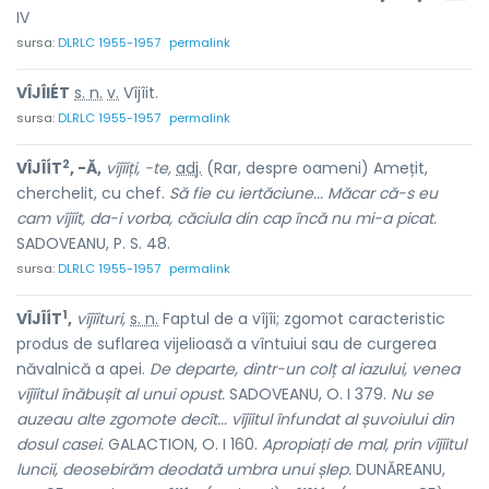
IV
sursa:
DLRLC 1955-1957
permalink
VÎJÎIÉT
s. n.
v.
Vîjîit.
sursa:
DLRLC 1955-1957
permalink
2
VÎJÎÍT
, -Ă,
vîjîiți, -te,
adj.
(Rar, despre oameni) Amețit,
cherchelit, cu chef.
Să fie cu iertăciune... Măcar că-s eu
cam vîjîit, da-i vorba, căciula din cap încă nu mi-a picat.
SADOVEANU, P. S. 48.
sursa:
DLRLC 1955-1957
permalink
1
VÎJÎÍT
,
vîjîituri,
s. n.
Faptul de
a vîjîi
; zgomot caracteristic
produs de suflarea vijelioasă a vîntuiui sau de curgerea
năvalnică a apei.
De departe, dintr-un colț al iazului, venea
vîjîitul înăbușit al unui opust.
SADOVEANU, O. I 379.
Nu se
auzeau alte zgomote decît... vîjîitul înfundat al șuvoiului din
dosul casei.
GALACTION, O. I 160.
Apropiați de mal, prin vîjîitul
luncii, deosebirăm deodată umbra unui șlep.
DUNĂREANU,