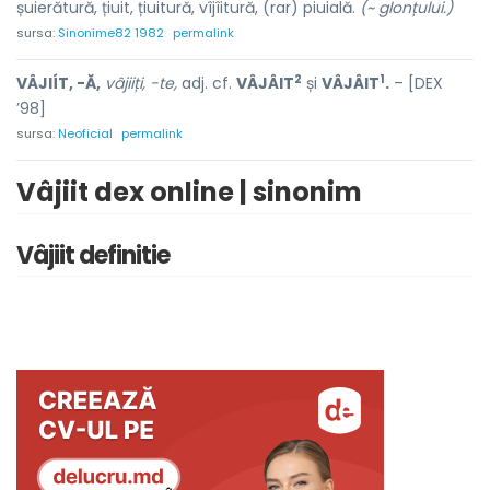
șuierătură, țiuit, țiuitură, vîjîitură, (rar) piui
a
lă.
(~ glonțului.)
sursa:
Sinonime82 1982
permalink
2
1
VÂJIÍT, -Ă,
vâjiiți, -te,
adj. cf.
VÂJÂIT
și
VÂJÂIT
.
– [DEX
’98]
sursa:
Neoficial
permalink
Vâjiit dex online | sinonim
Vâjiit definitie