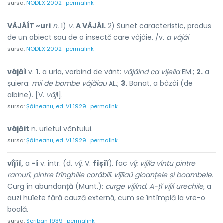
sursa:
NODEX 2002
permalink
VÂJÂÍT ~uri
n.
1)
v.
A VÂJÂI.
2) Sunet caracteristic, produs
de un obiect sau de o insectă care vâjâie. /v.
a vâjâi
sursa:
NODEX 2002
permalink
vâjăì
v.
1.
a urla, vorbind de vânt:
vâjăind ca vijelia
EM.;
2.
a
șuiera:
mii de bombe vâjăiau
AL.;
3.
Banat, a bâzâi (de
albine). [V.
văj
!].
sursa:
Șăineanu, ed. VI 1929
permalink
vâjăit
n. urletul vântului.
sursa:
Șăineanu, ed. VI 1929
permalink
vî́jîĭ,
a
-í
v. intr. (d.
vîj.
V.
fîșîĭ
). fac
vîj: vîjîĭa vîntu pintre
ramurĭ, pintre frînghiile corăbiiĭ, vîjîĭaŭ gloanțele și boambele.
Curg în abundanță (Munt.):
curge vîjîind. A-țĭ vîjîi urechile,
a
auzi huĭete fără cauză externă, cum se întîmplă la vre-o
boală.
sursa:
Scriban 1939
permalink