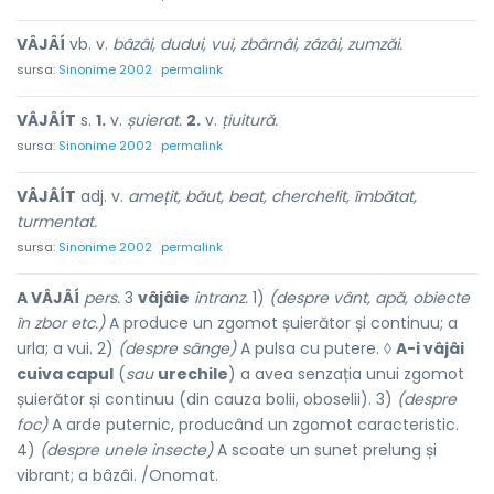
VÂJÂÍ
vb. v.
bâzâi, dudui, vui, zbârnâi, zâzâi, zumzăi.
sursa:
Sinonime 2002
permalink
VÂJÂÍT
s.
1.
v.
șuierat.
2.
v.
țiuitură.
sursa:
Sinonime 2002
permalink
VÂJÂÍT
adj. v.
amețit, băut, beat, cherchelit, îmbătat,
turmentat.
sursa:
Sinonime 2002
permalink
A VÂJÂÍ
pers.
3
vâjâie
intranz.
1)
(despre vânt, apă, obiecte
în zbor etc.)
A produce un zgomot șuierător și continuu; a
urla; a vui. 2)
(despre sânge)
A pulsa cu putere. ◊
A-i vâjâi
cuiva capul
(
sau
urechile
) a avea senzația unui zgomot
șuierător și continuu (din cauza bolii, oboselii). 3)
(despre
foc)
A arde puternic, producând un zgomot caracteristic.
4)
(despre unele insecte)
A scoate un sunet prelung și
vibrant; a bâzâi. /Onomat.