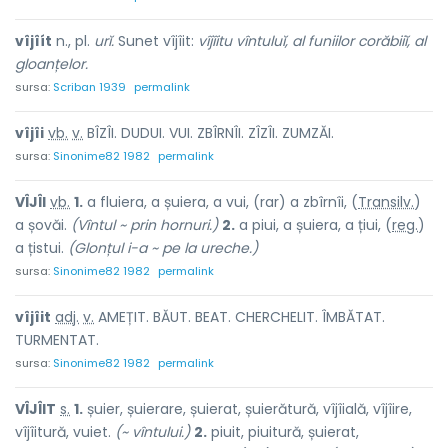
vîjîít
n., pl.
urĭ.
Sunet vîjîit:
vîjîitu vîntuluĭ, al funiilor corăbiiĭ, al
gloanțelor.
sursa:
Scriban 1939
permalink
vîjî
i
vb.
v.
BÎZÎI. DUDUI. VUI. ZBÎRNÎI. ZÎZÎI. ZUMZĂI.
sursa:
Sinonime82 1982
permalink
VÎJÎ
I
vb.
1.
a fluiera, a șuiera, a vui, (rar) a zbîrnîi, (
Transilv.
)
a șovăi.
(Vîntul ~ prin hornuri.)
2.
a piui, a șuiera, a țiui, (
reg.
)
a țistui.
(Glonțul i-a ~ pe la ureche.)
sursa:
Sinonime82 1982
permalink
vîjî
i
t
adj.
v.
AMEȚIT. BĂUT. BEAT. CHERCHELIT. ÎMBĂTAT.
TURMENTAT.
sursa:
Sinonime82 1982
permalink
VÎJÎ
I
T
s.
1.
șuier, șuierare, șuierat, șuierătură, vîjîială, vîjîire,
vîjîitură, vuiet.
(~ vîntului.)
2.
piuit, piuitură, șuierat,