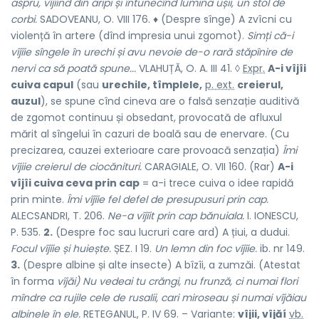
aspru, vîjîind din aripi și întunecînd lumina ușii, un stol de
corbi.
SADOVEANU, O. VIII 176. ♦ (Despre sînge) A zvîcni cu
violență în artere (dînd impresia unui zgomot).
Simți că-i
vîjîie sîngele în urechi și avu nevoie de-o rară stăpînire de
nervi ca să poată spune...
VLAHUȚĂ, O. A. III 41. ◊
Expr.
A-i vîjîi
cuiva capul
(sau
urechile, tîmplele,
p. ext.
creierul,
auzul
), se spune cînd cineva are o falsă senzație auditivă
de zgomot continuu și obsedant, provocată de afluxul
mărit al sîngelui în cazuri de boală sau de enervare. (Cu
precizarea, cauzei exterioare care provoacă senzația)
Îmi
vîjiie creierul de ciocănituri.
CARAGIALE, O. VII 160. (Rar)
A-i
vîjîi cuiva ceva prin cap
= a-i trece cuiva o idee rapidă
prin minte.
Îmi vîjîie fel defel de presupusuri prin cap.
ALECSANDRI, T. 206.
Ne-a vîjîit prin cap bănuiala.
I. IONESCU,
P. 535.
2.
(Despre foc sau lucruri care ard) A țiui, a dudui.
Focul vîjîie și huiește.
ȘEZ. I 19.
Un lemn din foc vîjîie.
ib. nr 149.
3.
(Despre albine și alte insecte) A bîzîi, a zumzăi. (Atestat
în forma
vîjăi) Nu vedeai tu crăngi, nu frunză, ci numai flori
mîndre ca rujile cele de rusalii, cari miroseau și numai vîjăiau
albinele în ele.
RETEGANUL, P. IV 69. – Variante:
vîjii, vîjăí
vb.