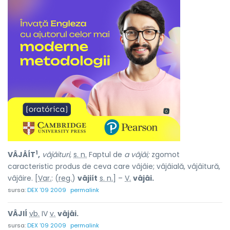
1
VÂJÂÍT
,
vâjâituri,
s. n.
Faptul de
a vâjâi;
zgomot
caracteristic produs de ceva care vâjâie; vâjâială, vâjâitură,
vâjâire. [
Var.
: (
reg.
)
vâjiít
s. n.
] –
V.
vâjâi.
sursa:
DEX '09 2009
permalink
VÂJIÍ
vb.
IV
v.
vâjâi.
sursa:
DEX '09 2009
permalink