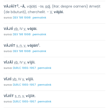
2
VÂJÂÍT
, -Ă,
vâjâiți, -te,
adj.
(Rar; despre oameni) Amețit
(de băutură), cherchelit. –
V.
vâjâi.
sursa:
DEX '98 1998
permalink
VÂJIÍ
vb.
IV
v.
vâjâi.
sursa:
DEX '98 1998
permalink
1
VÂJIÍT
s. n.
v.
vâjâit
.
sursa:
DEX '98 1998
permalink
VÎJĂÍ
vb.
IV
v.
vîjîi.
sursa:
DLRLC 1955-1957
permalink
VÎJIÍ
vb.
IV
v.
vîjîi.
sursa:
DLRLC 1955-1957
permalink
VÎJIÍT
s. n.
v.
vîjîit.
sursa:
DLRLC 1955-1957
permalink