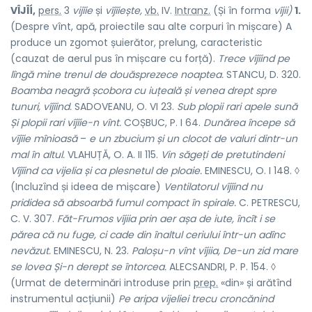
VÎJÎÍ,
pers.
3
vijîie
și
vîjîiește,
vb.
IV.
Intranz.
(Și în forma
vîjii)
1.
(Despre vînt, apă, proiectile sau alte corpuri în mișcare) A
produce un zgomot șuierător, prelung, caracteristic
(cauzat de aerul pus în mișcare cu forță).
Trece vîjîind pe
lîngă mine trenul de douăsprezece noaptea.
STANCU, D. 320.
Boamba neagră școbora cu iuțeală și venea drept spre
tunuri, vîjîind.
SADOVEANU, O. VI 23.
Sub plopii rari apele sună
Și plopii rari vîjîie-n vînt.
COȘBUC, P. I 64.
Dunărea începe să
vîjîie mînioasă
–
e un zbucium și un clocot de valuri dintr-un
mal în altul.
VLAHUȚĂ, O. A. II 115.
Vin săgeți de pretutindeni
Vîjîind ca vijelia și ca plesnetul de ploaie.
EMINESCU, O. I 148. ◊
(Incluzînd și ideea de mișcare)
Ventilatorul vîjîind nu
prididea să absoarbă fumul compact în spirale.
C. PETRESCU,
C. V. 307.
Făt-Frumos vîjiia prin aer așa de iute, încît i se
părea că nu fuge, ci cade din înaltul ceriului într-un adînc
nevăzut.
EMINESCU, N. 23.
Paloșu-n vînt vîjiia, De-un zid mare
se lovea Și-n derept se întorcea.
ALECSANDRI, P. P. 154. ◊
(Urmat de determinări introduse prin
prep.
«din» și arătînd
instrumentul acțiunii)
Pe aripa vijeliei trecu croncănind