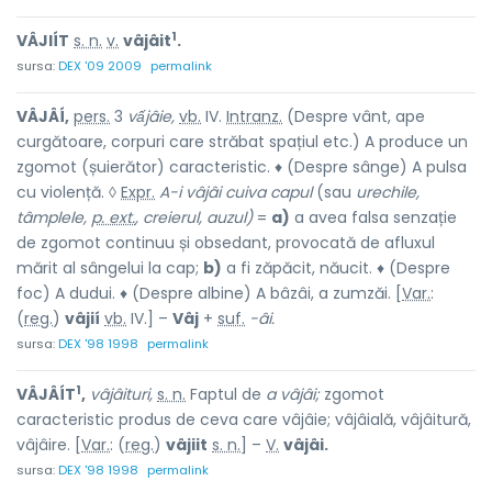
1
VÂJIÍT
s. n.
v.
vâjâit
.
sursa:
DEX '09 2009
permalink
VÂJÂÍ,
pers.
3
vấjâie,
vb.
IV.
Intranz.
(Despre vânt, ape
curgătoare, corpuri care străbat spațiul etc.) A produce un
zgomot (șuierător) caracteristic. ♦ (Despre sânge) A pulsa
cu violență. ◊
Expr.
A-i vâjâi cuiva capul
(sau
urechile,
tâmplele,
p. ext.
, creierul, auzul)
=
a)
a avea falsa senzație
de zgomot continuu și obsedant, provocată de afluxul
mărit al sângelui la cap;
b)
a fi zăpăcit, năucit. ♦ (Despre
foc) A dudui. ♦ (Despre albine) A bâzâi, a zumzăi. [
Var.
:
(
reg.
)
vâjií
vb.
IV.] –
Vâj
+
suf.
-âi.
sursa:
DEX '98 1998
permalink
1
VÂJÂÍT
,
vâjâituri,
s. n.
Faptul de
a vâjâi;
zgomot
caracteristic produs de ceva care vâjâie; vâjâială, vâjâitură,
vâjâire. [
Var.
: (
reg.
)
vâjiit
s. n.
] –
V.
vâjâi.
sursa:
DEX '98 1998
permalink