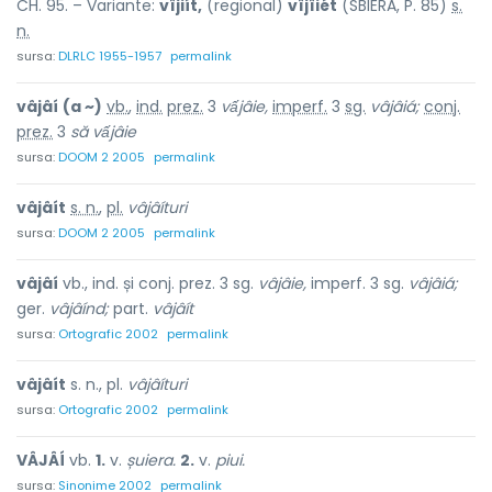
CH. 95. – Variante:
vîjiít,
(regional)
vîjîiét
(SBIERA, P. 85)
s.
n.
sursa:
DLRLC 1955-1957
permalink
vâjâí
(a ~)
vb.
,
ind.
prez.
3
vấjâie,
imperf.
3
sg.
vâjâiá;
conj.
prez.
3
să vấjâie
sursa:
DOOM 2 2005
permalink
vâjâít
s. n.
,
pl.
vâjâíturi
sursa:
DOOM 2 2005
permalink
vâjâí
vb., ind. și conj. prez. 3 sg.
vâjâie,
imperf. 3 sg.
vâjâiá;
ger.
vâjâínd;
part.
vâjâít
sursa:
Ortografic 2002
permalink
vâjâít
s. n., pl.
vâjâíturi
sursa:
Ortografic 2002
permalink
VÂJÂÍ
vb.
1.
v.
șuiera.
2.
v.
piui.
sursa:
Sinonime 2002
permalink