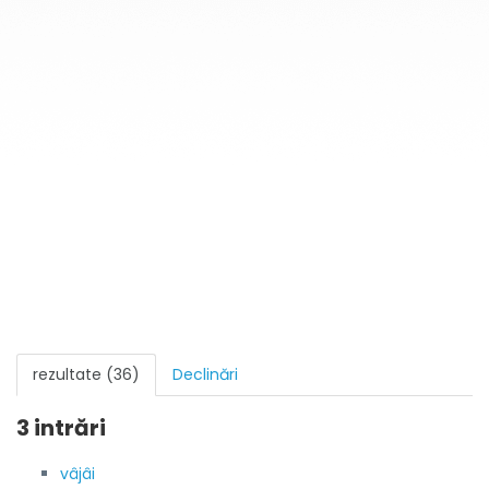
rezultate (36)
Declinări
3 intrări
vâjâi