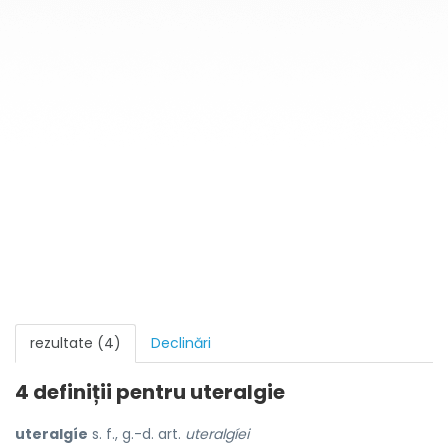
rezultate (4)
Declinări
4 definiții pentru
uteralgie
uteralgíe
s. f., g.-d. art.
uteralgíei