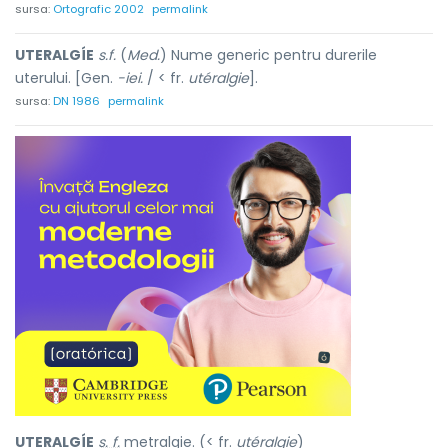
sursa:
Ortografic 2002
permalink
UTERALGÍE
s.f.
(
Med.
) Nume generic pentru durerile
uterului. [Gen.
-iei.
/ < fr.
utéralgie
].
sursa:
DN 1986
permalink
UTERALGÍE
s. f.
metralgie. (< fr.
utéralgie
)