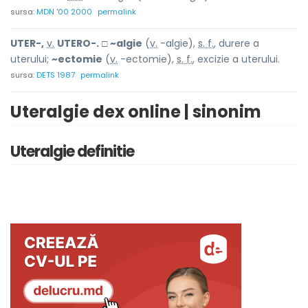
sursa:
MDN '00 2000
permalink
UTER-,
v.
UTERO-.
□
~algie
(
v.
-algie),
s. f.
, durere a
uterului;
~ectomie
(
v.
-ectomie),
s. f.
, excizie a uterului.
sursa:
DETS 1987
permalink
Uteralgie dex online | sinonim
Uteralgie definitie