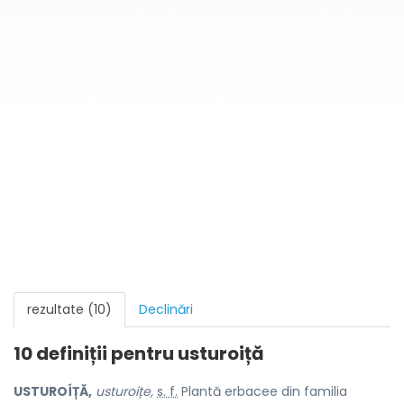
rezultate (10)
Declinări
10 definiții pentru
usturoiță
USTUROÍȚĂ,
usturoițe,
s. f.
Plantă erbacee din familia