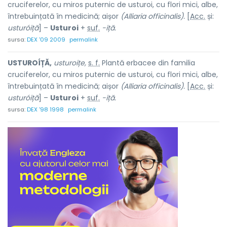
cruciferelor, cu miros puternic de usturoi, cu flori mici, albe,
întrebuințată în medicină; aișor
(Alliaria officinalis).
[
Acc.
și:
usturóiță
] –
Usturoi
+
suf.
-iță.
sursa:
DEX '09 2009
permalink
USTUROÍȚĂ,
usturoițe,
s. f.
Plantă erbacee din familia
cruciferelor, cu miros puternic de usturoi, cu flori mici, albe,
întrebuințată în medicină; aișor
(Alliaria officinalis).
[
Acc.
și:
usturóiță
] –
Usturoi
+
suf.
-iță.
sursa:
DEX '98 1998
permalink