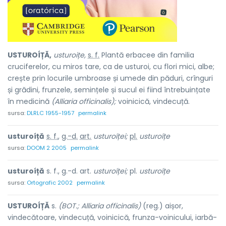
USTUROÍȚĂ,
usturoițe,
s. f.
Plantă erbacee din familia
cruciferelor, cu miros tare, ca de usturoi, cu flori mici, albe;
crește prin locurile umbroase și umede din păduri, crînguri
și grădini, frunzele, semințele și sucul ei fiind întrebuințate
în medicină
(Alliaria officinalis);
voinicică, vindecuță.
sursa:
DLRLC 1955-1957
permalink
usturoíță
s. f.
,
g.-d.
art.
usturoíței;
pl.
usturoíțe
sursa:
DOOM 2 2005
permalink
usturoíță
s. f., g.-d. art.
usturoíței;
pl.
usturoíțe
sursa:
Ortografic 2002
permalink
USTUROÍȚĂ
s.
(BOT.; Alliaria officinalis)
(reg.) aișor,
vindecătoare, vindecuță, voinicică, frunza-voinicului, iarbă-