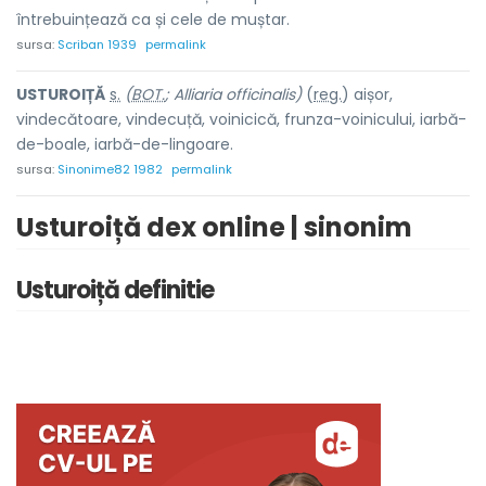
întrebuințează ca și cele de muștar.
sursa:
Scriban 1939
permalink
USTURO
I
ȚĂ
s.
(
BOT.
; Alliaria officinalis)
(
reg.
) aiș
o
r,
vindecăto
a
re, vindec
u
ță, voinic
i
că, frunza-voin
i
cului, iarbă-
de-bo
a
le, iarbă-de-lingo
a
re.
sursa:
Sinonime82 1982
permalink
Usturoiță dex online | sinonim
Usturoiță definitie