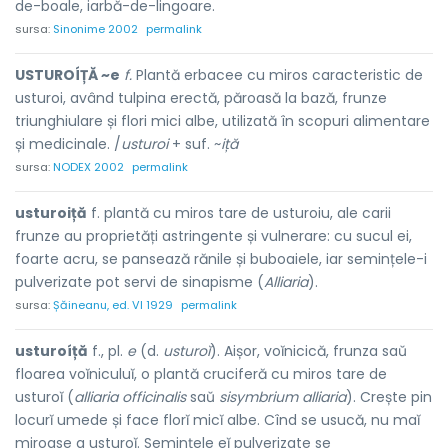
de-boale, iarbă-de-lingoare.
sursa:
Sinonime 2002
permalink
USTUROÍȚĂ ~e
f.
Plantă erbacee cu miros caracteristic de
usturoi, având tulpina erectă, păroasă la bază, frunze
triunghiulare și flori mici albe, utilizată în scopuri alimentare
și medicinale. /
usturoi
+ suf. ~
iță
sursa:
NODEX 2002
permalink
usturoiță
f. plantă cu miros tare de usturoiu, ale carii
frunze au proprietăți astringente și vulnerare: cu sucul ei,
foarte acru, se pansează rănile și buboaiele, iar semințele-i
pulverizate pot servi de sinapisme (
Alliaria
).
sursa:
Șăineanu, ed. VI 1929
permalink
usturoíță
f., pl.
e
(d.
usturoĭ
). Aișor, voĭnicică, frunza saŭ
floarea voĭniculuĭ, o plantă cruciferă cu miros tare de
usturoĭ (
alliaria officinalis
saŭ
sisymbrium alliaria
). Crește pin
locurĭ umede și face florĭ micĭ albe. Cînd se usucă, nu maĭ
miroase a usturoĭ. Semințele eĭ pulverizate se