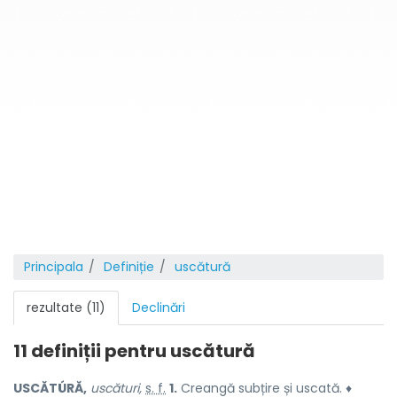
Principala
Definiție
uscătură
rezultate (11)
Declinări
11 definiții pentru
uscătură
USCĂTÚRĂ,
uscături,
s. f.
1.
Creangă subțire și uscată. ♦