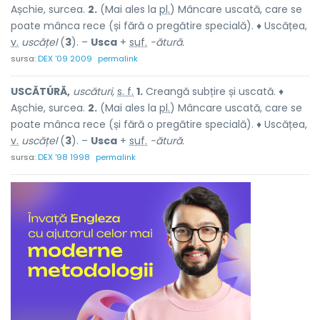
Așchie, surcea.
2.
(Mai ales la
pl.
) Mâncare uscată, care se
poate mânca rece (și fără o pregătire specială). ♦ Uscățea,
v.
uscățel
(
3
). –
Usca
+
suf.
-ătură.
sursa:
DEX '09 2009
permalink
USCĂTÚRĂ,
uscături,
s. f.
1.
Creangă subțire și uscată. ♦
Așchie, surcea.
2.
(Mai ales la
pl.
) Mâncare uscată, care se
poate mânca rece (și fără o pregătire specială). ♦ Uscățea,
v.
uscățel
(
3
). –
Usca
+
suf.
-ătură.
sursa:
DEX '98 1998
permalink