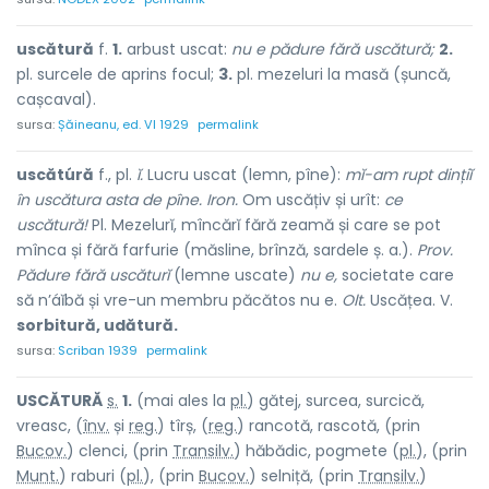
uscătură
f.
1.
arbust uscat:
nu e pădure fără uscătură;
2.
pl. surcele de aprins focul;
3.
pl. mezeluri la masă (șuncă,
cașcaval).
sursa:
Șăineanu, ed. VI 1929
permalink
uscătúră
f., pl.
ĭ.
Lucru uscat (lemn, pîne):
mĭ-am rupt dințiĭ
în uscătura asta de pîne. Iron.
Om uscățiv și urît:
ce
uscătură!
Pl. Mezelurĭ, mîncărĭ fără zeamă și care se pot
mînca și fără farfurie (măsline, brînză, sardele ș. a.).
Prov.
Pădure fără uscăturĭ
(lemne uscate)
nu e,
societate care
să n’áĭbă și vre-un membru păcătos nu e.
Olt.
Uscățea. V.
sorbitură, udătură.
sursa:
Scriban 1939
permalink
USCĂT
U
RĂ
s.
1.
(mai ales la
pl.
) gătej, surcea, surcică,
vreasc, (
înv.
și
reg.
) tîrș, (
reg.
) r
a
ncotă, r
a
scotă, (prin
Bucov.
) clenci, (prin
Transilv.
) hăbăd
i
c, p
o
gmete (
pl.
), (prin
Munt.
) r
a
buri (
pl.
), (prin
Bucov.
) s
e
lniță, (prin
Transilv.
)