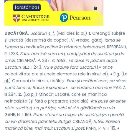
USCĂTÚRĂ,
uscături,
s. f.
(Mai ales la
pl.
)
1.
Creangă subțire
și uscată (desprinsă de copac).
V.
vreasc, gătej.
Iarna se
lungea și uscăturile puține în pădurea boierească.
REBREANU,
R. I 233.
Fata, harnică cum era, curăți părul de uscături și de
omizi.
CREANGĂ, P. 287.
O fată... se duse în pădure după
uscături.
ȘEZ. I 243.
Nu e pădure fără uscături
(= orice
colectivitate are și unele elemente rele în sînul ei). ♦
Fig.
(La
pl.
) Oameni de nimic, ticăloși.
Erau și uscături care, ca să se
pună bine cu Baciu, îi spuneau... ce vorbeau oamenii.
PAS, Z.
III 284.
2.
(La
pl.
) Mîncări uscate, care se mănîncă
neîncălzite (și fără o preparare specială).
Îmi puse dinainte
niște uscături, un pui fript, ochiuri și o gărăfioară cu vin.
GANE, N. II 159.
Pune atunci un talger de uscături ș-o garafă
cu vin dinaintea părintelui Buligâ.
CREANGĂ, A. 95.
Rareori
mănîncă bine, mai mult uscături și post.
PANN, P. V. II 115. ♦