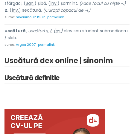
sfărg
a
ci, (
Ban.
) ș
i
bă, (
înv.
) șorm
î
nt.
(Face focul cu niște ~.)
2.
(
înv.
) secăt
u
ră.
(Curăță copacul de ~i.)
sursa:
Sinonime82 1982
permalink
uscătură,
uscături
s. f.
(
șc.
)
elev sau student submediocru
/ slab.
sursa:
Argou 2007
permalink
Uscătură dex online | sinonim
Uscătură definitie