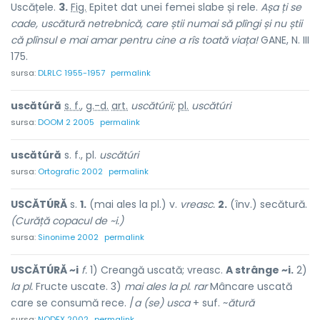
Uscățele.
3.
Fig.
Epitet dat unei femei slabe și rele.
Așa ți se
cade, uscătură netrebnică, care știi numai să plîngi și nu știi
că plînsul e mai amar pentru cine a rîs toată viața!
GANE, N. III
175.
sursa:
DLRLC 1955-1957
permalink
uscătúră
s. f.
,
g.-d.
art.
uscătúrii;
pl.
uscătúri
sursa:
DOOM 2 2005
permalink
uscătúră
s. f., pl.
uscătúri
sursa:
Ortografic 2002
permalink
USCĂTÚRĂ
s.
1.
(mai ales la pl.) v.
vreasc.
2.
(înv.) secătură.
(Curăță copacul de ~i.)
sursa:
Sinonime 2002
permalink
USCĂTÚRĂ ~i
f.
1) Creangă uscată; vreasc.
A strânge ~i.
2)
la pl.
Fructe uscate. 3)
mai ales la pl. rar
Mâncare uscată
care se consumă rece. /
a (se) usca
+ suf. ~
ătură
sursa:
NODEX 2002
permalink