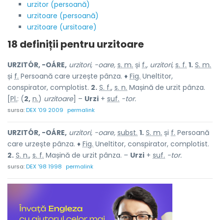
urzitor (persoană)
urzitoare (persoană)
urzitoare (ursitoare)
18 definiții pentru
urzitoare
URZITÓR, -OÁRE,
urzitori, -oare,
s. m.
și
f.
,
urzitori,
s. f.
1.
S. m.
și
f.
Persoană care urzește pânza. ♦
Fig.
Uneltitor,
conspirator, complotist.
2.
S. f.
,
s. n.
Mașină de urzit pânza.
[
Pl.
: (
2,
n.
)
urzitoare
] –
Urzi
+
suf.
-tor.
sursa:
DEX '09 2009
permalink
URZITÓR, -OÁRE,
urzitori, -oare,
subst.
1.
S. m.
și
f.
Persoană
care urzește pânza. ♦
Fig.
Uneltitor, conspirator, complotist.
2.
S. n.
,
s. f.
Mașină de urzit pânza. –
Urzi
+
suf.
-tor.
sursa:
DEX '98 1998
permalink