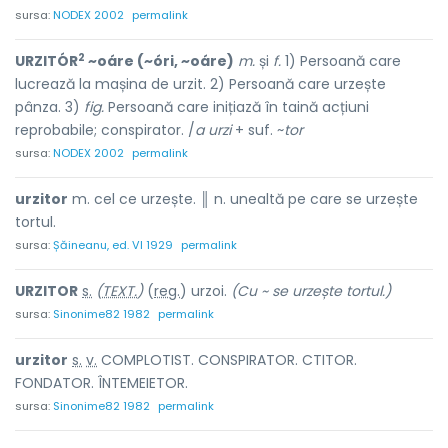
sursa:
NODEX 2002
permalink
2
URZITÓR
~oáre (~óri, ~oáre)
m.
și
f.
1) Persoană care
lucrează la mașina de urzit. 2) Persoană care urzește
pânza. 3)
fig.
Persoană care inițiază în taină acțiuni
reprobabile; conspirator. /
a urzi
+ suf. ~
tor
sursa:
NODEX 2002
permalink
urzitor
m. cel ce urzește. ║ n. unealtă pe care se urzește
tortul.
sursa:
Șăineanu, ed. VI 1929
permalink
URZIT
O
R
s.
(
TEXT.
)
(
reg.
) urz
o
i.
(Cu ~ se urzește tortul.)
sursa:
Sinonime82 1982
permalink
urzit
o
r
s.
v.
COMPLOTIST. CONSPIRATOR. CTITOR.
FONDATOR. ÎNTEMEIETOR.
sursa:
Sinonime82 1982
permalink