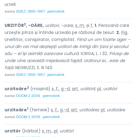
urzeli.
sursa:
DLRLC 1955-1957
permalink
2
URZITÓR
, -OÁRE,
urzitori, -oare,
s. m.
și
f.
1.
Persoană care
urzește pînza și întinde urzeala pe războiul de țesut.
2.
Fig.
Uneltitor, conspirator, complotist.
Fiind un om foarte ager –
unul din cei mai deștepți urzitori de intrigi din țara și secolul
său – el își asimilă oarecare cultură.
IORGA, L. I 32.
Pricep de
unde vine această mișelească faptă. Urzitorul ei... este de
față.
NEGRUZZI, S. III 140.
sursa:
DLRLC 1955-1957
permalink
2
urzitoáre
(mașină)
s. f.
,
g.-d.
art.
urzitórii;
pl.
urzitóri
sursa:
DOOM 2 2005
permalink
1
urzitoáre
(femeie)
s. f.
,
g.-d.
art.
urzitoárei;
pl.
urzitoáre
sursa:
DOOM 2 2005
permalink
urzitór
(bărbat)
s. m.
,
pl.
urzitóri