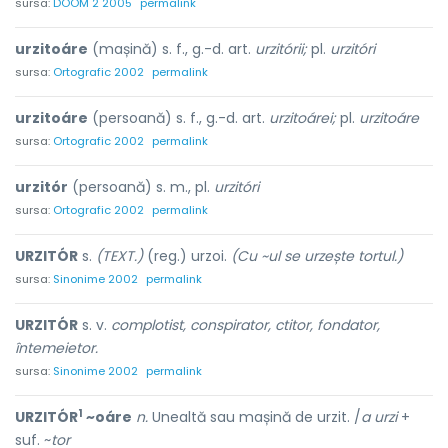
sursa:
DOOM 2 2005
permalink
urzitoáre
(mașină) s. f., g.-d. art.
urzitórii;
pl.
urzitóri
sursa:
Ortografic 2002
permalink
urzitoáre
(persoană) s. f., g.-d. art.
urzitoárei;
pl.
urzitoáre
sursa:
Ortografic 2002
permalink
urzitór
(persoană) s. m., pl.
urzitóri
sursa:
Ortografic 2002
permalink
URZITÓR
s.
(TEXT.)
(reg.) urzoi.
(Cu ~ul se urzește tortul.)
sursa:
Sinonime 2002
permalink
URZITÓR
s. v.
complotist, conspirator, ctitor, fondator,
întemeietor.
sursa:
Sinonime 2002
permalink
1
URZITÓR
~oáre
n.
Unealtă sau mașină de urzit. /
a urzi
+
suf. ~
tor