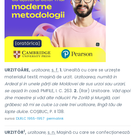
URZITOÁRE,
urzitoare,
s. f.
1.
Unealtă cu care se urzește
materialul textil; mașină de urzit.
Urzitoarea, numită in
Ardeal și in unele părți ale Moldovei de sus urzoi sau urzari,
se așază în casă.
PMFILE, I. C. 263.
2.
(Rar) Ursitoare.
Văd apoi
zîne maestre și văd alte năluciri: Pe Zorilă și Murgilă, cari
grăbesc să mi se culce La cele trei urzitoare, lîngă tău de
lapte dulce.
COȘBUC, P. II 138.
sursa:
DLRLC 1955-1957
permalink
1
URZITÓR
,
urzitoare,
s. n.
Mașină cu care se confecționează