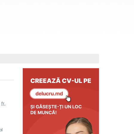
n
fr.
al