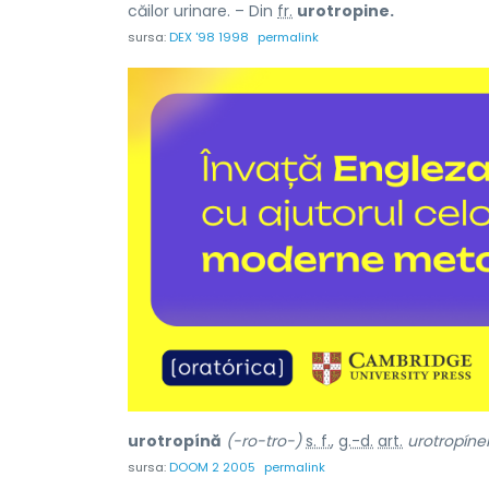
căilor urinare. – Din
fr.
urotropine.
sursa:
DEX '98 1998
permalink
urotropínă
(-ro-tro-)
s. f.
,
g.-d.
art.
urotropínei
sursa:
DOOM 2 2005
permalink