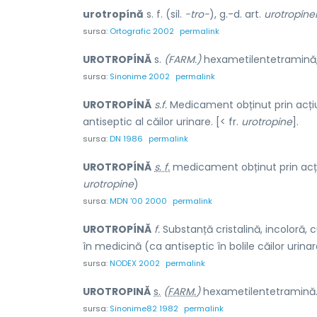
urotropínă
s. f. (sil.
-tro-
), g.-d. art.
urotropínei
sursa:
Ortografic 2002
permalink
UROTROPÍNĂ
s.
(FARM.)
hexametilentetramină
sursa:
Sinonime 2002
permalink
UROTROPÍNĂ
s.f.
Medicament obținut prin acțiu
antiseptic al căilor urinare. [< fr.
urotropine
].
sursa:
DN 1986
permalink
UROTROPÍNĂ
s. f.
medicament obținut prin acțiun
urotropine
)
sursa:
MDN '00 2000
permalink
UROTROPÍNĂ
f.
Substanță cristalină, incoloră, c
în medicină (ca antiseptic în bolile căilor urinar
sursa:
NODEX 2002
permalink
UROTROP
I
NĂ
s.
(
FARM.
)
hexametilentetramină
sursa:
Sinonime82 1982
permalink