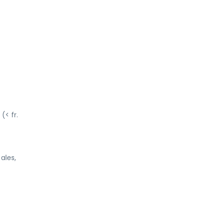
(< fr.
ales,