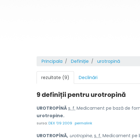
Principala
Definiție
urotropină
rezultate (9)
Declinări
9 definiții pentru
urotropină
UROTROPÍNĂ
s. f.
Medicament pe bază de formald
urotropine.
sursa:
DEX '09 2009
permalink
UROTROPÍNĂ,
urotropine,
s. f.
Medicament pe baz