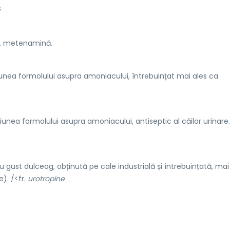
, metenamină.
nea formolului asupra amoniacului, întrebuințat mai ales ca
ea formolului asupra amoniacului, antiseptic al căilor urinare. 
u gust dulceag, obținută pe cale industrială și întrebuințată, mai 
e). /<fr.
urotropine
.