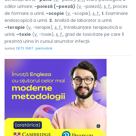
căilor urinare;
~poieză (~poeză)
(
v.
-poieză),
s. f.
, proces
de formare a urinii;
~scopie
(
v.
-scopie),
s. f.
,
1.
Examinare
endoscopică a urinii.
2.
Analiză de laborator a urinii;
~terapie
(
v.
-terapie),
s. f.
, întrebuințare terapeutică a
urinii;
~toxie
(
v.
-toxie),
s. f.
, grad de toxicitate pe care îl
prezintă urina în cursul anumitor infecții.
sursa:
DETS 1987
permalink