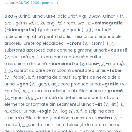
sursa:
MDN '00 2000
permalink
URO-
„urină, urinar, uree, acid uric”. ◊
gr.
ouron
„urină” >
fr.
1
uro-,
germ.
id.
,
it.
id.
,
engl.
id.
>
rom.
uro-.
□
~chimografie
(
~kimografie)
(
v.
chimo-
,
v.
-grafie),
s. f.
, metodă
1
radiochimografică pentru studiul mișcărilor chinetice ale
arborelui ureteropielocaliceal;
~crom
(
v.
-crom),
s. n.
,
substanță azotoasă care conține pigmenți urinari;
~cultură
(
v.
-cultură),
s. f.
, examinare metodică a culturii
microbiene din urină;
~densimetru
(
v.
densi-,
v.
-metru
),
1
s. n.
, aparat cu care se măsoară densitatea urinii;
~fobie
(
v.
-fobie),
s. f.
, teamă de a nu fi surprins de nevoia de a
urina;
~gen
(
v.
-gen
),
adj.
, care produce urina;
~grafie
(
v.
1
-grafie),
s. f.
, examen radiologic al căilor urinare;
~gramă
(
v.
-gramă),
s. f.
, metodă de determinare cantitativă a
elementelor formate din sedimentul urinar;
~lit
(
v.
-lit
),
s.
1
n.
, calcul urinar;
~logie
(
v.
-logie
),
s. f.
, disciplină care
1
studiază căile urinare și patologia acestora;
~metru
(
v.
-
metru
),
s. n.
, instrument care folosește la determinarea
1
densității urinii;
~patie
(
v.
-patie),
s. f.
, stare patologică a