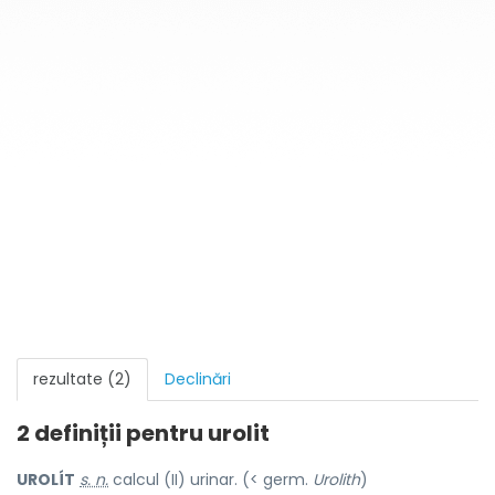
rezultate (2)
Declinări
2 definiții pentru
urolit
UROLÍT
s. n.
calcul (II) urinar. (< germ.
Urolith
)