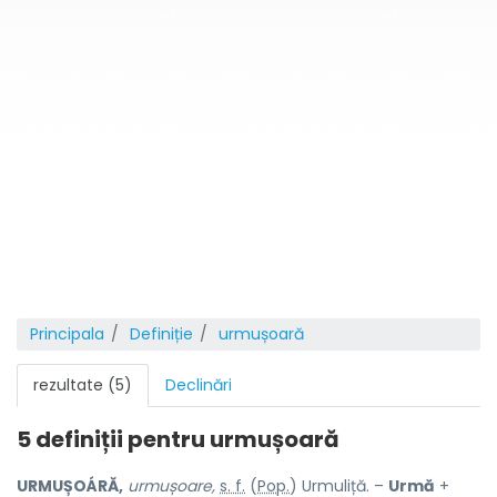
Principala
Definiție
urmușoară
rezultate (5)
Declinări
5 definiții pentru
urmușoară
URMUȘOÁRĂ,
urmușoare,
s. f.
(
Pop.
) Urmuliță. –
Urmă
+