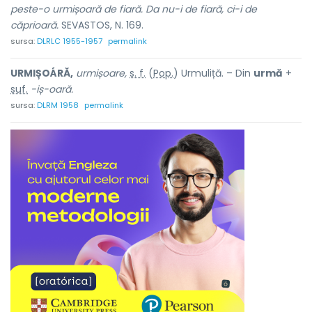
peste-o urmișoară de fiară. Da nu-i de fiară, ci-i de
căprioară.
SEVASTOS, N. 169.
sursa:
DLRLC 1955-1957
permalink
URMIȘOÁRĂ,
urmișoare,
s. f.
(
Pop.
) Urmuliță. – Din
urmă
+
suf.
-iș-oară.
sursa:
DLRM 1958
permalink