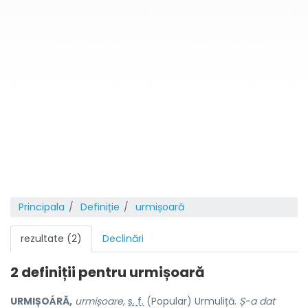
Principala
Definiție
urmișoară
rezultate (2)
Declinări
2 definiții pentru
urmișoară
URMIȘOÁRĂ,
urmișoare,
s. f.
(Popular) Urmuliță.
Ș-a dat