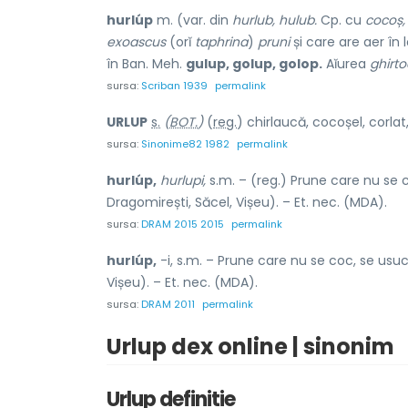
hurlúp
m. (var. din
hurlub, hulub.
Cp. cu
cocoș,
exoascus
(orĭ
taphrina
)
pruni
și care are aer în 
în Ban. Meh.
gulup, golup, golop.
Aĭurea
ghirto
sursa:
Scriban 1939
permalink
URL
U
P
s.
(
BOT.
)
(
reg.
) chirl
a
ucă, cocoș
e
l, corl
a
t
sursa:
Sinonime82 1982
permalink
hurlúp,
hurlupi,
s.m. – (reg.) Prune care nu se 
Dragomirești, Săcel, Vișeu). – Et. nec. (MDA).
sursa:
DRAM 2015 2015
permalink
hurlúp,
-i, s.m. – Prune care nu se coc, se usuc
Vișeu). – Et. nec. (MDA).
sursa:
DRAM 2011
permalink
Urlup dex online | sinonim
Urlup definitie