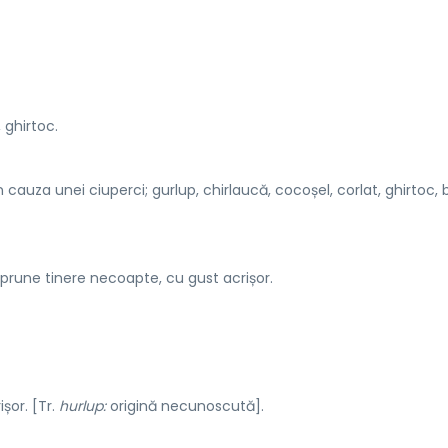
 ghirtoc.
auza unei ciuperci; gurlup, chirlaucă, cocoșel, corlat, ghirtoc, b
) prune tinere necoapte, cu gust acrișor.
șor. [Tr.
hurlup:
origină necunoscută].