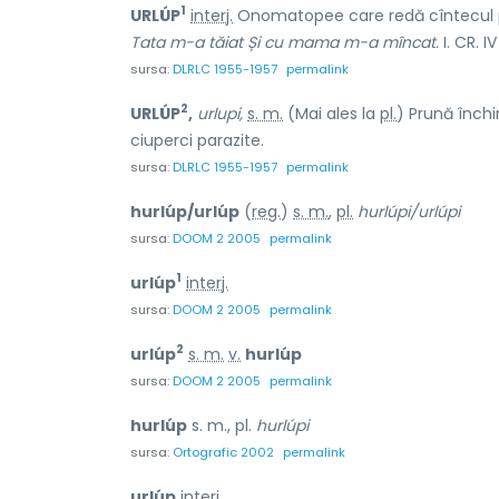
1
URLÚP
interj.
Onomatopee care redă cîntecul po
Tata m-a tăiat Și cu mama m-a mîncat.
I. CR. IV
sursa:
DLRLC 1955-1957
permalink
2
URLÚP
,
urlupi,
s. m.
(Mai ales la
pl.
) Prună închi
ciuperci parazite.
sursa:
DLRLC 1955-1957
permalink
hurlúp/urlúp
(
reg.
)
s. m.
,
pl.
hurlúpi/urlúpi
sursa:
DOOM 2 2005
permalink
1
urlúp
interj.
sursa:
DOOM 2 2005
permalink
2
urlúp
s. m.
v.
hurlúp
sursa:
DOOM 2 2005
permalink
hurlúp
s. m., pl.
hurlúpi
sursa:
Ortografic 2002
permalink
urlúp
interj.