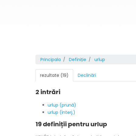
Principala
Definiție
urlup
rezultate (19)
Declinări
2 intrări
urlup (prună)
urlup (interj.)
19 definiții pentru
urlup