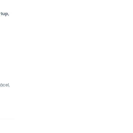
lup,
ăcel,