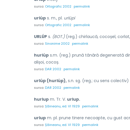
sursa:
Ortografic 2002
permalink
urlúp
s. m., pl.
urlúpi
sursa:
Ortografic 2002
permalink
URLÚP
s.
(BOT.)
(reg.) chirlaucă, cocoșel, corlat,
sursa:
Sinonime 2002
permalink
hurlúp
s.m. (reg.) prună tânără degenerată din c
alișoi, cocoș.
sursa:
DAR 2002
permalink
urlúp (hurlúp),
s.n. sg. (reg.; cu sens colectiv
sursa:
DAR 2002
permalink
hurlup
m. Tr. V.
urlup.
sursa:
Șăineanu, ed. VI 1929
permalink
urlup
m. pl. prune tinere necoapte, cu gust acri
sursa:
Șăineanu, ed. VI 1929
permalink