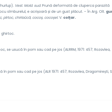
hurlup).
Vest. Mold. sud.
Prună deformată de cĭuperca parazită
locu sîmbureluĭ, e acrișoară și de un gust plăcut. – În Arg. Olt.
gur
c, pîrtoc, chirlaŭcă, cocoș, cocoșel.
V.
colțar.
, ghirt
o
c.
coc, se usucă în pom sau cad pe jos (ALRRM, 1971: 457; Rozavlea,
ă în pom sau cad pe jos (ALR 1971: 457; Rozavlea, Dragomirești, S