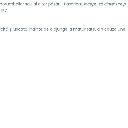
rumbeilor sau al altor păsări. [Păsărica]
începu să cînte: Urlup, 
 177.
rcită și uscată înainte de a ajunge la maturitate, din cauza unei