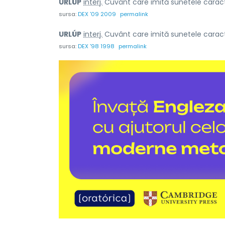
URLÚP
interj.
Cuvânt care imită sunetele caract
sursa:
DEX '09 2009
permalink
URLÚP
interj.
Cuvânt care imită sunetele caract
sursa:
DEX '98 1998
permalink