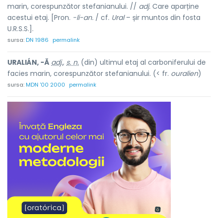
marin, corespunzător stefanianului. //
adj.
Care aparține
acestui etaj. [Pron.
-li-an.
/ cf.
Ural
– șir muntos din fosta
U.R.S.S.].
sursa:
DN 1986
permalink
URALIÁN, -Ă
adj.
,
s. n.
(din) ultimul etaj al carboniferului de
facies marin, corespunzător stefanianului. (< fr.
ouralien
)
sursa:
MDN '00 2000
permalink