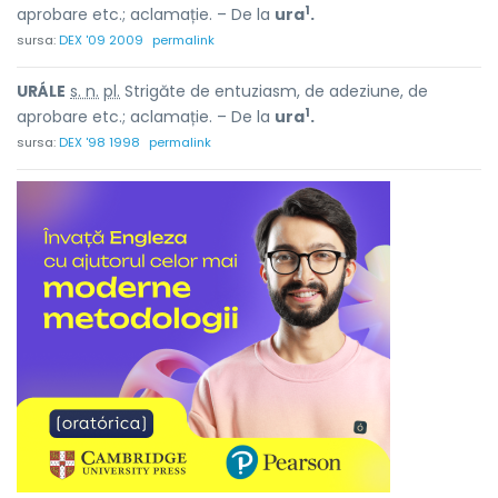
1
aprobare etc.; aclamație. – De la
ura
.
sursa:
DEX '09 2009
permalink
URÁLE
s. n.
pl.
Strigăte de entuziasm, de adeziune, de
1
aprobare etc.; aclamație. – De la
ura
.
sursa:
DEX '98 1998
permalink