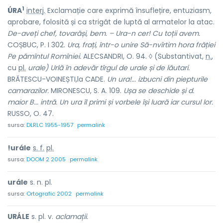
1
ÚRA
interj.
Exclamație care exprimă însuflețire, entuziasm,
aprobare, folosită și ca strigăt de luptă al armatelor la atac.
De-aveți chef, tovarăși, bem. – Ura-n cer! Cu toții avem.
COȘBUC, P. I 302.
Ura, frați, într-o unire Să-nvîrtim hora frăției
Pe pămîntul Romîniei.
ALECSANDRI, O. 94. ◊ (Substantivat,
n.
,
cu
pl.
urale) Urlă în adevăr tîrgul de urale și de lăutari.
BRĂTESCU-VOINEȘTI,la CADE.
Un ura!... izbucni din piepturile
camarazilor.
MIRONESCU, S. A. 109.
Ușa se deschide și d.
maior B... intră. Un ura îl primi și vorbele își luară iar cursul lor.
RUSSO, O. 47.
sursa:
DLRLC 1955-1957
permalink
!urále
s. f.
pl.
sursa:
DOOM 2 2005
permalink
urále
s. n. pl.
sursa:
Ortografic 2002
permalink
URÁLE
s. pl. v.
aclamații.