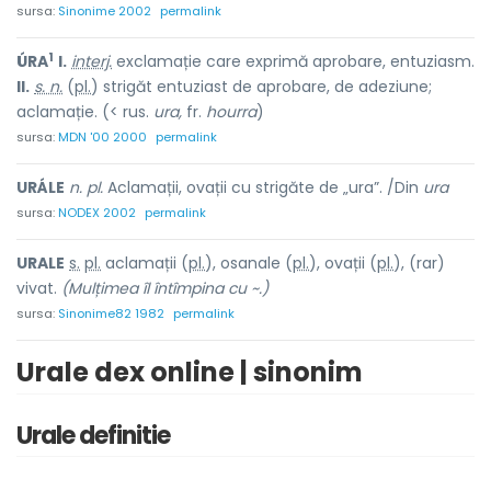
sursa:
Sinonime 2002
permalink
1
ÚRA
I.
interj.
exclamație care exprimă aprobare, entuziasm.
II.
s. n.
(
pl.
) strigăt entuziast de aprobare, de adeziune;
aclamație. (< rus.
ura,
fr.
hourra
)
sursa:
MDN '00 2000
permalink
URÁLE
n. pl.
Aclamații, ovații cu strigăte de „ura”. /Din
ura
sursa:
NODEX 2002
permalink
UR
A
LE
s.
pl.
aclamații (
pl.
), osanale (
pl.
), ovații (
pl.
), (rar)
v
i
vat.
(Mulțimea îl întîmpina cu ~.)
sursa:
Sinonime82 1982
permalink
Urale dex online | sinonim
Urale definitie