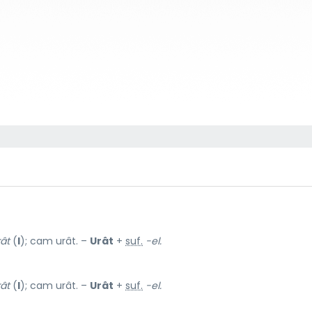
ât
(
I
); cam urât. –
Urât
+
suf.
-el.
ât
(
I
); cam urât. –
Urât
+
suf.
-el.