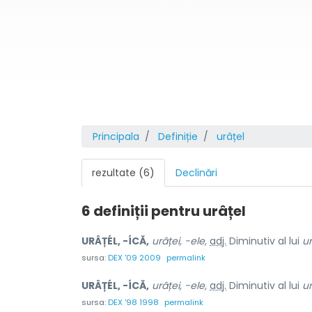
Principala
Definiție
urâțel
rezultate (6)
Declinări
6 definiții pentru
urâțel
URÂȚÉL, -ÍCĂ,
urâței, -ele,
adj.
Diminutiv al lui
ur
sursa:
DEX '09 2009
permalink
URÂȚÉL, -ÍCĂ,
urâței, -ele,
adj.
Diminutiv al lui
ur
sursa:
DEX '98 1998
permalink