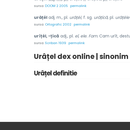
sursa:
DOOM 2 2005
permalink
urâțél
adj. m., pl.
urâțéi;
f. sg.
urâțícă,
pl.
urâțéle
sursa:
Ortografic 2002
permalink
urîțél, -țícă
adj., pl.
eĭ, ele. Fam.
Cam urît, destul
sursa:
Scriban 1939
permalink
Urâțel dex online | sinonim
Urâțel definitie