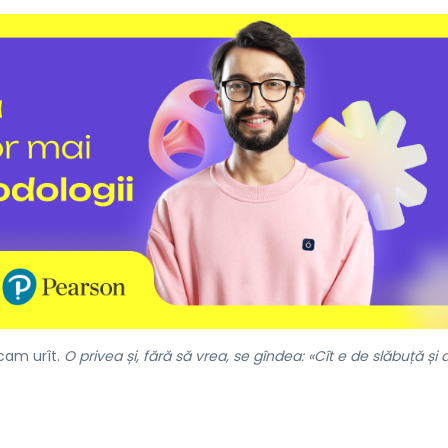
am urît.
O privea și, fără să vrea, se gîndea: «Cît e de slăbuță și 