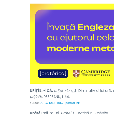
URÎȚÉL, -ÍCĂ,
urîței, -le,
adj.
Diminutiv al lui
urît;
c
urîțică».
REBREANU, I. 54.
sursa:
DLRLC 1955-1957
permalink
urâțél
adj.
m.
,
pl.
urâțéi;
f.
urâțícă,
pl.
urâțéle