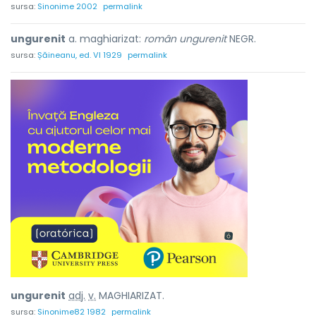
sursa:
Sinonime 2002
permalink
ungurenit
a. maghiarizat:
român ungurenit
NEGR.
sursa:
Șăineanu, ed. VI 1929
permalink
unguren
i
t
adj.
v.
MAGHIARIZAT.
sursa:
Sinonime82 1982
permalink