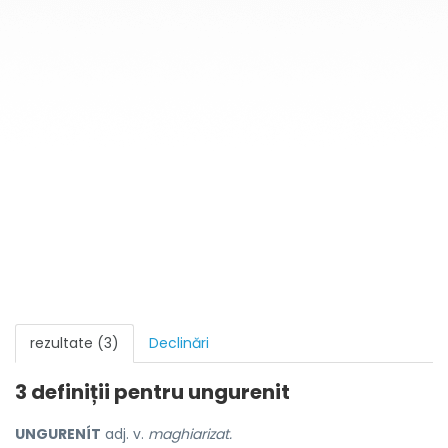
rezultate (3)
Declinări
3 definiții pentru
ungurenit
UNGURENÍT
adj. v.
maghiarizat.