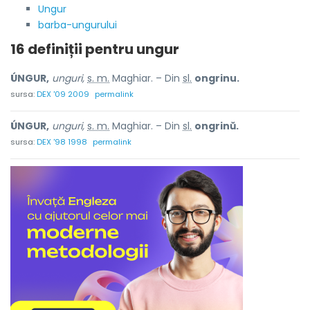
Ungur
barba-ungurului
16 definiții pentru
ungur
ÚNGUR,
unguri,
s. m.
Maghiar. – Din
sl.
ongrinu.
sursa:
DEX '09 2009
permalink
ÚNGUR,
unguri,
s. m.
Maghiar. – Din
sl.
ongrinŭ.
sursa:
DEX '98 1998
permalink