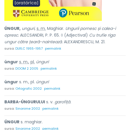
ÚNGUR,
unguri,
s. m.
Maghiar.
Ungurii pornesc și calea-i
opresc.
ALECSANDRI, P. P. 65. ◊ (Adjectival)
Cu trufie riga
ungur către țeară-naintează.
ALEXANDRESCU, M. 21.
sursa:
DLRLC 1955-1957
permalink
úngur
s. m.
,
pl.
únguri
sursa:
DOOM 2 2005
permalink
úngur
s. m., pl.
únguri
sursa:
Ortografic 2002
permalink
BARBA-ÚNGURULUI
s. v.
garofiță.
sursa:
Sinonime 2002
permalink
ÚNGUR
s. maghiar.
sursa:
Sinonime 2002
permalink