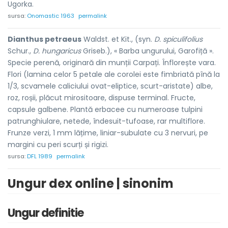
Ugorka.
sursa:
Onomastic 1963
permalink
Dianthus petraeus
Waldst. et Kit., (syn.
D. spiculifolius
Schur.,
D. hungaricus
Griseb.), « Barba ungurului, Garofiță ».
Specie perenă, originară din munții Carpați. Înflorește vara.
Flori (lamina celor 5 petale ale corolei este fimbriată pînă la
1/3, scvamele caliciului ovat-eliptice, scurt-aristate) albe,
roz, roșii, plăcut mirositoare, dispuse terminal. Fructe,
capsule galbene. Plantă erbacee cu numeroase tulpini
patrunghiulare, netede, îndesuit-tufoase, rar multiflore.
Frunze verzi, 1 mm lățime, liniar-subulate cu 3 nervuri, pe
margini cu peri scurți și rigizi.
sursa:
DFL 1989
permalink
Ungur dex online | sinonim
Ungur definitie