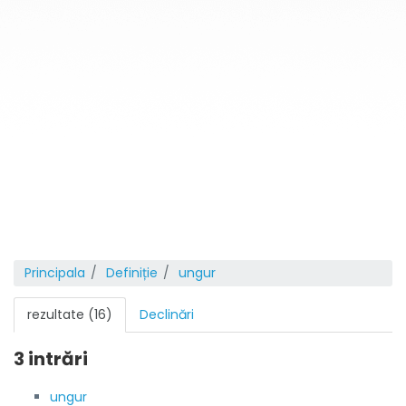
Principala
Definiție
ungur
rezultate (16)
Declinări
3 intrări
ungur