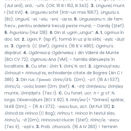
(Jiul ard), ard.;
-ul
b. (Olt; 16 B I 162, III 343).
3.
Ungurel,
munt.
I (Sd XVI).
4.
Unguréu
schit (într-un mss 1667);
Unguriu
s.
(Bz);
Ungurii,
-ei,
-
elu,
-eni, -aș
ss.
5.
Ungureanu
n. de fam.
frecv., pentru ardelenii trecuți peste munți; – Oanăș (Ștef).
6.
Îngurianu
(Hur 128).
II.
Din sl.
ugrin
„ungur”.
A. 1.
Ugrinus
în
1
doc. lat.
2.
Ugrin,
P. (Isp II
), formă în uz și la sîrbi;
-ești, -ăuți
ss.
3.
Ogrin
b. (C Ștef);
Ogrinii
s. (16 B V 480);
Ogrinul
s.
dispărut.
4.
Ogărnea
și
Ogărnelea,
I. din Vălenii de Munte
(BCI CV 72);
Ogîrnoiu
Ana (VM); – familia dăinuiește în
localitate.
B.
Cu afer.:
Grin:
1.
Grini,
N. act.
2.
Ugrinouți
sau
Grinouți
=
Hrinouți
ss, echivalențe citate de Bogrea (An C I
385).
3.
Din rus. Гpинкo:
Grinc/ă
b. (Dm);
-a
f. (16 A I 537);
Grinc/o, -ovici,
boieri (Dm; Ștef);
4.
-inț:
Grințescu;
Grințieș
munte,
Grințăști
s. (Tec I).
C.
Cu fonet. ucr.
h
<
g:
cf. N.
Iorga, Observațiuni (BCI X 82).
1.
Hrin/ea
(< *Grinea) spătar,
1448 (Dm); – (16 A I 372);
-escu
buc, act. (M Put 131)
2.
Grincă
zis
Hrinco
(C Bog);
Hrîncu
t.
Hrinco
în textul slav,
Hrinc/u, -ă
(Dm);
Hrincovici
clucer (Ștef);
Hrinc/e,
-escu
(Tec II);
-ești
s.
3.
Prob.
Uhorca
b. (16 A IV 283) < feminin