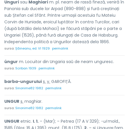
Unguri
sau
Maghiari
m. pl. neam de rassă fineză, veniră în
Panonia sub ducele lor Arpad (890-898) și fură creștinați
sub Ștefan cel Sfânt. Printre urmașii acestuia fu Mateiu
Corvin de Huniade, eroicul luptător în contra Turcilor, cari
(după bătălia dela Mohaci) se făcură stăpâni pe o parte a
Ungariei (1526), până fură alungați de Casa de Habsburg.
Independenta politică a Ungurilor datează dela 1866.
sursa:
Șăineanu, ed. VI 1929
permalink
úngur
m. Locuitor din Ungaria saŭ de neam unguresc.
sursa:
Scriban 1939
permalink
barba-
u
ngurului
s.
v.
GAROFIȚĂ.
sursa:
Sinonime82 1982
permalink
U
NGUR
s.
maghiar.
sursa:
Sinonime82 1982
permalink
UNGUR
etnic.
I. 1.
– (Mar); – Petrea (17 A V 329);
-ul
mold.,
1585 (Glos; 16 A I 395); munt. (16 B I 175).
2.
– și
Unguraș
fam.