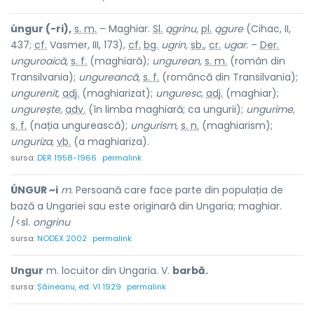
úngur (-ri),
s. m.
– Maghiar.
Sl.
ągrinu,
pl.
ągure
(Cihac, II,
437;
cf.
Vasmer, III, 173),
cf.
bg.
ugrin,
sb.
,
cr.
ugar.
–
Der.
unguroaică,
s. f.
(maghiară);
ungurean,
s. m.
(român din
Transilvania);
ungureancă,
s. f.
(româncă din Transilvania);
ungurenit,
adj.
(maghiarizat);
unguresc,
adj.
(maghiar);
ungurește,
adv.
(în limba maghiară; ca ungurii);
ungurime,
s. f.
(nația ungurească);
ungurism,
s. n.
(maghiarism);
unguriza,
vb.
(a maghiariza).
sursa:
DER 1958-1966
permalink
ÚNGUR ~i
m.
Persoană care face parte din populația de
bază a Ungariei sau este originară din Ungaria; maghiar.
/<sl.
ongrinu
sursa:
NODEX 2002
permalink
Ungur
m. locuitor din Ungaria. V.
barbă.
sursa:
Șăineanu, ed. VI 1929
permalink