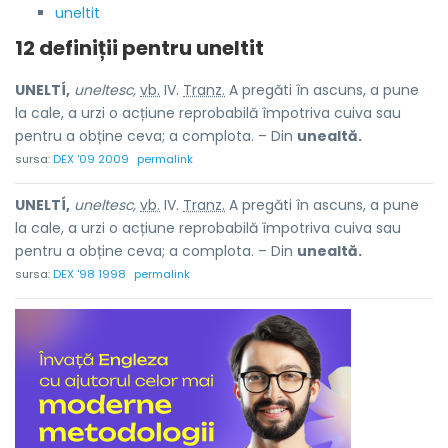
uneltit
12 definiții pentru
uneltit
UNELTÍ,
uneltesc,
vb.
IV.
Tranz.
A pregăti în ascuns, a pune
la cale, a urzi o acțiune reprobabilă împotriva cuiva sau
pentru a obține ceva; a complota. – Din
unealtă.
sursa:
DEX '09 2009
permalink
UNELTÍ,
uneltesc,
vb.
IV.
Tranz.
A pregăti în ascuns, a pune
la cale, a urzi o acțiune reprobabilă împotriva cuiva sau
pentru a obține ceva; a complota. – Din
unealtă.
sursa:
DEX '98 1998
permalink