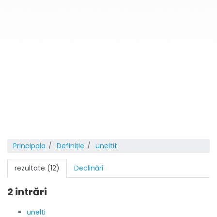
Principala
Definiție
uneltit
rezultate (12)
Declinări
2 intrări
unelti