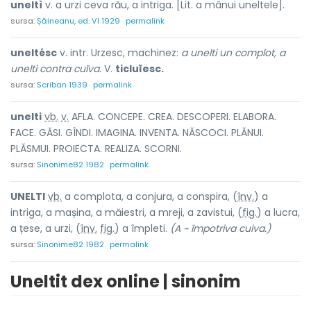
uneltì
v. a urzi ceva rău, a intriga. [Lit. a mânui uneltele].
sursa:
Șăineanu, ed. VI 1929
permalink
uneltésc
v. intr. Urzesc, machinez:
a unelti un complot, a
unelti contra cuĭva.
V.
ticluĭesc.
sursa:
Scriban 1939
permalink
unelt
i
vb.
v.
AFLA. CONCEPE. CREA. DESCOPERI. ELABORA.
FACE. GĂSI. GÎNDI. IMAGINA. INVENTA. NĂSCOCI. PLĂNUI.
PLĂSMUI. PROIECTA. REALIZA. SCORNI.
sursa:
Sinonime82 1982
permalink
UNELT
I
vb.
a complota, a conjura, a conspira, (
înv.
) a
intriga, a mașina, a măiestri, a mreji, a zavistui, (
fig.
) a lucra,
a ț
e
se, a urzi, (
înv.
fig.
) a împleti.
(A ~ împotriva cuiva.)
sursa:
Sinonime82 1982
permalink
Uneltit dex online | sinonim