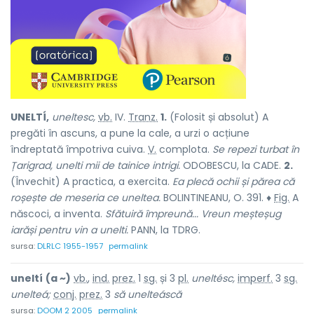
UNELTÍ,
uneltesc,
vb.
IV.
Tranz.
1.
(Folosit și absolut) A
pregăti în ascuns, a pune la cale, a urzi o acțiune
îndreptată împotriva cuiva.
V.
complota.
Se repezi turbat în
Țarigrad, unelti mii de tainice intrigi.
ODOBESCU, la CADE.
2.
(Învechit) A practica, a exercita.
Ea plecă ochii și părea că
roșește de meseria ce uneltea.
BOLINTINEANU, O. 391. ♦
Fig.
A
născoci, a inventa.
Sfătuiră împreună... Vreun meșteșug
iarăși pentru vin a unelti.
PANN, la TDRG.
sursa:
DLRLC 1955-1957
permalink
uneltí
(a ~)
vb.
,
ind.
prez.
1
sg.
și 3
pl.
uneltésc,
imperf.
3
sg.
unelteá;
conj.
prez.
3
să unelteáscă
sursa:
DOOM 2 2005
permalink