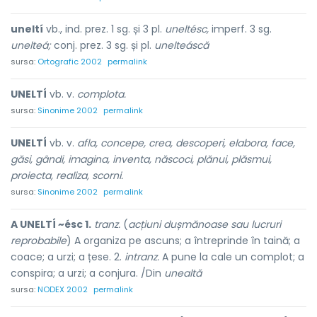
uneltí
vb., ind. prez. 1 sg. și 3 pl.
uneltésc,
imperf. 3 sg.
unelteá;
conj. prez. 3 sg. și pl.
unelteáscă
sursa:
Ortografic 2002
permalink
UNELTÍ
vb. v.
complota.
sursa:
Sinonime 2002
permalink
UNELTÍ
vb. v.
afla, concepe, crea, descoperi, elabora, face,
găsi, gândi, imagina, inventa, născoci, plănui, plăsmui,
proiecta, realiza, scorni.
sursa:
Sinonime 2002
permalink
A UNELTÍ ~ésc 1.
tranz.
(
acțiuni dușmănoase sau lucruri
reprobabile
) A organiza pe ascuns; a întreprinde în taină; a
coace; a urzi; a țese. 2.
intranz.
A pune la cale un complot; a
conspira; a urzi; a conjura. /Din
unealtă
sursa:
NODEX 2002
permalink