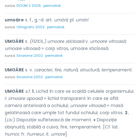
sursa:
DOOM 2 2005
permalink
umoáre
s. f., g.-d. art.
umórii;
pl.
umóri
sursa:
Ortografic 2002
permalink
UMOÁRE
s.
(FIZIOL.) umoare sticloasă
v.
umoare vitroasă;
umoare vitroasă
= corp vitros, umoare sticloasă.
sursa:
Sinonime 2002
permalink
UMOÁRE
s. v.
caracter, fire, natură, structură, temperament.
sursa:
Sinonime 2002
permalink
UMOÁRE
s.f.
1.
Lichid în care se scaldă celulele organismului.
◊
Umoare apoasă
= lichid transparent în care se află
camera anterioară a ochiului;
umoare vitroasă
= masă
gelatinoasă care umple tot fundul ochiului; corp vitros.
2.
(
Liv.
) Dispoziție sufletească de moment. ♦ Dispoziție
obișnuită, stabilă a cuiva; fire, temperament. [Cf. lat.
humor,
fr.
humeur,
it.
umore
].