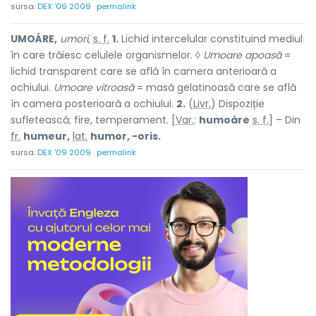
sursa:
DEX '09 2009
permalink
UMOÁRE,
umori,
s. f.
1.
Lichid intercelular constituind mediul
în care trăiesc celulele organismelor. ◊
Umoare apoasă
=
lichid transparent care se află în camera anterioară a
ochiului.
Umoare vitroasă
= masă gelatinoasă care se află
în camera posterioară a ochiului.
2.
(
Livr.
) Dispoziție
sufletească; fire, temperament. [
Var.
:
humoáre
s. f.
] – Din
fr.
humeur,
lat.
humor, -oris.
sursa:
DEX '09 2009
permalink