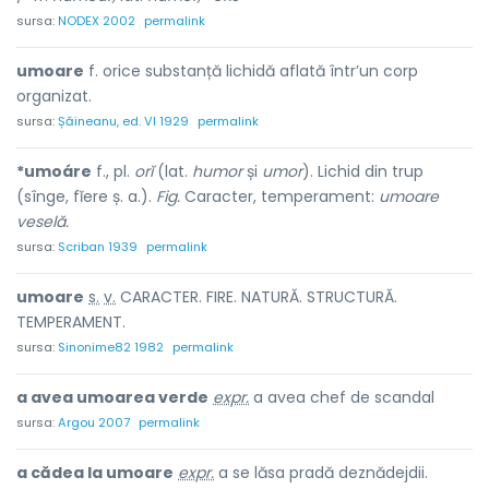
sursa:
NODEX 2002
permalink
umoare
f. orice substanță lichidă aflată într’un corp
organizat.
sursa:
Șăineanu, ed. VI 1929
permalink
*umoáre
f., pl.
orĭ
(lat.
humor
și
umor
). Lichid din trup
(sînge, fĭere ș. a.).
Fig.
Caracter, temperament:
umoare
veselă.
sursa:
Scriban 1939
permalink
umo
a
re
s.
v.
CARACTER. FIRE. NATURĂ. STRUCTURĂ.
TEMPERAMENT.
sursa:
Sinonime82 1982
permalink
a avea umoarea verde
expr.
a avea chef de scandal
sursa:
Argou 2007
permalink
a cădea la umoare
expr.
a se lăsa pradă deznădejdii.