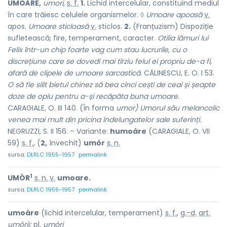
UMOÁRE,
umori,
s. f.
1.
Lichid intercelular, constituind mediul
în care trăiesc celulele organismelor. ◊
Umoare apoasă
v.
apos.
Umoare sticloasă
v.
sticlos.
2.
(Franțuzism) Dispoziție
sufletească; fire, temperament, caracter.
Otilia lămuri lui
Felix într-un chip
foarte vag cum stau lucrurile, cu o
discrețiune care se dovedi mai tîrziu felul ei propriu de-a fi,
afară de clipele de umoare sarcastică.
CĂLINESCU, E. O. I 53.
O să fie silit bietul chinez să bea cinci cești de ceai și șeapte
doze de opiu pentru a-și recăpăta buna umoare.
CARAGIALE, O. III 140. (În forma
umor) Umorul său melancolic
venea mai mult din pricina îndelungatelor sale suferinți.
NEGRUZZI, S. II 156. – Variante:
humoáre
(CARAGIALE, O. VII
59)
s. f.
, (
2,
învechit)
umór
s. n.
sursa:
DLRLC 1955-1957
permalink
1
UMÓR
s. n.
v.
umoare.
sursa:
DLRLC 1955-1957
permalink
umoáre
(lichid intercelular, temperament)
s. f.
,
g.-d.
art.
umórii;
pl.
umóri