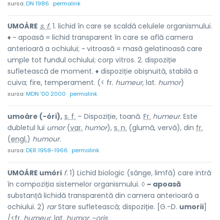
sursa:
DN 1986
permalink
UMOÁRE
s. f.
1. lichid în care se scaldă celulele organismului.
♦ ~ apoasă = lichid transparent în care se află camera
anterioară a ochiului; ~ vitroasă = masă gelatinoasă care
umple tot fundul ochiului; corp vitros. 2. dispoziție
sufletească de moment. ♦ dispoziție obișnuită, stabilă a
cuiva; fire, temperament. (< fr.
humeur,
lat.
humor
)
sursa:
MDN '00 2000
permalink
umoáre (-óri),
s. f.
– Dispoziție, toană.
Fr.
humeur.
Este
dubletul lui
umor
(
var.
humor
),
s. n.
(glumă, vervă), din
fr.
(
engl.
)
humour.
sursa:
DER 1958-1966
permalink
UMOÁRE umóri
f.
1) Lichid biologic (sânge, limfă) care intră
în compoziția sistemelor organismului. ◊
~ apoasă
substanță lichidă transparentă din camera anterioară a
ochiului. 2)
rar
Stare sufletească; dispoziție. [G.-D.
umorii
]
/<fr.
humeur,
lat.
humor,
~
oris