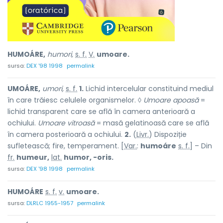
HUMOÁRE,
humori,
s. f.
V.
umoare.
sursa:
DEX '98 1998
permalink
UMOÁRE,
umori,
s. f.
1.
Lichid intercelular constituind mediul
în care trăiesc celulele organismelor. ◊
Umoare apoasă
=
lichid transparent care se află în camera anterioară a
ochiului.
Umoare vitroasă
= masă gelatinoasă care se află
în camera posterioară a ochiului.
2.
(
Livr.
) Dispoziție
sufletească; fire, temperament. [
Var.
:
humoáre
s. f.
] – Din
fr.
humeur,
lat.
humor, -oris.
sursa:
DEX '98 1998
permalink
HUMOÁRE
s. f.
v.
umoare.
sursa:
DLRLC 1955-1957
permalink