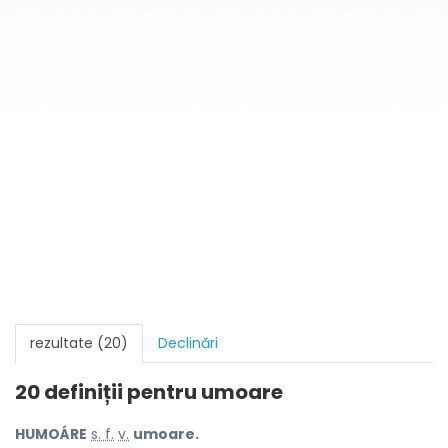
rezultate (20)
Declinări
20 definiții pentru
umoare
HUMOÁRE
s. f.
v.
umoare.