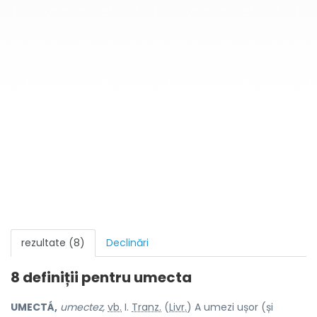
rezultate (8)
Declinări
8 definiții pentru
umecta
UMECTÁ,
umectez,
vb.
I.
Tranz.
(
Livr.
) A umezi ușor (și