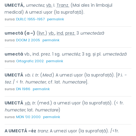
UMECTÁ,
umectez,
vb.
I.
Tranz.
(Mai ales în limbajul
medical) A umezi ușor (la suprafață).
sursa:
DLRLC 1955-1957
permalink
umectá
(a ~)
(
livr.
)
vb.
,
ind.
prez.
3
umecteáză
sursa:
DOOM 2 2005
permalink
umectá
vb., ind. prez. 1 sg.
umectéz,
3 sg. și pl.
umecteáză
sursa:
Ortografic 2002
permalink
UMECTÁ
vb. I. tr.
(
Med.
) A umezi ușor (la suprafață). [P.i.
-
tez.
/ < fr.
humecter,
cf. lat.
humectare
].
sursa:
DN 1986
permalink
UMECTÁ
vb.
tr.
(med.) a umezi ușor (la suprafață). (< fr.
humecter,
lat.
humectare
)
sursa:
MDN '00 2000
permalink
A UMECTÁ ~éz
tranz.
A umezi ușor (la suprafață). /<fr.