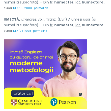
numai la suprafață). – Din
fr.
humecter,
lat.
humectare.
sursa:
DEX '09 2009
permalink
UMECTÁ,
umectez,
vb.
I.
Tranz.
(
Livr.
) A umezi ușor (și
numai la suprafață). – Din
fr.
humecter,
lat.
humectare.
sursa:
DEX '98 1998
permalink