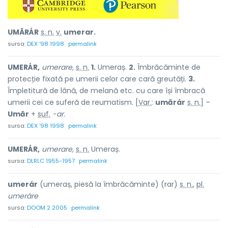
UMĂRÁR
s. n.
v.
umerar.
sursa:
DEX '98 1998
permalink
UMERÁR,
umerare,
s. n.
1.
Umeraș.
2.
Îmbrăcăminte de
protecție fixată pe umerii celor care cară greutăți.
3.
Împletitură de lână, de melană etc. cu care își îmbracă
umerii cei ce suferă de reumatism. [
Var.
:
umărár
s. n.
] –
Umăr
+
suf.
-ar.
sursa:
DEX '98 1998
permalink
UMERÁR,
umerare,
s. n.
Umeraș.
sursa:
DLRLC 1955-1957
permalink
umerár
(umeraș, piesă la îmbrăcăminte) (rar)
s. n.
,
pl.
umeráre
sursa:
DOOM 2 2005
permalink