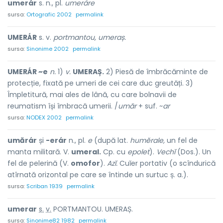
umerár
s. n., pl.
umeráre
sursa:
Ortografic 2002
permalink
UMERÁR
s. v.
portmantou, umeraș.
sursa:
Sinonime 2002
permalink
UMERÁR ~e
n.
1)
v.
UMERAȘ.
2) Piesă de îmbrăcăminte de
protecție, fixată pe umeri de cei care duc greutăți. 3)
Împletitură, mai ales de lână, cu care bolnavii de
reumatism își îmbracă umerii. /
umăr
+ suf. ~
ar
sursa:
NODEX 2002
permalink
umărár
și
-erár
n., pl.
e
(după lat.
humĕrale,
un fel de
manta militară. V.
umeral.
Cp. cu
epolet
).
Vechĭ
(Dos.). Un
fel de pelerină (V.
omofor
).
Azĭ.
Cuĭer portativ (o scîndurică
atîrnată orizontal pe care se întinde un surtuc ș. a.).
sursa:
Scriban 1939
permalink
umer
a
r
s.
v.
PORTMANTOU. UMERAȘ.
sursa:
Sinonime82 1982
permalink