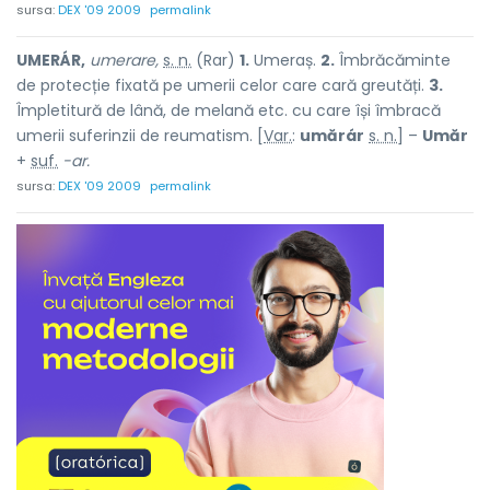
sursa:
DEX '09 2009
permalink
UMERÁR,
umerare,
s. n.
(Rar)
1.
Umeraș.
2.
Îmbrăcăminte
de protecție fixată pe umerii celor care cară greutăți.
3.
Împletitură de lână, de melană etc. cu care își îmbracă
umerii suferinzii de reumatism. [
Var.
:
umărár
s. n.
] –
Umăr
+
suf.
-ar.
sursa:
DEX '09 2009
permalink