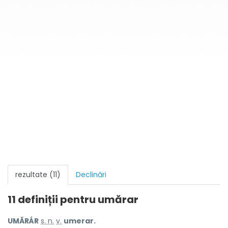
rezultate (11)
Declinări
11 definiții pentru
umărar
UMĂRÁR
s. n.
v.
umerar.