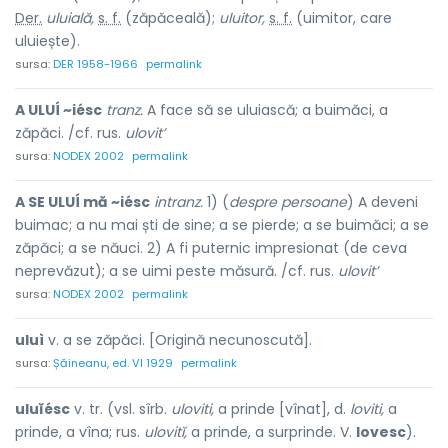
Der.
uluială,
s. f.
(zăpăceală);
uluitor,
s. f.
(uimitor, care
uluiește).
sursa:
DER 1958-1966
permalink
A ULUÍ ~iésc
tranz.
A face să se uluiască; a buimăci, a
zăpăci. /cf. rus.
ulovit’
sursa:
NODEX 2002
permalink
A SE ULUÍ mă ~iésc
intranz.
1) (
despre persoane
) A deveni
buimac; a nu mai ști de sine; a se pierde; a se buimăci; a se
zăpăci; a se năuci. 2) A fi puternic impresionat (de ceva
neprevăzut); a se uimi peste măsură. /cf. rus.
ulovit’
sursa:
NODEX 2002
permalink
uluì
v. a se zăpăci. [Origină necunoscută].
sursa:
Șăineanu, ed. VI 1929
permalink
uluĭésc
v. tr. (vsl. sîrb.
uloviti,
a prinde [vînat], d.
loviti,
a
prinde, a vîna; rus.
ulovitĭ,
a prinde, a surprinde. V.
lovesc
).