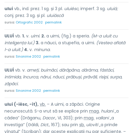
uluí
vb., ind. prez. 1 sg. și 3 pl.
uluiésc,
imperf. 3 sg.
uluiá;
conj. prez. 3 sg. și pl.
uluiáscă
sursa:
Ortografic 2002
permalink
ULUÍ
vb.
1.
v.
uimi.
2.
a uimi, (fig.) a speria.
(M-a uluit cu
inteligența lui.)
3.
a năuci, a stupefia, a uimi.
(Vestea aflată
l-a uluit.)
4.
v.
minuna.
sursa:
Sinonime 2002
permalink
ULUÍ
vb. v.
ameți, buimăci, dărăpăna, dărâma, fâstâci,
intimida, încurca, nărui, năuci, prăbuși, prăvăli, risipi, surpa,
zăpăci.
sursa:
Sinonime 2002
permalink
uluí (-iésc, -ít),
vb.
– A uimi, a zăpăci. Origine
necunoscută. S-a vrut să se explice prin
mag.
hulani
„a
cădea” (Drăganu,
Dacor.,
VI, 303); prin
mag.
vallani
„a
investiga” (Gáldi,
Dict.,
167); sau prin
sb.
uloviti
„a prinde
vînatul” (Scriban); dar aceste explicații nu par suficiente. –