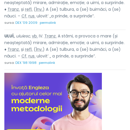
neașteptată) mirare, admirație, emoție; a uimi, a surprinde.
♦
Tranz.
și
refl.
(
Înv.
) A (se) tulbura, a (se) buimăci, a (se)
năuci. –
Cf.
rus.
ulovit’
„a prinde, a surprinde”.
sursa:
DEX '09 2009
permalink
ULUÍ,
uluiesc,
vb.
IV.
Tranz.
A stârni, a provoca o mare (și
neașteptată) mirare, admirație, emoție; a uimi, a surprinde.
♦
Tranz.
și
refl.
(
Înv.
) A (se) tulbura, a (se) buimăci, a (se)
năuci. –
Cf.
rus.
ulovit’
„ a prinde, a surprinde”.
sursa:
DEX '98 1998
permalink