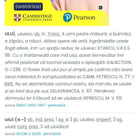
ULUÍ,
uluiesc,
vb.
IV.
Tranz.
A uimi peste măsură; a buimăci,
a zăpăci, a năuci.
Atîtea opere de artă, îngrămădite unele
lîngă altele, într-un spațiu redus, te uluiesc.
STANCU, U.R.S.S.
118.
Cu o îndrăzneală care mă ului, acest fermecător îmi
afirmă pasionat că tocmai aceasta o așteaptă.
GALACTION,
O. I 238.
O floare însă ului pur și simplu pe Ladima căci avea
ceva misterios în somptuozitatea ei.
CAMIL PETRESCU, N. 77. ◊
Refl.
Nu se dezmeticise voinicul nostru, ba mai rău se uluise
și se trezi dus pe sus.
DELAVRANCEA, S. 101.
Pierderea
domnului lor îi făcură să se uluiască.
ISPIRESCU, M. V. 59.
sursa:
DLRLC 1955-1957
permalink
uluí
(a ~)
vb.
,
ind.
prez.
1
sg.
și 3
pl.
uluiésc,
imperf.
3
sg.
uluiá;
conj.
prez.
3
să uluiáscă
sursa:
DOOM 2 2005
permalink