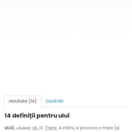
rezultate (14)
Declinări
14 definiții pentru
ului
ULUÍ,
uluiesc,
vb.
IV.
Tranz.
A stârni, a provoca o mare (și