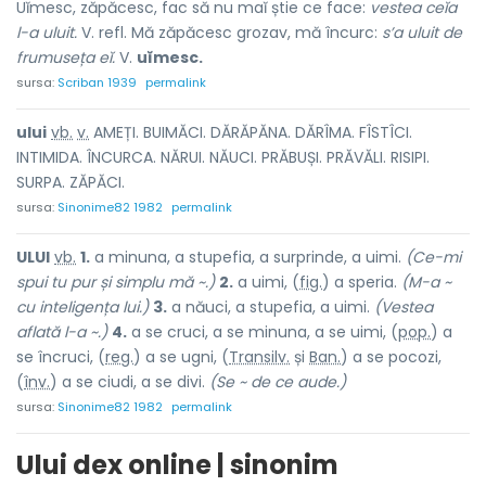
Uĭmesc, zăpăcesc, fac să nu maĭ știe ce face:
vestea ceĭa
l-a uluit.
V. refl. Mă zăpăcesc grozav, mă încurc:
s’a uluit de
frumuseța eĭ.
V.
uĭmesc.
sursa:
Scriban 1939
permalink
ulu
i
vb.
v.
AMEȚI. BUIMĂCI. DĂRĂPĂNA. DĂRÎMA. FÎSTÎCI.
INTIMIDA. ÎNCURCA. NĂRUI. NĂUCI. PRĂBUȘI. PRĂVĂLI. RISIPI.
SURPA. ZĂPĂCI.
sursa:
Sinonime82 1982
permalink
ULU
I
vb.
1.
a minuna, a stupefia, a surprinde, a uimi.
(Ce-mi
spui tu pur și simplu mă ~.)
2.
a uimi, (
fig.
) a speria.
(M-a ~
cu inteligența lui.)
3.
a năuci, a stupefia, a uimi.
(Vestea
aflată l-a ~.)
4.
a se cruci, a se minuna, a se uimi, (
pop.
) a
se încruci, (
reg.
) a se ugni, (
Transilv.
și
Ban.
) a se pocozi,
(
înv.
) a se ciudi, a se divi.
(Se ~ de ce aude.)
sursa:
Sinonime82 1982
permalink
Ului dex online | sinonim