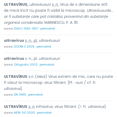
ULTRAVÍRUS,
ultravirusuri,
s. n.
Virus de o dimensiune atît
de mică încît nu poate fi vizibil la microscop.
Ultravirusurile...
ar fi substanțe care pot cristaliza, provenind din substanțe
organice condensate.
MARINESCU, P. A. 81.
sursa:
DLRLC 1955-1957
permalink
ultravírus
s. n.
,
pl.
ultravírusuri
sursa:
DOOM 2 2005
permalink
ultravírus
s. n., pl.
ultravírusuri
sursa:
Ortografic 2002
permalink
ULTRAVÍRUS
s.n.
(
Med.
) Virus extrem de mic, care nu poate
fi văzut la microscop; virus filtrant. [Pl.
-suri.
/ cf. fr.
ultravirus
].
sursa:
DN 1986
permalink
ULTRAVÍRUS
s. n.
infravirus; virus filtrant. (< fr.
ultravirus
)
sursa:
MDN '00 2000
permalink