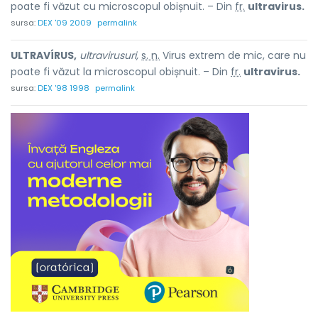
poate fi văzut cu microscopul obișnuit. – Din
fr.
ultravirus.
sursa:
DEX '09 2009
permalink
ULTRAVÍRUS,
ultravirusuri,
s. n.
Virus extrem de mic, care nu
poate fi văzut la microscopul obișnuit. – Din
fr.
ultravirus.
sursa:
DEX '98 1998
permalink