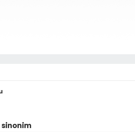
u
| sinonim