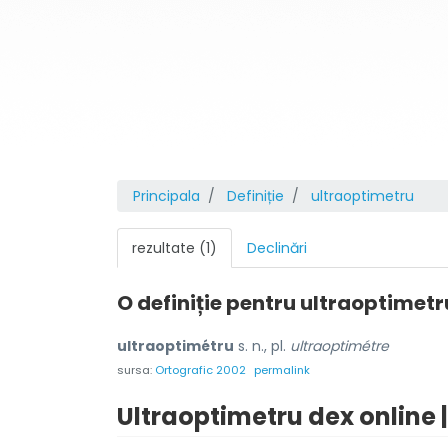
Principala
Definiție
ultraoptimetru
rezultate (1)
Declinări
O definiție pentru
ultraoptimetr
ultraoptimétru
s. n., pl.
ultraoptimétre
sursa:
Ortografic 2002
permalink
Ultraoptimetru dex online 