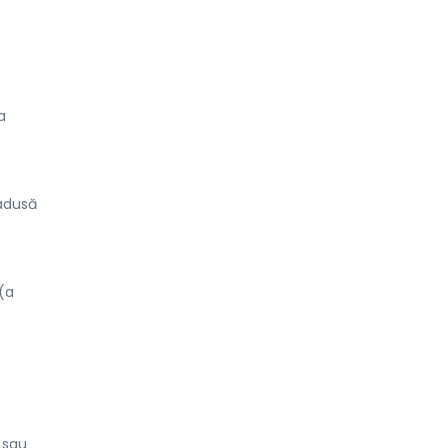
a
 adusă
(a
 sau