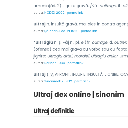
amenințări. 2) Jignire gravă. /<fr.
oultrage,
it.
ol
sursa:
NODEX 2002
permalink
ultraj
n. insultă gravă, mai ales în contra agenți
sursa:
Șăineanu, ed. VI 1929
permalink
*ultrágiŭ
n. și
-áj
n., pl.
e
(fr.
outrage,
d.
outrer,
(ofensa) cea maĭ gravă cu vorba saŭ cu fapta. I
jignire:
ultragiu arteĭ, moraleĭ. Ultragiu anilor,
urme
sursa:
Scriban 1939
permalink
ultr
a
j
s.
v.
AFRONT. INJURIE. INSULTĂ. JIGNIRE. OC
sursa:
Sinonime82 1982
permalink
Ultraj dex online | sinonim
Ultraj definitie