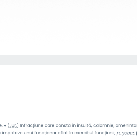
. ♦ (
Jur.
) Infracțiune care constă în insultă, calomnie, amenințar
împotriva unui funcționar aflat în exercițiul funcțiunii;
p. gener.
j