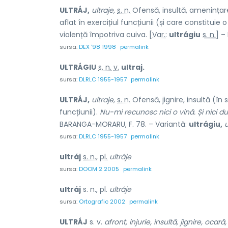
ULTRÁJ,
ultraje,
s. n.
Ofensă, insultă, amenințare
aflat în exercițiul funcțiunii (și care constituie 
violență împotriva cuiva. [
Var.
:
ultrágiu
s. n.
] –
sursa:
DEX '98 1998
permalink
ULTRÁGIU
s. n.
v.
ultraj.
sursa:
DLRLC 1955-1957
permalink
ULTRÁJ,
ultraje,
s. n.
Ofensă, jignire, insultă (în 
funcțiunii).
Nu-mi recunosc nici o vină. Și nici 
BARANGA-MORARU, F. 78. – Variantă:
ultrágiu,
u
sursa:
DLRLC 1955-1957
permalink
ultráj
s. n.
,
pl.
ultráje
sursa:
DOOM 2 2005
permalink
ultráj
s. n., pl.
ultráje
sursa:
Ortografic 2002
permalink
ULTRÁJ
s. v.
afront, injurie, insultă, jignire, ocară