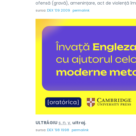
ofensă (gravă), amenințare, act de violență împ
sursa:
DEX '09 2009
permalink
ULTRÁGIU
s. n.
v.
ultraj.
sursa:
DEX '98 1998
permalink