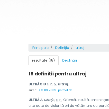
Principala
Definiție
ultraj
rezultate (18)
Declinări
18 definiții pentru
ultraj
ULTRÁGIU
s. n.
v.
ultraj.
sursa:
DEX '09 2009
permalink
ULTRÁJ,
ultraje,
s. n.
Ofensă, insultă, amenințare
alte acte de violență ori de vătămare corporală 