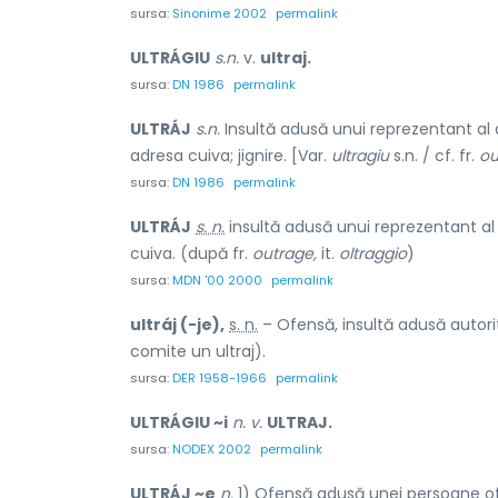
sursa:
Sinonime 2002
permalink
ULTRÁGIU
s.n.
v.
ultraj.
sursa:
DN 1986
permalink
ULTRÁJ
s.n.
Insultă adusă unui reprezentant al aut
adresa cuiva; jignire. [Var.
ultragiu
s.n. / cf. fr.
ou
sursa:
DN 1986
permalink
ULTRÁJ
s. n.
insultă adusă unui reprezentant al au
cuiva. (după fr.
outrage,
it.
oltraggio
)
sursa:
MDN '00 2000
permalink
ultráj (-je),
s. n.
– Ofensă, insultă adusă autorit
comite un ultraj).
sursa:
DER 1958-1966
permalink
ULTRÁGIU ~i
n. v.
ULTRAJ.
sursa:
NODEX 2002
permalink
ULTRÁJ ~e
n.
1) Ofensă adusă unei persoane ofic