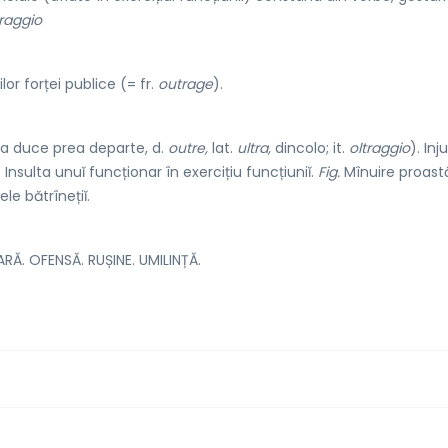
traggio
lor forței publice (= fr.
outrage
).
a duce prea departe, d.
outre,
lat.
ultra,
dincolo; it.
oltraggio
). Inj
nsulta unuĭ funcționar în exercițiu funcțiuniĭ.
Fig.
Mînuire proast
le bătrînețiĭ.
ARĂ. OFENSĂ. RUȘINE. UMILINȚĂ.