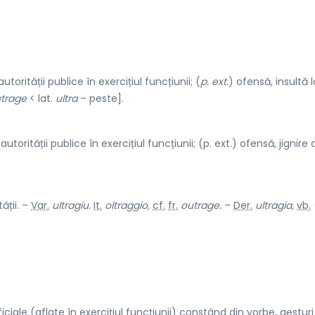
orității publice în exercițiul funcțiunii; (
p. ext.
) ofensă, insultă l
trage
< lat.
ultra
– peste].
torității publice în exercițiul funcțiunii; (p. ext.) ofensă, jignire
ății. –
Var.
ultragiu.
It.
oltraggio,
cf.
fr.
outrage.
–
Der.
ultragia,
vb.
iale (aflate în exercițiul funcțiunii) constând din vorbe, gesturi