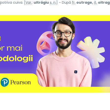
otriva cuiva. [
Var.
:
ultrágiu
s. n.
] – După
fr.
outrage,
it.
oltrag