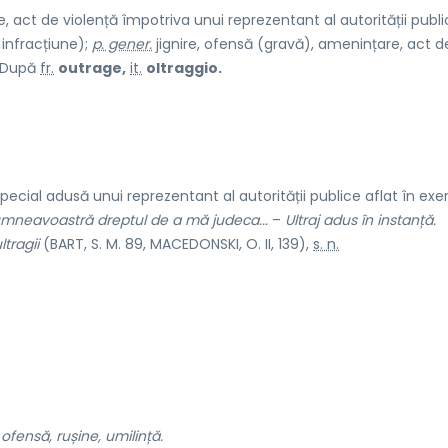
, act de violență împotriva unui reprezentant al autorității publ
o infracțiune);
p. gener.
jignire, ofensă (gravă), amenințare, act d
 După
fr.
outrage,
it.
oltraggio.
special adusă unui reprezentant al autorității publice aflat în exer
dumneavoastră dreptul de a mă judeca...
–
Ultraj adus în instanță.
ltragii
(BART, S. M. 89, MACEDONSKI, O. II, 139),
s. n.
, ofensă, rușine, umilință.