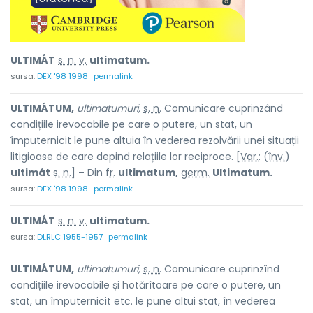
ULTIMÁT
s. n.
v.
ultimatum.
sursa:
DEX '98 1998
permalink
ULTIMÁTUM,
ultimatumuri,
s. n.
Comunicare cuprinzând
condițiile irevocabile pe care o putere, un stat, un
împuternicit le pune altuia în vederea rezolvării unei situații
litigioase de care depind relațiile lor reciproce. [
Var.
: (
înv.
)
ultimát
s. n.
] – Din
fr.
ultimatum,
germ.
Ultimatum.
sursa:
DEX '98 1998
permalink
ULTIMÁT
s. n.
v.
ultimatum.
sursa:
DLRLC 1955-1957
permalink
ULTIMÁTUM,
ultimatumuri,
s. n.
Comunicare cuprinzînd
condițiile irevocabile și hotărîtoare pe care o putere, un
stat, un împuternicit etc. le pune altui stat, în vederea