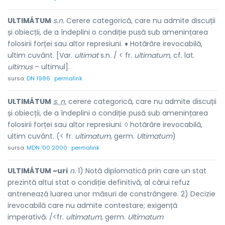
ULTIMÁTUM
s.n.
Cerere categorică, care nu admite discuții
și obiecții, de a îndeplini o condiție pusă sub amenințarea
folosirii forței sau altor represiuni. ♦ Hotărâre irevocabilă,
ultim cuvânt. [Var.
ultimat
s.n. / < fr.
ultimatum,
cf. lat.
ultimus
– ultimul].
sursa:
DN 1986
permalink
ULTIMÁTUM
s. n.
cerere categorică, care nu admite discuții
și obiecții, de a îndeplini o condiție pusă sub amenințarea
folosirii forței sau altor represiuni. ◊ hotărâre irevocabilă,
ultim cuvânt. (< fr.
ultimatum,
germ.
Ultimatum
)
sursa:
MDN '00 2000
permalink
ULTIMÁTUM ~uri
n.
1) Notă diplomatică prin care un stat
prezintă altui stat o condiție definitivă, al cărui refuz
antrenează luarea unor măsuri de constrângere. 2) Decizie
irevocabilă care nu admite contestare; exigență
imperativă. /<fr.
ultimatum,
germ.
Ultimatum