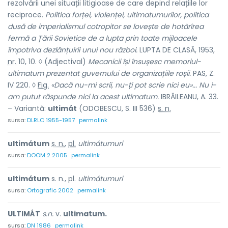
rezolvării unei situații litigioase de care depind relațiile lor
reciproce.
Politica forței, violenței, ultimatumurilor, politica
dusă de imperialismul cotropitor se lovește de hotârîrea
fermă a Țării Sovietice de a lupta prin toate mijloacele
împotriva dezlănțuirii unui nou război.
LUPTA DE CLASĂ, 1953,
nr.
10, 10. ◊ (Adjectival)
Mecanicii își însușesc memoriul-
ultimatum prezentat guvernului de organizațiile roșii.
PAS, Z.
IV 220. ◊
Fig.
«Dacă nu-mi scrii, nu-ți pot scrie nici eu»... Nu i-
am putut răspunde nici la acest ultimatum.
IBRĂILEANU, A. 33.
– Variantă:
ultimát
(ODOBESCU, S. III 536)
s. n.
sursa:
DLRLC 1955-1957
permalink
ultimátum
s. n.
,
pl.
ultimátumuri
sursa:
DOOM 2 2005
permalink
ultimátum
s. n., pl.
ultimátumuri
sursa:
Ortografic 2002
permalink
ULTIMÁT
s.n.
v.
ultimatum.
sursa:
DN 1986
permalink