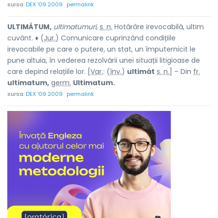
sursa:
DEX '09 2009
permalink
ULTIMÁTUM,
ultimatumuri,
s. n.
Hotărâre irevocabilă, ultim
cuvânt. ♦ (
Jur.
) Comunicare cuprinzând condițiile
irevocabile pe care o putere, un stat, un împuternicit le
pune altuia, în vederea rezolvării unei situații litigioase de
care depind relațiile lor. [
Var.
: (
înv.
)
ultimát
s. n.
] – Din
fr.
ultimatum,
germ.
Ultimatum.
sursa:
DEX '09 2009
permalink