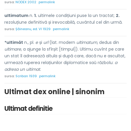
sursa:
NODEX 2002
permalink
ultimatum
n.
1.
ultimele condițiuni puse la un tractat;
2.
rezoluțiune definitivă și irevocabilă, cuvântul cel din urmă.
sursa:
Șăineanu, ed. VI 1929
permalink
*ultimát
n., pl.
e
și
urĭ
(lat. modern
ultimatum,
dedus din
ultimare,
a ajunge la sfîrșit [timpul]). Ultimu cuvînt pe care
un stat îl adresează altuĭa și după care, dacă nu e ascultat,
urmează ruperea relațiunilor diplomatice saŭ războĭu:
a
adresa un ultimat.
sursa:
Scriban 1939
permalink
Ultimat dex online | sinonim
Ultimat definitie