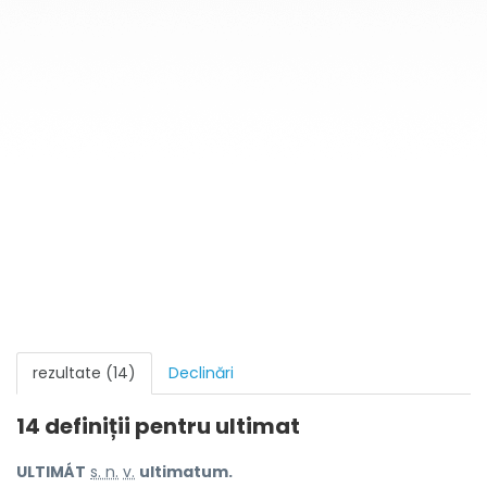
rezultate (14)
Declinări
14 definiții pentru
ultimat
ULTIMÁT
s. n.
v.
ultimatum.