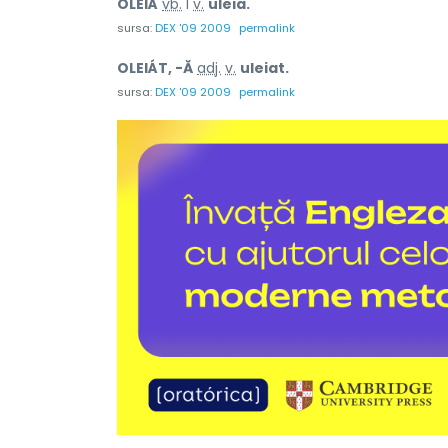
OLEIÁ
vb.
I
v.
uleia.
sursa:
DEX '09 2009
permalink
OLEIÁT, -Ă
adj.
v.
uleiat.
sursa:
DEX '09 2009
permalink