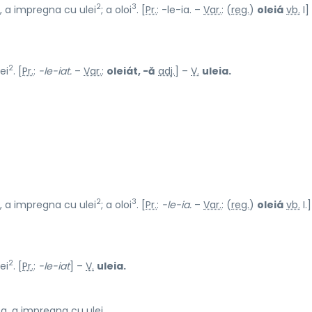
2
3
, a impregna cu ulei
; a oloi
. [
Pr.
: -le-ia. –
Var.
: (
reg.
)
oleiá
vb.
I]
2
ei
. [
Pr.
:
-le-iat.
–
Var.
:
oleiát, -ă
adj.
] –
V.
uleia.
2
3
, a impregna cu ulei
; a oloi
. [
Pr.
:
-le-ia.
–
Var.
: (
reg.
)
oleiá
vb.
I.
2
ei
. [
Pr.
:
-le-iat
] –
V.
uleia.
a, a impregna cu ulei.