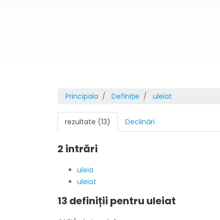
Principala
Definiție
uleiat
rezultate (13)
Declinări
2 intrări
uleia
uleiat
13 definiții pentru
uleiat