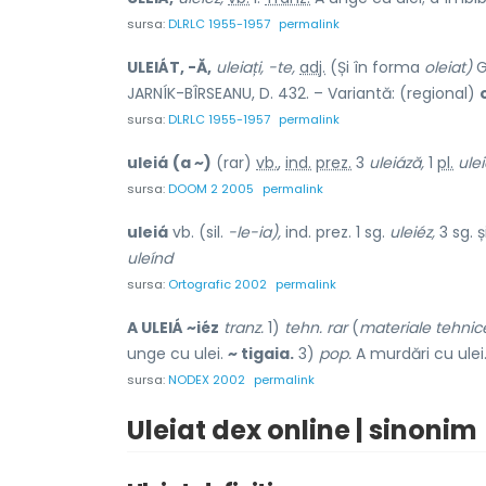
sursa:
DLRLC 1955-1957
permalink
ULEIÁT, -Ă,
uleiați, -te,
adj.
(Și în forma
oleiat)
Gă
JARNÍK-BÎRSEANU, D. 432. – Variantă: (regional)
sursa:
DLRLC 1955-1957
permalink
uleiá
(a ~)
(rar)
vb.
,
ind.
prez.
3
uleiáză,
1
pl.
ule
sursa:
DOOM 2 2005
permalink
uleiá
vb. (sil.
-le-ia),
ind. prez. 1 sg.
uleiéz,
3 sg. ș
uleínd
sursa:
Ortografic 2002
permalink
A ULEIÁ ~iéz
tranz.
1)
tehn. rar
(
materiale tehnic
unge cu ulei.
~ tigaia.
3)
pop.
A murdări cu ulei
sursa:
NODEX 2002
permalink
Uleiat dex online | sinonim