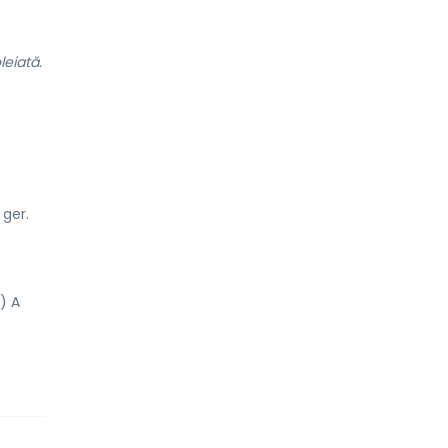
eiată.
ger.
) A