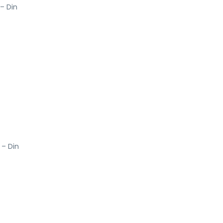
 – Din
] – Din