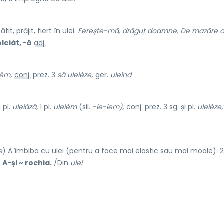
tit, prăjit, fiert în ulei.
Ferește-mă, drăguț doamne, De mazăre ol
oleiát, -ă
adj.
iém;
conj.
prez.
3
să uleiéze;
ger.
uleínd
i pl.
uleiáză,
1 pl.
uleiém
(sil.
-le-iem);
conj. prez. 3 sg. și pl.
uleiéze;
e
) A îmbiba cu ulei (pentru a face mai elastic sau mai moale). 2
.
A-și ~ rochia.
/Din
ulei