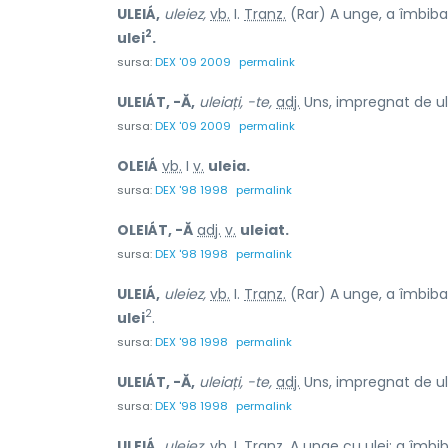
ULEIÁ,
uleiez,
vb.
I.
Tranz.
(Rar) A unge, a îmbiba
2
ulei
.
sursa:
DEX '09 2009
permalink
ULEIÁT, -Ă,
uleiați, -te,
adj.
Uns, impregnat de ul
sursa:
DEX '09 2009
permalink
OLEIÁ
vb.
I
v.
uleia.
sursa:
DEX '98 1998
permalink
OLEIÁT, -Ă
adj.
v.
uleiat.
sursa:
DEX '98 1998
permalink
ULEIÁ,
uleiez,
vb.
I.
Tranz.
(Rar) A unge, a îmbiba
2
ulei
.
sursa:
DEX '98 1998
permalink
ULEIÁT, -Ă,
uleiați, -te,
adj.
Uns, impregnat de ul
sursa:
DEX '98 1998
permalink
ULEIÁ,
uleiez,
vb.
I.
Tranz.
A unge cu ulei; a îmbib