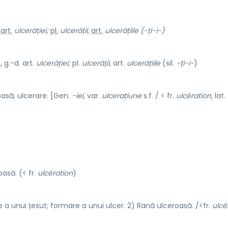
art.
ulceráției;
pl.
ulceráții,
art.
ulceráțiile
(-ți-i-)
, g.-d. art.
ulceráției;
pl.
ulceráții,
art.
ulceráțiile
(sil.
-ți-i-
)
asă; ulcerare. [Gen.
-iei,
var.
ulcerațiune
s.f. / < fr.
ulcération,
lat.
asă. (< fr.
ulcération
)
 a unui țesut; formare a unui ulcer. 2) Rană ulceroasă. /<fr.
ulcé