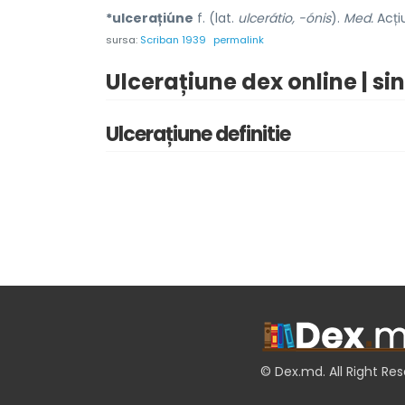
*ulcerațiúne
f. (lat.
ulcerátio, -ónis
).
Med.
Acțiu
sursa:
Scriban 1939
permalink
Ulcerațiune dex online | s
Ulcerațiune definitie
© Dex.md. All Right Re