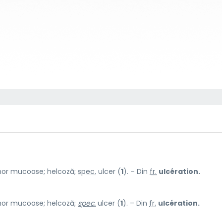
 unor mucoase; helcoză;
spec.
ulcer (
1
). – Din
fr.
ulcération.
 unor mucoase; helcoză;
spec.
ulcer (
1
). – Din
fr.
ulcération.