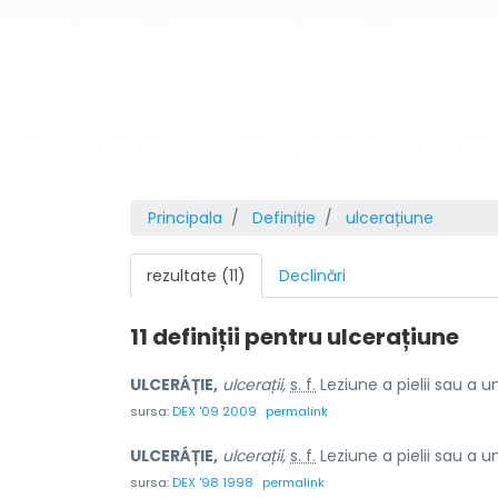
Principala
Definiție
ulcerațiune
rezultate (11)
Declinări
11 definiții pentru
ulcerațiune
ULCERÁȚIE,
ulcerații,
s. f.
Leziune a pielii sau a
sursa:
DEX '09 2009
permalink
ULCERÁȚIE,
ulcerații,
s. f.
Leziune a pielii sau a
sursa:
DEX '98 1998
permalink