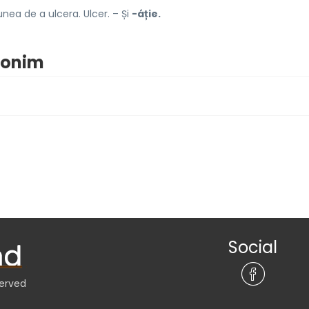
nea de a ulcera. Ulcer. – Și
-áție.
inonim
Social
served