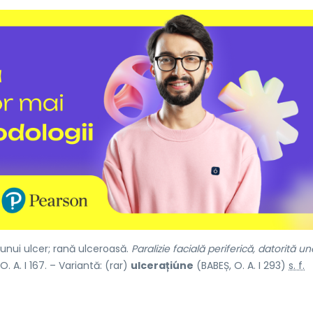
unui ulcer; rană ulceroasă.
Paralizie facială periferică, datorită un
. A. I 167. – Variantă: (rar)
ulcerațiúne
(BABEȘ, O. A. I 293)
s. f.