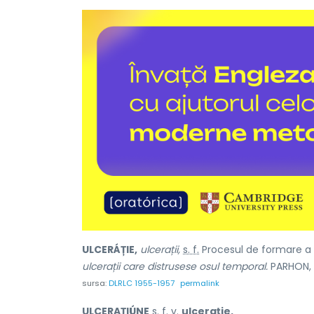
ULCERÁȚIE,
ulcerații,
s. f.
Procesul de formare a 
ulcerații care distrusese osul temporal.
PARHON, O
sursa:
DLRLC 1955-1957
permalink
ULCERAȚIÚNE
s. f.
v.
ulcerație.