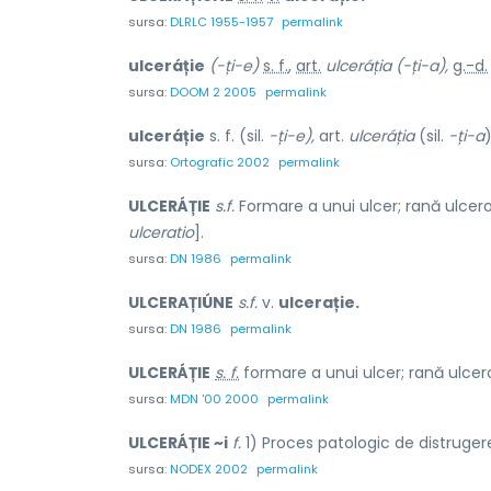
sursa:
DLRLC 1955-1957
permalink
ulceráție
(-ți-e)
s. f.
,
art.
ulceráția
(-ți-a),
g.-d.
sursa:
DOOM 2 2005
permalink
ulceráție
s. f. (sil.
-ți-e),
art.
ulceráția
(sil.
-ți-a
)
sursa:
Ortografic 2002
permalink
ULCERÁȚIE
s.f.
Formare a unui ulcer; rană ulcero
ulceratio
].
sursa:
DN 1986
permalink
ULCERAȚIÚNE
s.f.
v.
ulcerație.
sursa:
DN 1986
permalink
ULCERÁȚIE
s. f.
formare a unui ulcer; rană ulcero
sursa:
MDN '00 2000
permalink
ULCERÁȚIE ~i
f.
1) Proces patologic de distrugere
sursa:
NODEX 2002
permalink