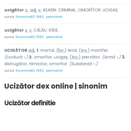
ucigăt
o
r
s.
,
adj.
v.
ASASIN. CRIMINAL. OMORÎTOR. UCIGAȘ.
sursa:
Sinonime82 1982
permalink
ucigăt
o
r
s.
v.
CĂLĂU. GÎDE.
sursa:
Sinonime82 1982
permalink
UCIGĂT
O
R
adj.
1.
mortal, (
livr.
) let
a
l, (
înv.
) mortif
e
r.
(Lovitură ~.)
2.
omorîtor, ucigaș, (
înv.
) pierzăt
o
r.
(Armă ~.)
3.
distrugător, nimicitor, omorîtor.
(Substanță ~.)
sursa:
Sinonime82 1982
permalink
Ucizător dex online | sinonim
Ucizător definitie