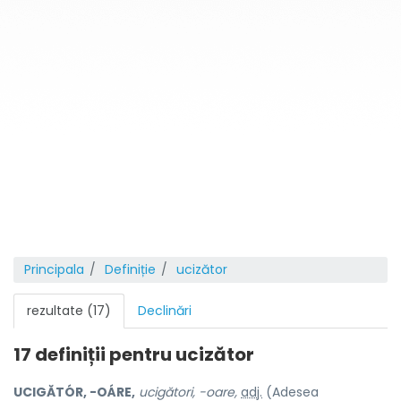
Principala
Definiție
ucizător
rezultate (17)
Declinări
17 definiții pentru
ucizător
UCIGĂTÓR, -OÁRE,
ucigători, -oare,
adj.
(Adesea