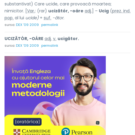
substantivat) Care ucide, care provoacă moartea;
nimicitor. [
Var.
: (rar)
ucizătór, -oáre
adj.
] –
Ucig
(
prez. ind.
pop.
al lui
ucide)
+
suf.
-ător.
sursa:
DEX '09 2009
permalink
UCIZĂTÓR, -OÁRE
adj.
v.
ucigător.
sursa:
DEX '09 2009
permalink