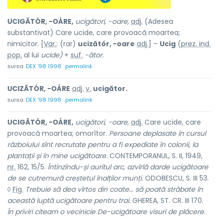
UCIGĂTÓR, -OÁRE,
ucigători, -oare,
adj.
(Adesea
substantivat) Care ucide, care provoacă moartea;
nimicitor. [
Var.
: (rar)
ucizătór, -oare
adj.
] –
Ucig
(
prez. ind.
pop.
al lui
ucide)
+
suf.
-ător.
sursa:
DEX '98 1998
permalink
UCIZĂTÓR, -OÁRE
adj.
v.
ucigător.
sursa:
DEX '98 1998
permalink
UCIGĂTÓR, -OÁRE,
ucigători, -oare,
adj.
Care ucide, care
provoacă moartea; omorîtor.
Persoane deplasate în cursul
războiului sînt recrutate pentru a fi expediate în colonii, la
plantații și în mine ucigătoare.
CONTEMPORANUL, S. II, 1949,
nr.
162, 15/5.
Întinzîndu-și auritul arc, azvîrlă darde ucigătoare
de se cutremură creștetul înalților munți.
ODOBESCU, S. III 53.
◊
Fig.
Trebuie să dea vîrtos din coate...
să poată străbate în
această luptă ucigătoare pentru trai.
GHEREA, ST. CR. III 170.
În priviri citeam o vecinicie De-ucigătoare visuri de plăcere.