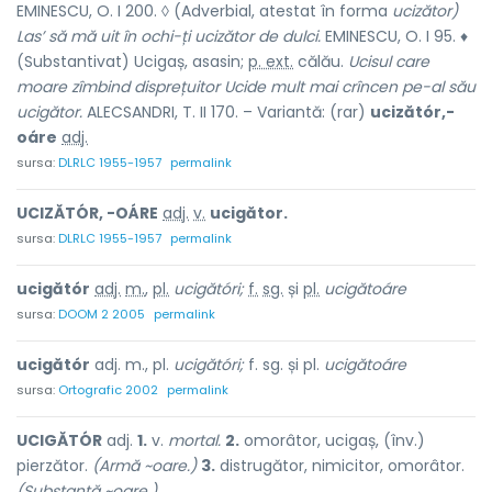
EMINESCU, O. I 200. ◊ (Adverbial, atestat în forma
ucizător)
Las’ să mă uit în ochi-ți ucizător de dulci.
EMINESCU, O. I 95. ♦
(Substantivat) Ucigaș, asasin;
p. ext.
călău.
Ucisul care
moare zîmbind disprețuitor Ucide mult mai crîncen pe-al său
ucigător.
ALECSANDRI, T. II 170. – Variantă: (rar)
ucizătór,-
oáre
adj.
sursa:
DLRLC 1955-1957
permalink
UCIZĂTÓR, -OÁRE
adj.
v.
ucigător.
sursa:
DLRLC 1955-1957
permalink
ucigătór
adj.
m.
,
pl.
ucigătóri;
f.
sg.
și
pl.
ucigătoáre
sursa:
DOOM 2 2005
permalink
ucigătór
adj. m., pl.
ucigătóri;
f. sg. și pl.
ucigătoáre
sursa:
Ortografic 2002
permalink
UCIGĂTÓR
adj.
1.
v.
mortal.
2.
omorâtor, ucigaș, (înv.)
pierzător.
(Armă ~oare.)
3.
distrugător, nimicitor, omorâtor.
(Substanță ~oare.)