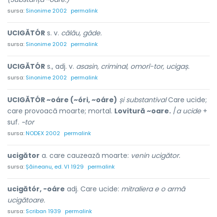
sursa:
Sinonime 2002
permalink
UCIGĂTÓR
s. v.
călău, gâde.
sursa:
Sinonime 2002
permalink
UCIGĂTÓR
s., adj. v.
asasin, criminal, omorî-tor, ucigaș.
sursa:
Sinonime 2002
permalink
UCIGĂTÓR ~oáre (~óri, ~oáre)
și substantival
Care ucide;
care provoacă moarte; mortal.
Lovitură ~oare.
/
a ucide
+
suf.
~tor
sursa:
NODEX 2002
permalink
ucigător
a. care cauzează moarte:
venin ucigător.
sursa:
Șăineanu, ed. VI 1929
permalink
ucigătór, -oáre
adj. Care ucide:
mitraliera e o armă
ucigătoare.
sursa:
Scriban 1939
permalink