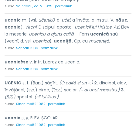
sursa:
Șăineanu, ed. VI 1929
permalink
uceníc
m. (vsl.
učenikŭ,
d.
učiti,
a învăța, a instrui. V.
năuc,
ocenie
).
Vechĭ.
Discipul, apostol:
uceniciĭ luĭ Hristos. Azĭ.
Elev
la meserie:
ucenicu a ajuns calfă.
– Fem
ucenică
saŭ
(vechĭ, d. vsl.
ucenica
),
uceniță.
Cp. cu
muceniță.
sursa:
Scriban 1939
permalink
ucenicésc
v. intr. Lucrez ca ucenic.
sursa:
Scriban 1939
permalink
UCEN
I
C
s.
1.
(
Ban.
) șăg
î
rt.
(O calfă și un ~.)
2.
discipol, elev,
învățăcel, (
livr.
) cir
a
c, (
înv.
) școl
a
r.
(~ al unui maestru.)
3.
(
BIS.
)
apostol.
(~ii lui Iisus.)
sursa:
Sinonime82 1982
permalink
ucen
i
c
s.
v.
ELEV. ȘCOLAR.
sursa:
Sinonime82 1982
permalink