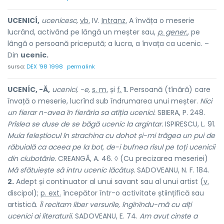
UCENICÍ,
ucenicesc,
vb.
IV.
Intranz.
A învăța o meserie
lucrând, activând pe lângă un meșter sau,
p. gener.
,
pe
lângă o persoană pricepută; a lucra, a învața ca ucenic. –
Din
ucenic.
sursa:
DEX '98 1998
permalink
UCENÍC, -Ă,
ucenici, -e,
s. m.
și
f.
1.
Persoană (tînără) care
învață o meserie, lucrînd sub îndrumarea unui meșter.
Nici
un fierar n-avea în fierăria sa atîția ucenici.
SBIERA, P. 248.
Prîslea se duse de se băgă ucenic la argintar.
ISPIRESCU, L. 91.
Muia feleștiocul în strachina cu dohot și-mi trăgea un pui de
răbuială ca aceea pe la bot, de-i bufnea rîsul pe toți ucenicii
din ciubotărie.
CREANGĂ, A. 46. ◊ (Cu precizarea meseriei)
Mă sfătuiește să intru ucenic lăcătuș.
SADOVEANU, N. F. 184.
2.
Adept și continuator al unui savant sau al unui artist (
v.
discipol
);
p. ext.
începător într-o activitate științifică sau
artistică.
Îi recitam liber versurile, îngînîndu-mă cu alți
ucenici ai literaturii.
SADOVEANU, E. 74.
Am avut cinste a