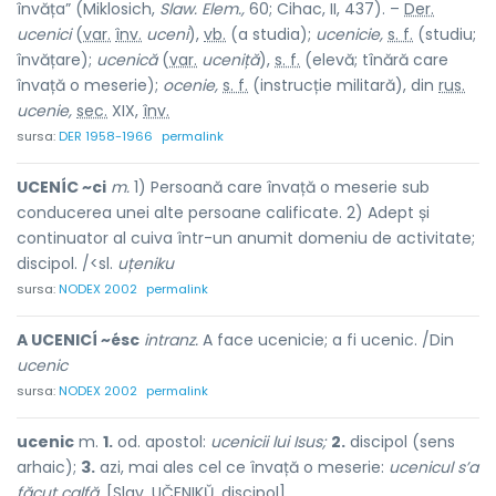
învăța” (Miklosich,
Slaw. Elem.,
60; Cihac, II, 437). –
Der.
ucenici
(
var.
înv.
uceni
),
vb.
(a studia);
ucenicie,
s. f.
(studiu;
învățare);
ucenică
(
var.
uceniță
),
s. f.
(elevă; tînără care
învață o meserie);
ocenie,
s. f.
(instrucție militară), din
rus.
ucenie,
sec.
XIX,
înv.
sursa:
DER 1958-1966
permalink
UCENÍC ~ci
m.
1) Persoană care învață o meserie sub
conducerea unei alte persoane calificate. 2) Adept și
continuator al cuiva într-un anumit domeniu de activitate;
discipol. /<sl.
uțeniku
sursa:
NODEX 2002
permalink
A UCENICÍ ~ésc
intranz.
A face ucenicie; a fi ucenic. /Din
ucenic
sursa:
NODEX 2002
permalink
ucenic
m.
1.
od. apostol:
ucenicii lui Isus;
2.
discipol (sens
arhaic);
3.
azi, mai ales cel ce învață o meserie:
ucenicul s’a
făcut calfă.
[Slav. UČENIKŬ, discipol].