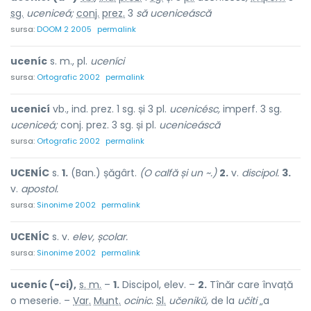
sg.
uceniceá;
conj.
prez.
3
să uceniceáscă
sursa:
DOOM 2 2005
permalink
uceníc
s. m., pl.
uceníci
sursa:
Ortografic 2002
permalink
ucenicí
vb., ind. prez. 1 sg. și 3 pl.
ucenicésc,
imperf. 3 sg.
uceniceá;
conj. prez. 3 sg. și pl.
uceniceáscă
sursa:
Ortografic 2002
permalink
UCENÍC
s.
1.
(Ban.) șăgârt.
(O calfă și un ~.)
2.
v.
discipol.
3.
v.
apostol.
sursa:
Sinonime 2002
permalink
UCENÍC
s. v.
elev, școlar.
sursa:
Sinonime 2002
permalink
uceníc (-ci),
s. m.
–
1.
Discipol, elev. –
2.
Tînăr care învață
o meserie. –
Var.
Munt.
ocinic.
Sl.
učenikŭ,
de la
učiti
„a