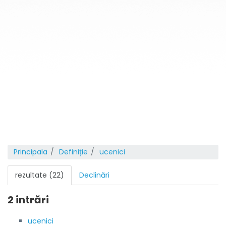
Principala
Definiție
ucenici
rezultate (22)
Declinări
2 intrări
ucenici