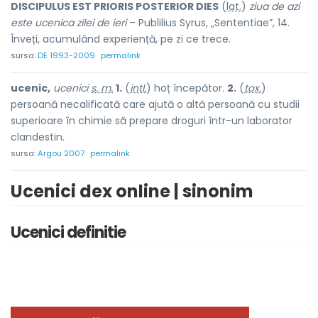
DISCIPULUS EST PRIORIS POSTERIOR DIES
(
lat.
)
ziua de azi
este ucenica zilei de ieri
– Publilius Syrus, „Sententiae”, 14.
Înveți, acumulând experiență, pe zi ce trece.
sursa:
DE 1993-2009
permalink
ucenic,
ucenici
s. m.
1.
(
intl.
) hoț începător.
2.
(
tox.
)
persoană necalificată care ajută o altă persoană cu studii
superioare în chimie să prepare droguri într-un laborator
clandestin.
sursa:
Argou 2007
permalink
Ucenici dex online | sinonim
Ucenici definitie