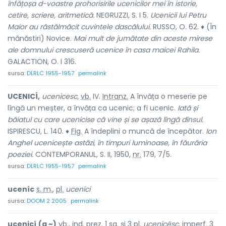
înfățoșa d-voastre prohorisirile ucenicilor mei în istorie,
cetire, scriere, aritmetică.
NEGRUZZI, S. I 5.
Ucenicii lui Petru
Maior au răstălmăcit cuvintele dascălului.
RUSSO, O. 62. ♦ (În
mănăstiri) Novice.
Mai mult de jumătate din aceste mirese
ale domnului crescuseră ucenice în casa maicei Rahila.
GALACTION, O. I 316.
sursa:
DLRLC 1955-1957
permalink
UCENICÍ,
ucenicesc,
vb.
IV.
Intranz.
A învăța o meserie pe
lîngă un meșter, a învăța ca ucenic; a fi ucenic.
Iată și
băiatul cu care ucenicise că vine și se așază lîngă dînsul.
ISPIRESCU, L. 140. ♦
Fig.
A îndeplini o muncă de începător.
Ion
Anghel ucenicește astăzi, în timpuri luminoase, în făurăria
poeziei.
CONTEMPORANUL, S. II, 1950,
nr.
179, 7/5.
sursa:
DLRLC 1955-1957
permalink
uceníc
s. m.
,
pl.
uceníci
sursa:
DOOM 2 2005
permalink
ucenicí
(a ~)
vb.
,
ind.
prez.
1
sg.
și 3
pl.
ucenicésc,
imperf.
3