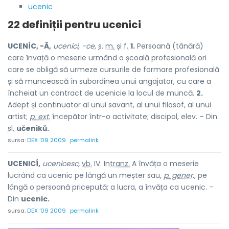
ucenic
22 definiții pentru
ucenici
UCENÍC, -Ă,
ucenici, -ce,
s. m.
și
f.
1.
Persoană (tânără)
care învață o meserie urmând o școală profesională ori
care se obligă să urmeze cursurile de formare profesională
și să muncească în subordinea unui angajator, cu care a
încheiat un contract de ucenicie la locul de muncă.
2.
Adept și continuator al unui savant, al unui filosof, al unui
artist;
p. ext.
începător într-o activitate; discipol, elev. – Din
sl.
učenikŭ.
sursa:
DEX '09 2009
permalink
UCENICÍ,
ucenicesc,
vb.
IV.
Intranz.
A învăța o meserie
lucrând ca ucenic pe lângă un meșter sau,
p. gener.
,
pe
lângă o persoană pricepută; a lucra, a învăța ca ucenic. –
Din
ucenic.
sursa:
DEX '09 2009
permalink