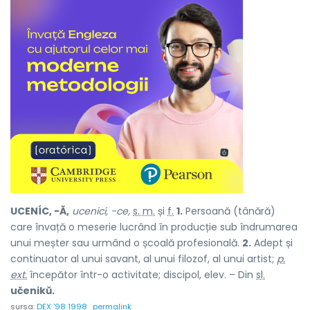
UCENÍC, -Ă,
ucenici, -ce,
s. m.
și
f.
1.
Persoană (tânără)
care învață o meserie lucrând în producție sub îndrumarea
unui meșter sau urmând o școală profesională.
2.
Adept și
continuator al unui savant, al unui filozof, al unui artist;
p.
ext.
începător într-o activitate; discipol, elev. – Din
sl.
učenikŭ.
sursa:
DEX '98 1998
permalink