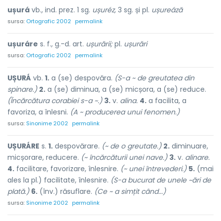
ușurá
vb., ind. prez. 1 sg.
ușuréz,
3 sg. și pl.
ușureáză
sursa:
Ortografic 2002
permalink
ușuráre
s. f., g.-d. art.
ușurării;
pl.
ușurări
sursa:
Ortografic 2002
permalink
UȘURÁ
vb.
1.
a (se) despovăra.
(S-a ~ de greutatea din
spinare.)
2.
a (se) diminua, a (se) micșora, a (se) reduce.
(Încărcătura corabiei s-a ~.)
3.
v.
alina.
4.
a facilita, a
favoriza, a înlesni.
(A ~ producerea unui fenomen.)
sursa:
Sinonime 2002
permalink
UȘURÁRE
s.
1.
despovărare.
(~ de o greutate.)
2.
diminuare,
micșorare, reducere.
(~ încărcăturii unei nave.)
3.
v.
alinare.
4.
facilitare, favorizare, înlesnire.
(~ unei întrevederi.)
5.
(mai
ales la pl.) facilitate, înlesnire.
(S-a bucurat de unele ~ări de
plată.)
6.
(înv.) răsuflare.
(Ce ~ a simțit când...)
sursa:
Sinonime 2002
permalink