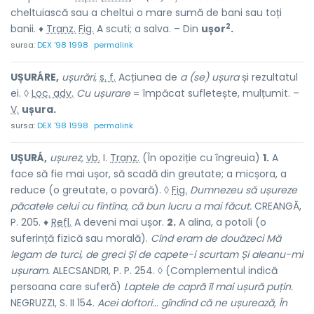
cheltuiască sau a cheltui o mare sumă de bani sau toți
2
banii. ♦
Tranz.
Fig.
A scuti; a salva. – Din
ușor
.
sursa:
DEX '98 1998
permalink
UȘURÁRE,
ușurări,
s. f.
Acțiunea de
a (se) ușura
și rezultatul
ei. ◊
Loc. adv.
Cu ușurare
= împăcat sufletește, mulțumit. –
V.
ușura.
sursa:
DEX '98 1998
permalink
UȘURÁ,
ușurez,
vb.
I.
Tranz.
(În opoziție cu
îngreuia
)
1.
A
face să fie mai ușor, să scadă din greutate; a micșora, a
reduce (o greutate, o povară). ◊
Fig.
Dumnezeu să ușureze
păcatele celui cu fîntîna, că bun lucru a mai făcut.
CREANGĂ,
P. 205. ♦
Refl.
A deveni mai ușor.
2.
A alina, a potoli (o
suferință fizică sau morală).
Cînd eram de douăzeci Mă
legam de turci, de greci Și de capete-i scurtam Și aleanu-mi
ușuram.
ALECSANDRI, P. P. 254. ◊ (Complementul indică
persoana care suferă)
Laptele de capră îl mai ușură puțin.
NEGRUZZI, S. II 154.
Acei doftori... gîndind că ne ușurează, În