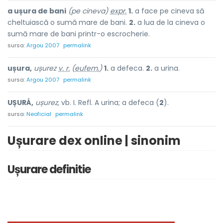
a ușura de bani
(pe cineva)
expr.
1.
a face pe cineva să
cheltuiască o sumă mare de bani.
2.
a lua de la cineva o
sumă mare de bani printr-o escrocherie.
sursa:
Argou 2007
permalink
ușura,
ușurez
v. r.
(
eufem.
)
1.
a defeca.
2.
a urina.
sursa:
Argou 2007
permalink
UȘURÁ,
ușurez,
vb. I. Refl. A urina; a defeca (
2
).
sursa:
Neoficial
permalink
Ușurare dex online | sinonim
Ușurare definitie