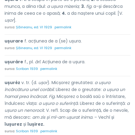
munca, a alina răul:
a ușura mizeria;
3.
fig.
a-și descărca
inima de ceea ce o apasă;
4.
a da naștere unui copil. [V.
ușor
].
sursa:
Șăineanu, ed. VI 1929
permalink
ușurare
f. acțiunea de a (se) ușura.
sursa:
Șăineanu, ed. VI 1929
permalink
ușuráre
f., pl.
ărĭ.
Acțiunea de a ușura.
sursa:
Scriban 1939
permalink
ușuréz
v. tr. (d.
ușor
). Micșorez greutatea:
a ușura
încărcătura uneĭ corăbiĭ.
Liberez de o greutate:
a ușura un
hamal prea încărcat. Fig.
Micșorez o boală saŭ o întristare,
îndulcesc vĭața:
a ușura o suferință.
Liberez de o suferință:
a
ușura un nenorocit.
V. refl. Scap de o suferință, de o nevoĭe,
mă descarc:
am zis și mĭ-am ușurat inima.
– Vechĭ și
ĭușurez
și
ĭușirez.
sursa:
Scriban 1939
permalink