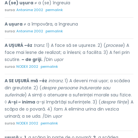
A (se) ușura
≠ a (se) îngreuia
sursa:
Antonime 2002
permalink
A ușura
≠ a împovăra, a îngreuna
sursa:
Antonime 2002
permalink
A UȘURÁ ~éz
tranz.
1) A face să se ușureze. 2) (
procese
) A
face mai lesne de realizat; a înlesni; a facilita. 3) A feri prin
scutire.
~ de griji.
/Din
ușor
sursa:
NODEX 2002
permalink
A SE UȘURÁ mă ~éz
intranz.
1) A deveni mai ușor; a scădea
din greutate. 2) (
despre persoane îndurerate sau
suferinde
) A simți o atenuare a suferinței morale sau fizice.
◊
A-și ~ inima
a-și împărtăși suferințele. 3) (
despre ființe
) A
scăpa de o povară. 4)
fam.
A elimina urina din vezica
urinară; a se uda. /Din
ușor
sursa:
NODEX 2002
permalink
ușurà
v.
1.
a scăpa în parte de o povară;
2.
a scădea