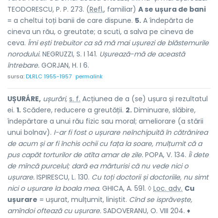
TEODORESCU, P. P. 273. (
Refl.
,
familiar)
A se ușura de bani
= a cheltui toți banii de care dispune.
5.
A îndepărta de
cineva un rău, o greutate; a scuti, a salva pe cineva de
ceva.
Îmi ești trebuitor ca să mă mai ușurezi de blăstemurile
norodului.
NEGRUZZI, S. I 141.
Ușurează-mă de această
întrebare.
GORJAN, H. I 6.
sursa:
DLRLC 1955-1957
permalink
UȘURÁRE,
ușurări,
s. f.
Acțiunea de
a (se) ușura
și rezultatul
ei.
1.
Scădere, reducere a greutății.
2.
Diminuare, slăbire,
îndepărtare a unui rău fizic sau moral; ameliorare (a stării
unui bolnav).
I-ar fi fost o ușurare neînchipuită în cătrănirea
de acum și ar fi închis ochii cu fața la soare, mulțumit că a
pus capăt torturilor de atîta amar de zile.
POPA, V. 134.
Îi dete
de mîncă purcelul; dară ea mărturisi că nu vede nici o
ușurare.
ISPIRESCU, L. 130.
Cu toți doctorii și doctoriile, nu simt
nici o ușurare la boala mea.
GHICA, A. 591. ◊
Loc. adv.
Cu
ușurare
= ușurat, mulțumit, liniștit.
Cînd se isprăvește,
amîndoi oftează cu ușurare.
SADOVERANU, O. VIII 204. ♦