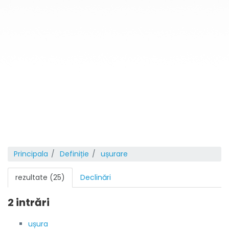
Principala
Definiție
ușurare
rezultate (25)
Declinări
2 intrări
ușura