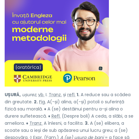
UȘURÁ,
ușurez,
vb.
I.
Tranz.
și
refl.
1.
A reduce sau a scădea
din greutate.
2.
Fig.
A(-și) alina, a(-și) potoli o suferință
fizică sau morală. ♦ A (se) destăinui pentru a-și alina o
durere sufletească. ♦
Refl.
(Despre boli) A ceda, a slăbi, a se
ameliora. ♦
Tranz.
A înlesni, a facilita.
3.
A (se) elibera, a
scoate sau a ieși de sub apăsarea unui lucru greu; a (se)
despovăra. ◊
Expr.
(
Fam.
)
A (se) ușura de bani
= a face să