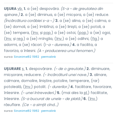
UȘUR
A
vb.
1.
a (se) despovăra.
(S-a ~ de greutatea din
spinare.)
2.
a (se) diminua, a (se) micșora, a (se) reduce.
(Încărcătura corăbiei s-a ~.)
3.
a (se) alina, a (se) calma, a
(se) domoli, a (se) îmblînzi, a (se) liniști, a (se) potoli, a
(se) tempera, (
înv.
și
pop.
) a (se) ostoi, (
pop.
) a (se) ogoi,
(
înv.
și
reg.
) a (se) mîngîia, (
înv.
) a (se) odihni, (
fig.
) a
adormi, a (se) răcori. (I
-a ~ durerea.)
4.
a facilita, a
favoriza, a înlesni.
(A ~ producerea unui fenomen.)
sursa:
Sinonime82 1982
permalink
UȘUR
A
RE
s.
1.
despovărare.
(~ de o greutate.)
2.
diminuare,
micșorare, reducere.
(~ încărcăturii unei nave.)
3.
alinare,
calmare, domolire, liniștire, potolire, temperare, (rar)
potole
a
lă, (
înv.
) potol
i
t.
(~ durerilor.)
4.
facilitare, favorizare,
înlesnire.
(~ unei întrevederi.)
5.
(mai ales la
pl.
) facilitate,
înlesnire.
(S-a bucurat de unele ~ de plată.)
6.
(
înv.
)
răsufl
a
re.
(Ce ~ a simțit cînd...)
sursa:
Sinonime82 1982
permalink