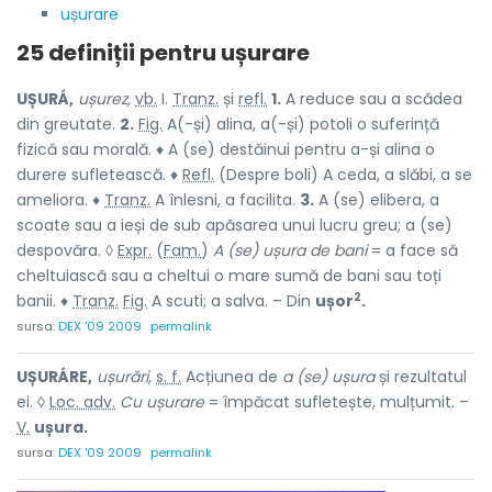
ușurare
25 definiții pentru
ușurare
UȘURÁ,
ușurez,
vb.
I.
Tranz.
și
refl.
1.
A reduce sau a scădea
din greutate.
2.
Fig.
A(-și) alina, a(-și) potoli o suferință
fizică sau morală. ♦ A (se) destăinui pentru a-și alina o
durere sufletească. ♦
Refl.
(Despre boli) A ceda, a slăbi, a se
ameliora. ♦
Tranz.
A înlesni, a facilita.
3.
A (se) elibera, a
scoate sau a ieși de sub apăsarea unui lucru greu; a (se)
despovăra. ◊
Expr.
(
Fam.
)
A (se) ușura de bani
= a face să
cheltuiască sau a cheltui o mare sumă de bani sau toți
2
banii. ♦
Tranz.
Fig.
A scuti; a salva. – Din
ușor
.
sursa:
DEX '09 2009
permalink
UȘURÁRE,
ușurări,
s. f.
Acțiunea de
a (se) ușura
și rezultatul
ei. ◊
Loc. adv.
Cu ușurare
= împăcat sufletește, mulțumit. –
V.
ușura.
sursa:
DEX '09 2009
permalink