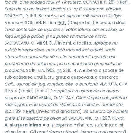
loc de-a ne scădea răul, ni-l însutesc.
CONACHI, P. 281. ◊
Refl.
Puțin de nu au leșinat, dacă nu s-ar fi ușurat prin vărsare.
DRĂGHICI, R. 159.
Se mai ușură nițel de mîhnirea ce îi sfîșia
rărunchii.
GORJAN, H. I 5. ♦
Refl.
(Despre boli) A ceda, a slăbi.
Tusa contenise, se ușurase și vătămătura; dar era slab, cu
fața lungă și palidă, și nu putea să mănînce nimic.
SADOVEANU, O. VIII 91.
3.
A înlesni, a facilita.
Aproape nu
există întreprindere, nu există ramură industțială unde
eforturile muncitorilor să nu fie necontenit ușurate prin
producerea de utilaj nou, prin mecanizarea procesului de
producție.
SCÎNTEIA, 1952,
nr.
2316.
4.
A elibera, a scoate de
sub apăsarea unui lucru greu; a despovăra, a descărca.
Caii... ușurați din jug, ronțăiau cîte-o buruiană.
VLAHUȚĂ, O. A.
III 55. ◊ (Ironic) [Hoțul]
i-a oprit și i-a ușurat de ce aveau
asupra lor.
SADOVEANU, O. VIII 247.
Cîinii de prin sat, poftiți la
masa gata, l-au ușurat de slănină, rămînîndu-i numai ața.
ȘEZ. I 89. ◊
Refl.
(Învechit și arhaizant)
Se ușurară de hainele
grele și se așezară pe divanuri.
SADOVEANU, O. I 297. ◊
Expr.
A-și ușura inima
= a-și exprima mîhnirea, suferința; a-și
vărsa focul.
Că omul deaca oftează, Inima-și mai ușurează.