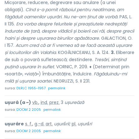
Micșorare, reducere, degrevare sau anulare (a unei
obligații).
Cînd s-a pornit războiul pentru neatîrnare, am
făgăduit oamenilor ușurări. Nu ne-am ținut de vorbă.
PAS, L.
II 135.
Era vorba despre feluritele și preaștiutele nedreptăți
îndurate de țară, despre vlădicii și boierii cei răi, despre grecii
haini și despre ușurarea birurilor apăsătoare.
GALACTION, O.
I 157.
Acum cred că ar fi vremea să se facă această ușurare
și locuitorilor din Valahia.
KOGĂLNICEANU, S. A. 124.
3.
Eliberare
de sub o povară sufletească; destindere.
Tresări, simțind
puțină ușurare în suflet.
VORNIC, P. 209. ♦ (Determinat prin
«soartă», «viață») Îmbunătățire, îndulcire.
Făgăduindu-mi
milă și ușurare soartei.
NEGRUZZI, S. II 231.
sursa:
DLRLC 1955-1957
permalink
ușurá
(a ~)
vb.
,
ind.
prez.
3
ușureáză
sursa:
DOOM 2 2005
permalink
ușuráre
s. f.
,
g.-d.
art.
ușurắrii;
pl.
ușurắri
sursa:
DOOM 2 2005
permalink