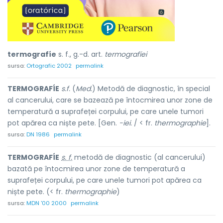
termografíe
s. f., g.-d. art.
termografíei
sursa:
Ortografic 2002
permalink
TERMOGRAFÍE
s.f.
(
Med.
) Metodă de diagnostic, în special
al cancerului, care se bazează pe întocmirea unor zone de
temperatură a suprafeței corpului, pe care unele tumori
pot apărea ca niște pete. [Gen.
-iei.
/ < fr.
thermographie
].
sursa:
DN 1986
permalink
TERMOGRAFÍE
s. f.
metodă de diagnostic (al cancerului)
bazată pe întocmirea unor zone de temperatură a
suprafeței corpului, pe care unele tumori pot apărea ca
niște pete. (< fr.
thermographie
)
sursa:
MDN '00 2000
permalink