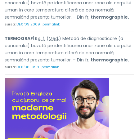
cancerului) bazată pe identificarea unor zone ale corpului
uman în care temperatura diferă de cea normală,
semnalând prezența tumorilor. – Din
fr.
thermographie.
sursa:
DEX '09 2009
permalink
TERMOGRAFÍE
s. f.
(
Med.
) Metodă de diagnosticare (a
cancerului) bazată pe identificarea unor zone ale corpului
uman în care temperatura diferă de cea normală,
semnalând prezența tumorilor. – Din
fr.
thermographie.
sursa:
DEX '98 1998
permalink