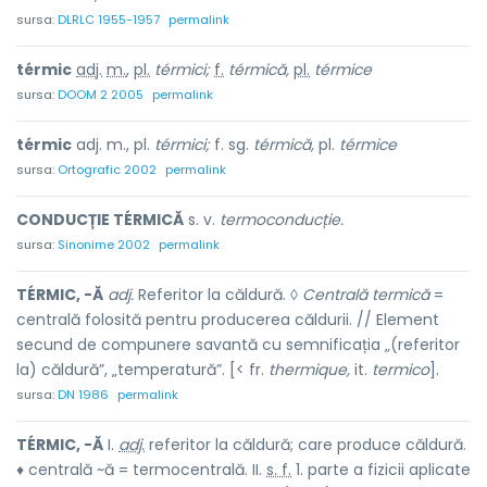
sursa:
DLRLC 1955-1957
permalink
térmic
adj.
m.
,
pl.
térmici;
f.
térmică,
pl.
térmice
sursa:
DOOM 2 2005
permalink
térmic
adj. m., pl.
térmici;
f. sg.
térmică,
pl.
térmice
sursa:
Ortografic 2002
permalink
CONDUCȚIE TÉRMICĂ
s. v.
termoconducție.
sursa:
Sinonime 2002
permalink
TÉRMIC, -Ă
adj.
Referitor la căldură. ◊
Centrală termică
=
centrală folosită pentru producerea căldurii. // Element
secund de compunere savantă cu semnificația „(referitor
la) căldură”, „temperatură”. [< fr.
thermique,
it.
termico
].
sursa:
DN 1986
permalink
TÉRMIC, -Ă
I.
adj.
referitor la căldură; care produce căldură.
♦ centrală ~ă = termocentrală. II.
s. f.
1. parte a fizicii aplicate