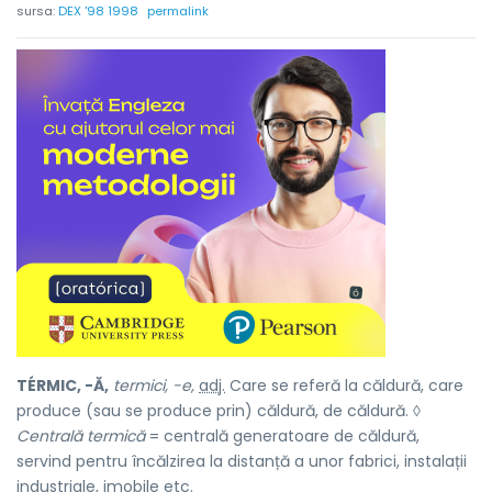
sursa:
DEX '98 1998
permalink
TÉRMIC, -Ă,
termici, -e,
adj.
Care se referă la căldură, care
produce (sau se produce prin) căldură, de căldură. ◊
Centrală termică
= centrală generatoare de căldură,
servind pentru încălzirea la distanță a unor fabrici, instalații
industriale, imobile etc.