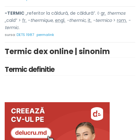
-TERMIC
„referitor la căldură, de căldură”. ◊
gr.
thermos
„cald” >
fr.
-
thermique,
engl.
-thermic,
it.
-termico
>
rom.
-
termic.
sursa:
DETS 1987
permalink
Termic dex online | sinonim
Termic definitie