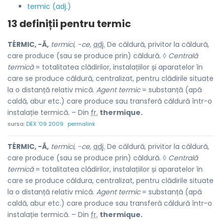
termic (adj.)
13 definiții pentru
termic
TÉRMIC, -Ă,
termici, -ce,
adj.
De căldură, privitor la căldură,
care produce (sau se produce prin) căldură. ◊
Centrală
termică
= totalitatea clădirilor, instalațiilor și aparatelor în
care se produce căldură, centralizat, pentru clădirile situate
la o distanță relativ mică.
Agent termic
= substanță (apă
caldă, abur etc.) care produce sau transferă căldură într-o
instalație termică. – Din
fr.
thermique.
sursa:
DEX '09 2009
permalink
TÉRMIC, -Ă,
termici, -ce,
adj.
De căldură, privitor la căldură,
care produce (sau se produce prin) căldură. ◊
Centrală
termică
= totalitatea clădirilor, instalațiilor și aparatelor în
care se produce căldura, centralizat, pentru clădirile situate
la o distanță relativ mică.
Agent termic
= substanță (apă
caldă, abur etc.) care produce sau transferă căldură într-o
instalație termică. – Din
fr.
thermique.