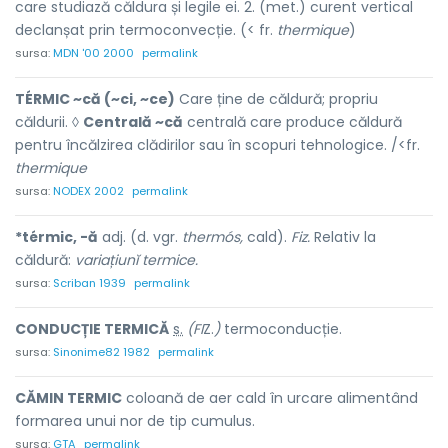
care studiază căldura și legile ei. 2. (met.) curent vertical
declanșat prin termoconvecție. (< fr.
thermique
)
sursa:
MDN '00 2000
permalink
TÉRMIC ~că (~ci, ~ce)
Care ține de căldură; propriu
căldurii. ◊
Centrală ~că
centrală care produce căldură
pentru încălzirea clădirilor sau în scopuri tehnologice. /<fr.
thermique
sursa:
NODEX 2002
permalink
*térmic, -ă
adj. (d. vgr.
thermós,
cald).
Fiz.
Relativ la
căldură:
variațiunĭ termice.
sursa:
Scriban 1939
permalink
CONDUCȚIE T
E
RMICĂ
s.
(FI
Z.
)
termoconducție.
sursa:
Sinonime82 1982
permalink
CĂMIN TERMIC
coloană de aer cald în urcare alimentând
formarea unui nor de tip cumulus.
sursa:
GTA
permalink