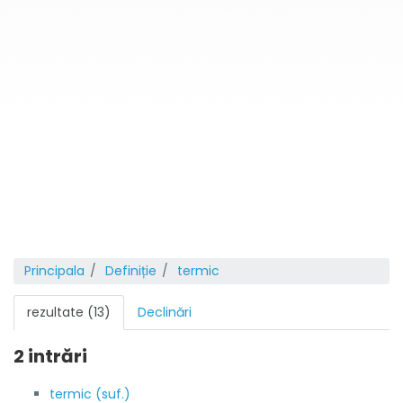
Principala
Definiție
termic
rezultate (13)
Declinări
2 intrări
termic (suf.)