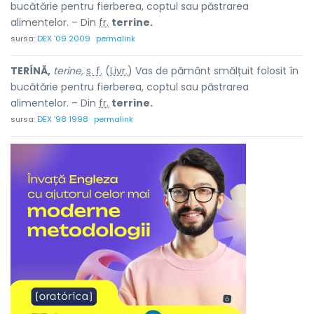
bucătărie pentru fierberea, coptul sau păstrarea
alimentelor. – Din
fr.
terrine.
sursa:
DEX '09 2009
permalink
TERÍNĂ,
terine,
s. f.
(
Livr.
) Vas de pământ smălțuit folosit în
bucătărie pentru fierberea, coptul sau păstrarea
alimentelor. – Din
fr.
terrine.
sursa:
DEX '98 1998
permalink