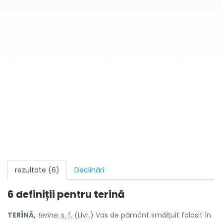
rezultate (6)
Declinări
6 definiții pentru
terină
TERÍNĂ,
terine,
s. f.
(
Livr.
) Vas de pământ smălțuit folosit în