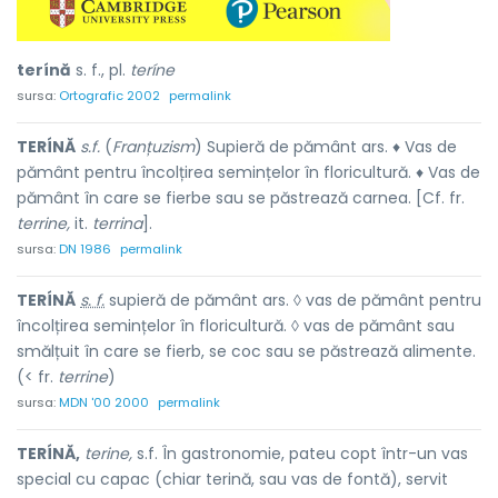
terínă
s. f., pl.
teríne
sursa:
Ortografic 2002
permalink
TERÍNĂ
s.f.
(
Franțuzism
) Supieră de pământ ars. ♦ Vas de
pământ pentru încolțirea semințelor în floricultură. ♦ Vas de
pământ în care se fierbe sau se păstrează carnea. [Cf. fr.
terrine,
it.
terrina
].
sursa:
DN 1986
permalink
TERÍNĂ
s. f.
supieră de pământ ars. ◊ vas de pământ pentru
încolțirea semințelor în floricultură. ◊ vas de pământ sau
smălțuit în care se fierb, se coc sau se păstrează alimente.
(< fr.
terrine
)
sursa:
MDN '00 2000
permalink
TERÍNĂ,
terine,
s.f. În gastronomie, pateu copt într-un vas
special cu capac (chiar terină, sau vas de fontă), servit