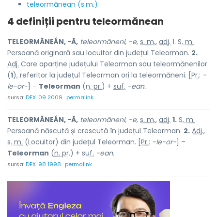
teleormănean (s.m.)
4 definiții pentru
teleormănean
TELEORMĂNEÁN, -Ă,
teleormăneni, -e,
s. m.
,
adj.
1.
S. m.
Persoană originară sau locuitor din județul Teleorman.
2.
Adj.
Care aparține județului Teleorman sau teleormănenilor
(
1
), referitor la județul Teleorman ori la teleormăneni. [
Pr.
:
-
le-or-
] –
Teleorman
(
n. pr.
) +
suf.
-ean.
sursa:
DEX '09 2009
permalink
TELEORMĂNEÁN, -Ă,
teleormăneni, -e,
s. m.
,
adj.
1.
S. m.
Persoană născută și crescută în județul Teleorman.
2.
Adj.
,
s. m.
(Locuitor) din județul Teleorman. [
Pr.
:
-le-or-
] –
Teleorman
(
n. pr.
) +
suf.
-ean.
sursa:
DEX '98 1998
permalink