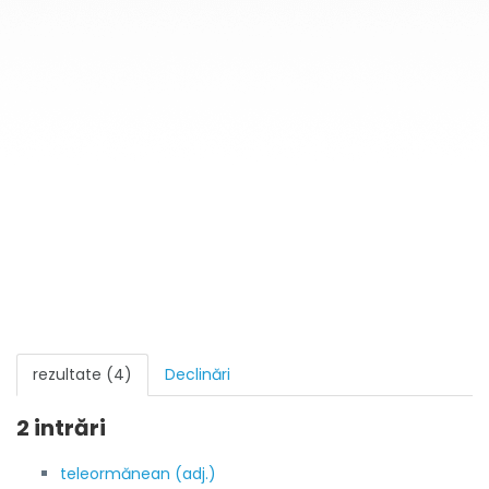
rezultate (4)
Declinări
2 intrări
teleormănean (adj.)