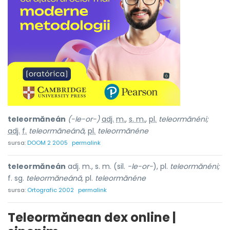
teleormăneán
(-le-or-)
adj.
m.
,
s. m.
,
pl.
teleormănéni;
adj.
f.
teleormăneánă,
pl.
teleormănéne
sursa:
DOOM 2 2005
permalink
teleormăneán
adj. m., s. m. (sil.
-le-or-
), pl.
teleormănéni;
f. sg.
teleormăneánă,
pl.
teleormănéne
sursa:
Ortografic 2002
permalink
Teleormănean dex online |