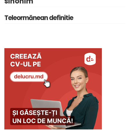
sinonim
Teleormănean definitie