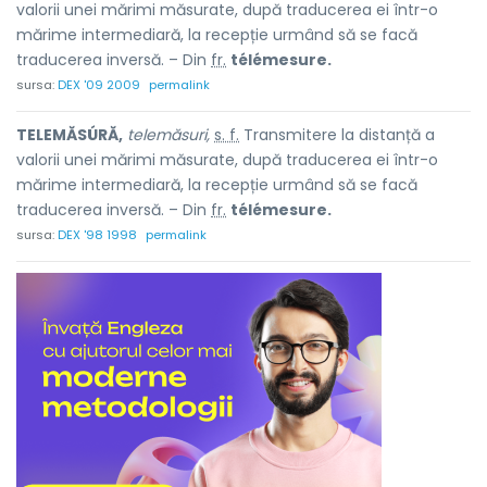
valorii unei mărimi măsurate, după traducerea ei într-o
mărime intermediară, la recepție urmând să se facă
traducerea inversă. – Din
fr.
télémesure.
sursa:
DEX '09 2009
permalink
TELEMĂSÚRĂ,
telemăsuri,
s. f.
Transmitere la distanță a
valorii unei mărimi măsurate, după traducerea ei într-o
mărime intermediară, la recepție urmând să se facă
traducerea inversă. – Din
fr.
télémesure.
sursa:
DEX '98 1998
permalink