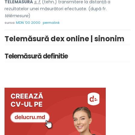
TELEMĂSÚRĂ
s. f.
(tehn.) transmitere la distanță a
rezultatelor unei măsurători efectuate. (după fr.
télémesure
)
sursa:
MDN '00 2000
permalink
Telemăsură dex online | sinonim
Telemăsură definitie