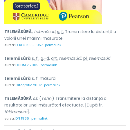
TELEMĂSÚRĂ,
telemăsuri,
s. f.
Transmitere la distanță a
valorii unei mărimi măsurate.
sursa:
DLRLC 1955-1957
permalink
telemăsúră
s. f.
,
g.-d.
art.
telemăsúrii;
pl.
telemăsúri
sursa:
DOOM 2 2005
permalink
telemăsúră
s. f. măsură
sursa:
Ortografic 2002
permalink
TELEMĂSÚRĂ
s.f.
(
Tehn.
) Transmitere la distanță a
rezultatelor unei măsurători efectuate. [După fr.
télémesure
].
sursa:
DN 1986
permalink