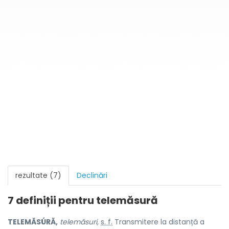
rezultate (7)
Declinări
7 definiții pentru
telemăsură
TELEMĂSÚRĂ,
telemăsuri,
s. f.
Transmitere la distanță a