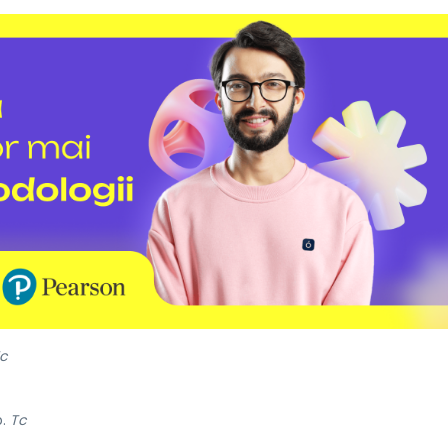
c
b.
Tc