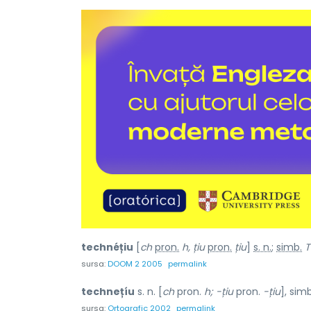
technéțiu
[
ch
pron.
h, țiu
pron.
țiu
]
s. n.
;
simb.
T
sursa:
DOOM 2 2005
permalink
technețíu
s. n. [
ch
pron.
h; -țiu
pron.
-țiu
], sim
sursa:
Ortografic 2002
permalink