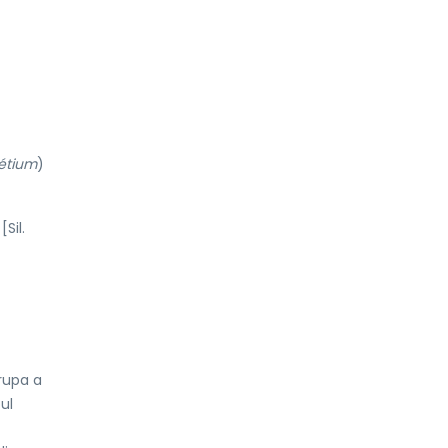
étium
)
Sil.
rupa a
ul