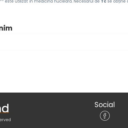
este utilizat în medicina nucleară. Necesarul de
Tc
se obține 
onim
Social
served