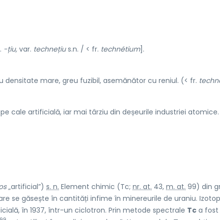
n.
-țiu,
var.
technețiu
s.n. / < fr.
technétium
].
 densitate mare, greu fuzibil, asemănător cu reniul. (< fr.
techn
pe cale artificială, iar mai târziu din deșeurile industriei atomice. [
os
„artificial”)
s. n.
Element chimic (Tc;
nr. at.
43,
m. at.
99) din g
care se găsește în cantități infime în minereurile de uraniu. Izotop
icială, în 1937, într-un ciclotron. Prin metode spectrale
Tc
a fost
99