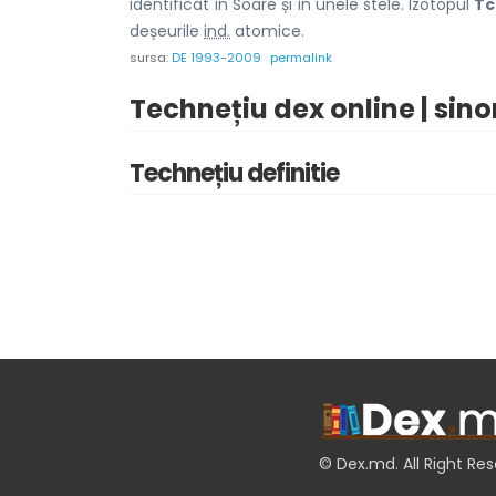
identificat în Soare și în unele stele. Izotopul
Tc
deșeurile
ind.
atomice.
sursa:
DE 1993-2009
permalink
Technețiu dex online | sin
Technețiu definitie
© Dex.md. All Right Re