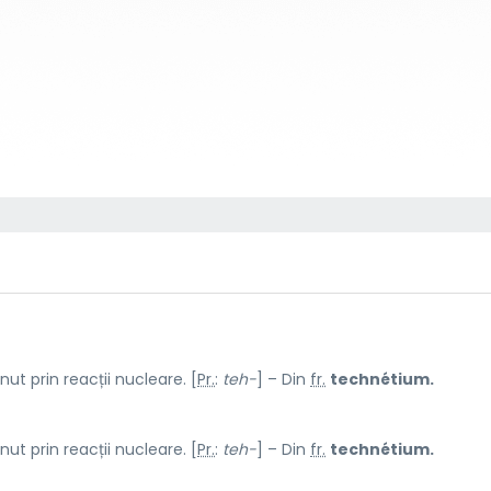
ut prin reacții nucleare. [
Pr.
:
teh-
] – Din
fr.
technétium.
ut prin reacții nucleare. [
Pr.
:
teh-
] – Din
fr.
technétium.