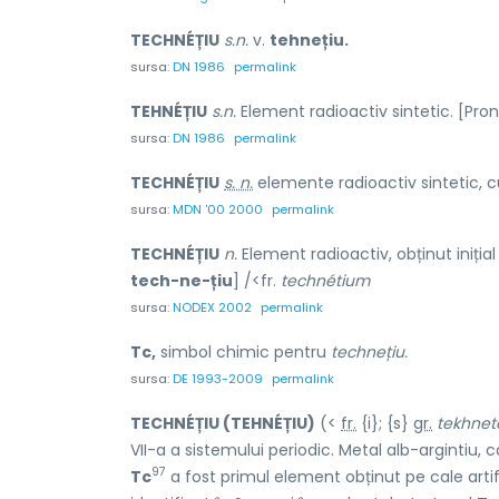
TECHNÉȚIU
s.n.
v.
tehnețiu.
sursa:
DN 1986
permalink
TEHNÉȚIU
s.n.
Element radioactiv sintetic. [Pro
sursa:
DN 1986
permalink
TECHNÉȚIU
s. n.
elemente radioactiv sintetic, cu
sursa:
MDN '00 2000
permalink
TECHNÉȚIU
n.
Element radioactiv, obținut inițial 
tech-ne-țiu
] /<fr.
technétium
sursa:
NODEX 2002
permalink
Tc,
simbol chimic pentru
technețiu.
sursa:
DE 1993-2009
permalink
TECHNÉȚIU (TEHNÉȚIU)
(<
fr.
{i}; {s}
gr.
tekhnet
VII-a a sistemului periodic. Metal alb-argintiu, 
97
Tc
a fost primul element obținut pe cale artif