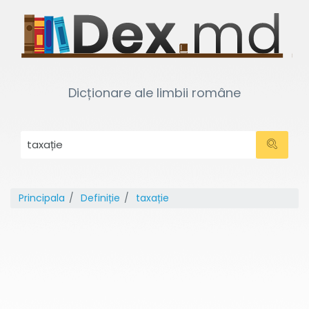
Dicționare ale limbii române
Principala
Definiție
taxație