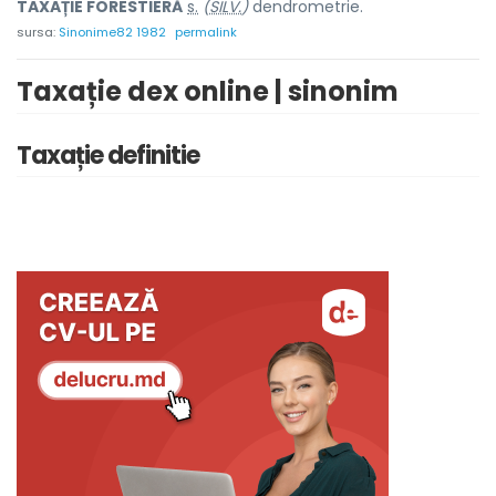
TAXAȚIE FORESTI
E
RĂ
s.
(
SILV.
)
dendrometrie.
sursa:
Sinonime82 1982
permalink
Taxație dex online | sinonim
Taxație definitie