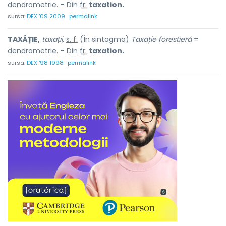
dendrometrie. – Din
fr.
taxation.
sursa:
DEX '09 2009
permalink
TAXÁȚIE,
taxații,
s. f.
(În sintagma)
Taxație forestieră
=
dendrometrie. – Din
fr.
taxation.
sursa:
DEX '98 1998
permalink