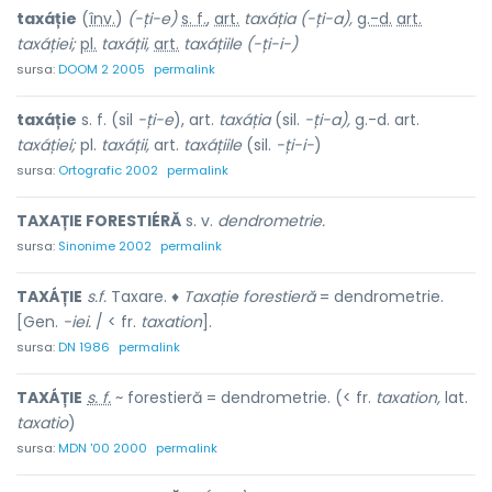
taxáție
(
înv.
)
(-ți-e)
s. f.
,
art.
taxáția
(-ți-a),
g.-d.
art.
taxáției;
pl.
taxáții,
art.
taxáțiile
(-ți-i-)
sursa:
DOOM 2 2005
permalink
taxáție
s. f. (sil
-ți-e
), art.
taxáția
(sil.
-ți-a),
g.-d. art.
taxáției;
pl.
taxáții,
art.
taxáțiile
(sil.
-ți-i-
)
sursa:
Ortografic 2002
permalink
TAXAȚIE FORESTIÉRĂ
s. v.
dendrometrie.
sursa:
Sinonime 2002
permalink
TAXÁȚIE
s.f.
Taxare. ♦
Taxație forestieră
= dendrometrie.
[Gen.
-iei.
/ < fr.
taxation
].
sursa:
DN 1986
permalink
TAXÁȚIE
s. f.
~ forestieră = dendrometrie. (< fr.
taxation,
lat.
taxatio
)
sursa:
MDN '00 2000
permalink