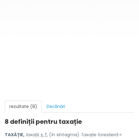
rezultate (8)
Declinări
8 definiții pentru
taxație
TAXÁȚIE,
taxații,
s. f.
(în sintagma)
Taxație forestieră
=