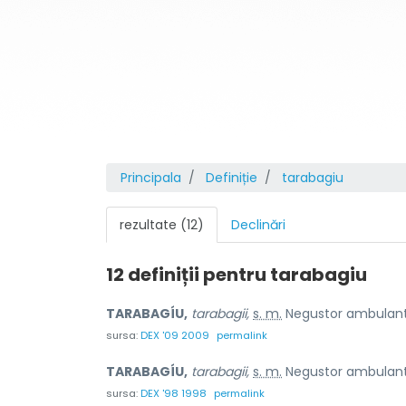
Principala
Definiție
tarabagiu
rezultate (12)
Declinări
12 definiții pentru
tarabagiu
TARABAGÍU,
tarabagii,
s. m.
Negustor ambulant 
sursa:
DEX '09 2009
permalink
TARABAGÍU,
tarabagii,
s. m.
Negustor ambulant 
sursa:
DEX '98 1998
permalink