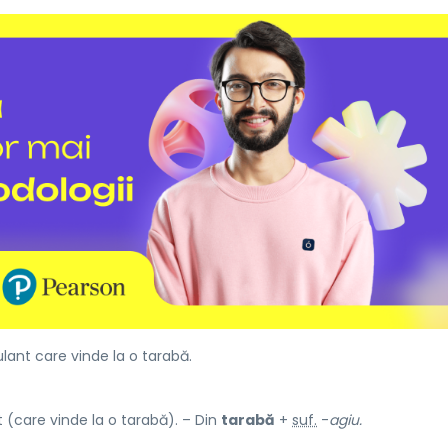
ant care vinde la o tarabă.
(care vinde la o tarabă). – Din
tarabă
+
suf.
-
agiu.