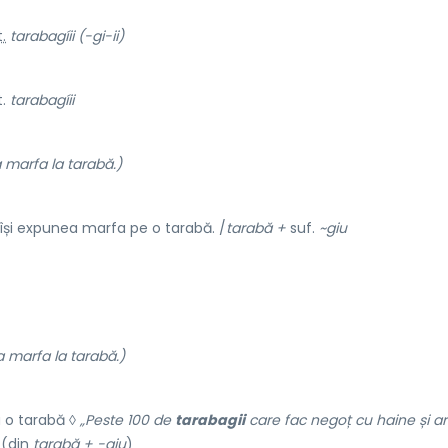
t.
tarabagíii (-gi-ii)
t.
tarabagíii
a marfa la tarabă.)
și expunea marfa pe o tarabă. /
tarabă +
suf.
~giu
a marfa la tarabă.)
a o tarabă ◊
„Peste 100 de
tarabagii
care fac negoț cu haine și ar
 (din
tarabă + -giu
)