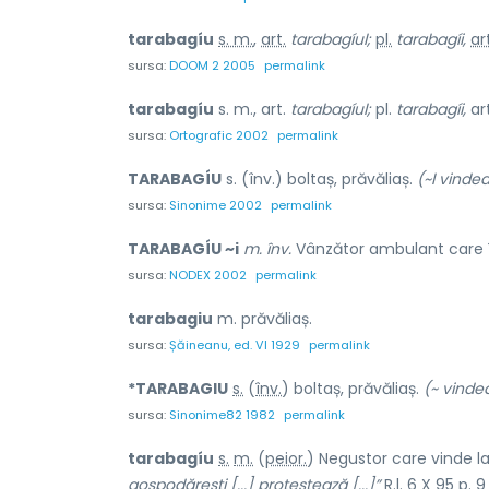
tarabagíu
s. m.
,
art.
tarabagíul;
pl.
tarabagíi,
ar
sursa:
DOOM 2 2005
permalink
tarabagíu
s. m., art.
tarabagíul;
pl.
tarabagíi,
ar
sursa:
Ortografic 2002
permalink
TARABAGÍU
s. (înv.) boltaș, prăvăliaș.
(~l vinde
sursa:
Sinonime 2002
permalink
TARABAGÍU ~i
m. înv.
Vânzător ambulant care î
sursa:
NODEX 2002
permalink
tarabagiu
m. prăvăliaș.
sursa:
Șăineanu, ed. VI 1929
permalink
*TARABAG
I
U
s.
(
înv.
) bolt
a
ș, prăvăli
a
ș.
(~ vinde
sursa:
Sinonime82 1982
permalink
tarabagíu
s.
m.
(
peior.
) Negustor care vinde l
gospodărești [...] protestează [...]”
R.l.
6 X 95 p. 9