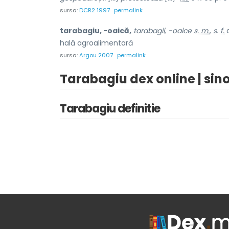
sursa:
DCR2 1997
permalink
tarabagiu, -oaică,
tarabagii, -oaice
s. m.
,
s. f.
c
hală agroalimentară
sursa:
Argou 2007
permalink
Tarabagiu dex online | si
Tarabagiu definitie