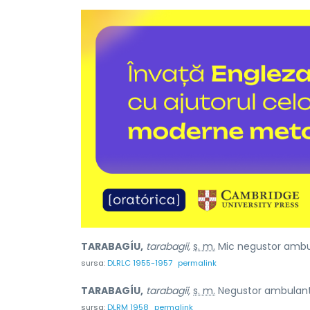
TARABAGÍU,
tarabagii,
s. m.
Mic negustor ambul
sursa:
DLRLC 1955-1957
permalink
TARABAGÍU,
tarabagii,
s. m.
Negustor ambulant 
sursa:
DLRM 1958
permalink